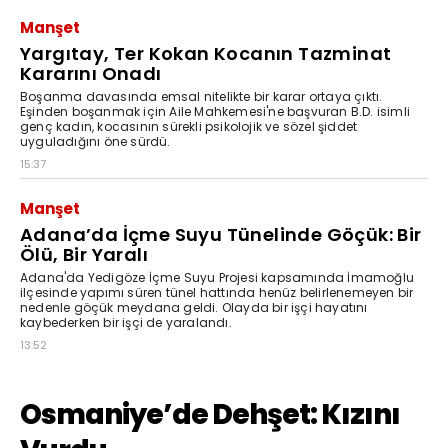
Manşet
Yargıtay, Ter Kokan Kocanın Tazminat
Kararını Onadı
Boşanma davasında emsal nitelikte bir karar ortaya çıktı.
Eşinden boşanmak için Aile Mahkemesi'ne başvuran B.D. isimli
genç kadın, kocasının sürekli psikolojik ve sözel şiddet
uyguladığını öne sürdü.
15:37
Manşet
Adana’da İçme Suyu Tünelinde Göçük: Bir
Ölü, Bir Yaralı
Adana'da Yedigöze İçme Suyu Projesi kapsamında İmamoğlu
ilçesinde yapımı süren tünel hattında henüz belirlenemeyen bir
nedenle göçük meydana geldi. Olayda bir işçi hayatını
kaybederken bir işçi de yaralandı.
13:52