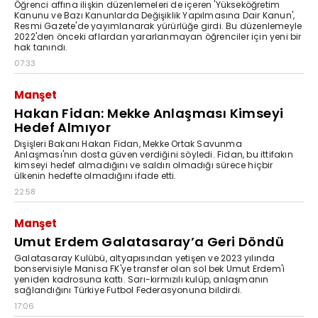
Öğrenci affına ilişkin düzenlemeleri de içeren 'Yükseköğretim
Kanunu ve Bazı Kanunlarda Değişiklik Yapılmasına Dair Kanun',
Resmi Gazete'de yayımlanarak yürürlüğe girdi. Bu düzenlemeyle
2022'den önceki aflardan yararlanmayan öğrenciler için yeni bir
hak tanındı.
07:33
Manşet
Hakan Fidan: Mekke Anlaşması Kimseyi
Hedef Almıyor
Dışişleri Bakanı Hakan Fidan, Mekke Ortak Savunma
Anlaşması'nın dosta güven verdiğini söyledi. Fidan, bu ittifakın
kimseyi hedef almadığını ve saldırı olmadığı sürece hiçbir
ülkenin hedefte olmadığını ifade etti.
22:58
Manşet
Umut Erdem Galatasaray’a Geri Döndü
Galatasaray Kulübü, altyapısından yetişen ve 2023 yılında
bonservisiyle Manisa FK'ye transfer olan sol bek Umut Erdem'i
yeniden kadrosuna kattı. Sarı-kırmızılı kulüp, anlaşmanın
sağlandığını Türkiye Futbol Federasyonuna bildirdi.
17:06