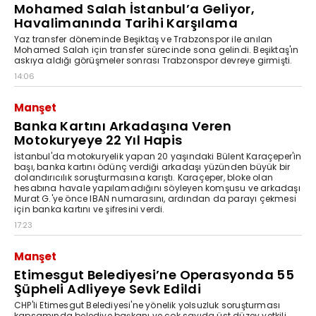
Mohamed Salah İstanbul’a Geliyor,
Havalimanında Tarihi Karşılama
Yaz transfer döneminde Beşiktaş ve Trabzonspor ile anılan
Mohamed Salah için transfer sürecinde sona gelindi. Beşiktaş'ın
askıya aldığı görüşmeler sonrası Trabzonspor devreye girmişti.
14:06
Manşet
Banka Kartını Arkadaşına Veren
Motokuryeye 22 Yıl Hapis
İstanbul'da motokuryelik yapan 20 yaşındaki Bülent Karaçeper'in
başı, banka kartını ödünç verdiği arkadaşı yüzünden büyük bir
dolandırıcılık soruşturmasına karıştı. Karaçeper, bloke olan
hesabına havale yapılamadığını söyleyen komşusu ve arkadaşı
Murat G.'ye önce IBAN numarasını, ardından da parayı çekmesi
için banka kartını ve şifresini verdi.
17:23
Manşet
Etimesgut Belediyesi’ne Operasyonda 55
Şüpheli Adliyeye Sevk Edildi
CHP'li Etimesgut Belediyesi'ne yönelik yolsuzluk soruşturması
kapsamında belediye başkanı ve çok sayıda üst düzey yetkili