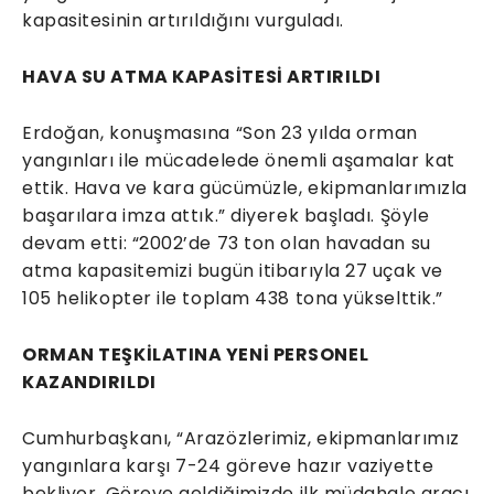
kapasitesinin artırıldığını vurguladı.
HAVA SU ATMA KAPASİTESİ ARTIRILDI
Erdoğan, konuşmasına “Son 23 yılda orman
yangınları ile mücadelede önemli aşamalar kat
ettik. Hava ve kara gücümüzle, ekipmanlarımızla
başarılara imza attık.” diyerek başladı. Şöyle
devam etti: “2002’de 73 ton olan havadan su
atma kapasitemizi bugün itibarıyla 27 uçak ve
105 helikopter ile toplam 438 tona yükselttik.”
ORMAN TEŞKİLATINA YENİ PERSONEL
KAZANDIRILDI
Cumhurbaşkanı, “Arazözlerimiz, ekipmanlarımız
yangınlara karşı 7-24 göreve hazır vaziyette
bekliyor. Göreve geldiğimizde ilk müdahale aracı