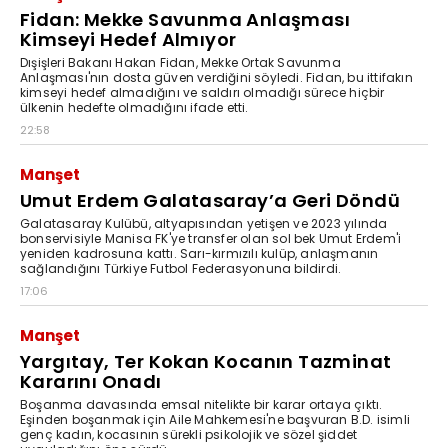
Fidan: Mekke Savunma Anlaşması
Kimseyi Hedef Almıyor
Dışişleri Bakanı Hakan Fidan, Mekke Ortak Savunma
Anlaşması'nın dosta güven verdiğini söyledi. Fidan, bu ittifakın
kimseyi hedef almadığını ve saldırı olmadığı sürece hiçbir
ülkenin hedefte olmadığını ifade etti.
22:58
Manşet
Umut Erdem Galatasaray’a Geri Döndü
Galatasaray Kulübü, altyapısından yetişen ve 2023 yılında
bonservisiyle Manisa FK'ye transfer olan sol bek Umut Erdem'i
yeniden kadrosuna kattı. Sarı-kırmızılı kulüp, anlaşmanın
sağlandığını Türkiye Futbol Federasyonuna bildirdi.
17:06
Manşet
Yargıtay, Ter Kokan Kocanın Tazminat
Kararını Onadı
Boşanma davasında emsal nitelikte bir karar ortaya çıktı.
Eşinden boşanmak için Aile Mahkemesi'ne başvuran B.D. isimli
genç kadın, kocasının sürekli psikolojik ve sözel şiddet