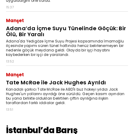
uyguladığını öne sürdü.
15:37
Manşet
Adana’da İçme Suyu Tünelinde Göçük: Bir
Ölü, Bir Yaralı
Adana'da Yedigöze İçme Suyu Projesi kapsamında İmamoğlu
ilçesinde yapımı süren tünel hattında henüz belirlenemeyen bir
nedenle göçük meydana geldi. Olayda bir işçi hayatını
kaybederken bir işçi de yaralandı.
13:52
Manşet
Tate McRae ile Jack Hughes Ayrıldı
Kanadalı şarkıcı Tate McRae ile ABD'li buz hokeyi yıldızı Jack
Hughes'un yollarını ayırdığı öne sürüldü. Geçen kasım ayından
bu yana birlikte oldukları belirtilen çiftin ayrılığına ilişkin
taraflardan farklı iddialar geldi.
13:51