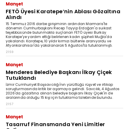
Manşet
FETÖ Üyesi Karatepe’nin Ablası Gözaltına
Alındı
15 Temmuz 2016 darbe girişiminin ardından Marmaris'te
dönemin Cumhurbaşkanı Recep Tayyip Erdoğan'a suikast
teşebbüsünde bulunmakla suçlanan FETÖ üyesi Burkay
Karatepe'ye yardım ettiği belirlenen kadın şüpheli Muğla'da
yakalandı. Karatepe, 10 yıldır kırmızı bültenle aranıyordu ve
Afyonkarahisar'da yakalanarak 5 Ağustos'ta tutuklanmıştı.
21:59
Manşet
Menderes Belediye Başkanı İlkay Çiçek
Tutuklandı
İzmir Cumhuriyet Başsavcılığı'nın yürüttüğü rüşvet ve irtikap
soruşturmasında kritik bir aşamaya gelindi. Savcılık, 4 Ağustos
2026'da gözaltına alınan belediye başkanı İlkay Çiçek'in de
aralarında olduğu 15 kişi için tutuklama talebinde bulundu.
21:57
Manşet
Tasarruf Finansmanda Yeni Limitler