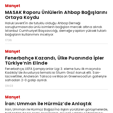
Manşet
MASAK Raporu Ünlülerin Ahbap Bağışlarını
Ortaya Koydu
Haluk Levent'in de tutuklu olduğu Ahbap Derneği
soruşturmasında ünlü isimlerin bağışları mercek altına alındı.
İstanbul Cumhuriyet Başsavcılığı, derneğe yapılan yüksek tutarlı
bağışların kullanımını inceliyor.
17:36
Manşet
Fenerbahçe Kazandı, Ülke Puanında İpler
Türkiye’nin Elinde
Fenerbahçe, UEFA Şampiyonlar Ligi 3. eleme turu ilk maçında
Kadıköy'de Avusturya temsilcisi Sturm Graz'ı konuk etti. Sarı-
lacivertliler, Anderson Talisca ve Mason Greenwood'un golleriyle
sahadan 2-0 galip ayrıldı.
09:03
Manşet
İran: Umman ile Hürmüz’de Anlaştık
İran, Umman ile Hürmüz Boğazı'na ilişkin yürütülen görüşmelerde,