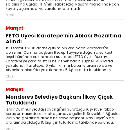
saldırısına uğradı. İHA'nın isabet ettiği yaşam mahallinde can
kaybı yaşanmadı ve yaralanma olmadı.
01:08
Manşet
FETÖ Üyesi Karatepe’nin Ablası Gözaltına
Alındı
15 Temmuz 2016 darbe girişiminin ardından Marmaris'te
dönemin Cumhurbaşkanı Recep Tayyip Erdoğan'a suikast
teşebbüsünde bulunmakla suçlanan FETÖ üyesi Burkay
Karatepe'ye yardım ettiği belirlenen kadın şüpheli Muğla'da
yakalandı. Karatepe, 10 yıldır kırmızı bültenle aranıyordu ve
Afyonkarahisar'da yakalanarak 5 Ağustos'ta tutuklanmıştı.
21:59
Manşet
Menderes Belediye Başkanı İlkay Çiçek
Tutuklandı
İzmir Cumhuriyet Başsavcılığı'nın yürüttüğü rüşvet ve irtikap
soruşturmasında kritik bir aşamaya gelindi. Savcılık, 4 Ağustos
2026'da gözaltına alınan belediye başkanı İlkay Çiçek'in de
aralarında olduğu 15 kişi için tutuklama talebinde bulundu.
21:57