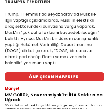
TRUMP’IN TEHDİTLERİ
Trump, 1 Temmuz’da Beyaz Saray’da Musk ile
ilgili yaptığı açıklamalarda, Musk’ın elektrikli
araç sektöründeki dünyasına vurgu yaparak,
Musk’ın “çok daha fazlasını kaybedebileceğini”
belirtti. Ayrıca, Musk’ın bir dönem danışmanlık
yaptığı Hükümet Verimliliği Departmanı’na
(DOGE) dikkat çekerek, “DOGE, bir canavar
olarak geri dönüp Elon’u yemek zorunda
kalabilir” yorumunu yaptı.
ÖNE ÇIKAN HABERLER
Manşet
MV Güllük, Novorossiysk’te İHA Saldırısına
Uğradı
MV Güllük isimli Türk bayraklı kuru yük gemisi, Rusya'nın Taman
kentine giderken Novorossiysk Limanı yakınlarında İHA