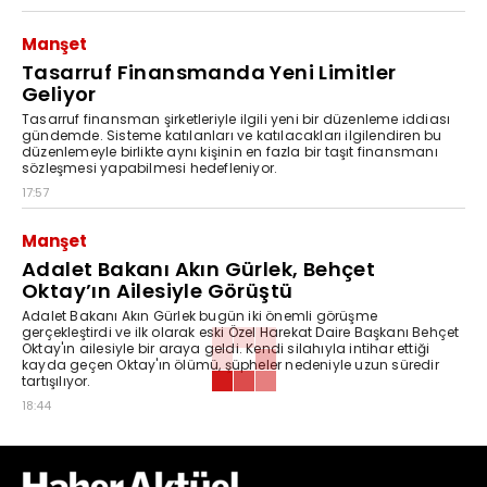
Manşet
Tasarruf Finansmanda Yeni Limitler
Geliyor
Tasarruf finansman şirketleriyle ilgili yeni bir düzenleme iddiası
gündemde. Sisteme katılanları ve katılacakları ilgilendiren bu
düzenlemeyle birlikte aynı kişinin en fazla bir taşıt finansmanı
sözleşmesi yapabilmesi hedefleniyor.
17:57
Manşet
Adalet Bakanı Akın Gürlek, Behçet
Oktay’ın Ailesiyle Görüştü
Adalet Bakanı Akın Gürlek bugün iki önemli görüşme
gerçekleştirdi ve ilk olarak eski Özel Harekat Daire Başkanı Behçet
Oktay'ın ailesiyle bir araya geldi. Kendi silahıyla intihar ettiği
kayda geçen Oktay'ın ölümü, şüpheler nedeniyle uzun süredir
tartışılıyor.
18:44