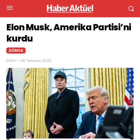
Elon Musk, Amerika Partisi’ni
kurdu
DÜNYA
01:04 — 06 Temmuz 2025