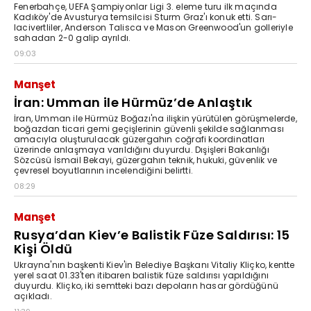
Fenerbahçe, UEFA Şampiyonlar Ligi 3. eleme turu ilk maçında
Kadıköy'de Avusturya temsilcisi Sturm Graz'ı konuk etti. Sarı-
lacivertliler, Anderson Talisca ve Mason Greenwood'un golleriyle
sahadan 2-0 galip ayrıldı.
09:03
Manşet
İran: Umman ile Hürmüz’de Anlaştık
İran, Umman ile Hürmüz Boğazı'na ilişkin yürütülen görüşmelerde,
boğazdan ticari gemi geçişlerinin güvenli şekilde sağlanması
amacıyla oluşturulacak güzergahın coğrafi koordinatları
üzerinde anlaşmaya varıldığını duyurdu. Dışişleri Bakanlığı
Sözcüsü İsmail Bekayi, güzergahın teknik, hukuki, güvenlik ve
çevresel boyutlarının incelendiğini belirtti.
08:29
Manşet
Rusya’dan Kiev’e Balistik Füze Saldırısı: 15
Kişi Öldü
Ukrayna'nın başkenti Kiev'in Belediye Başkanı Vitaliy Kliçko, kentte
yerel saat 01.33'ten itibaren balistik füze saldırısı yapıldığını
duyurdu. Kliçko, iki semtteki bazı depoların hasar gördüğünü
açıkladı.