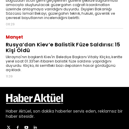
Haber
Aktüel,
son dakika haberler
servis eden, reklamsız bir
haber sitesidir.