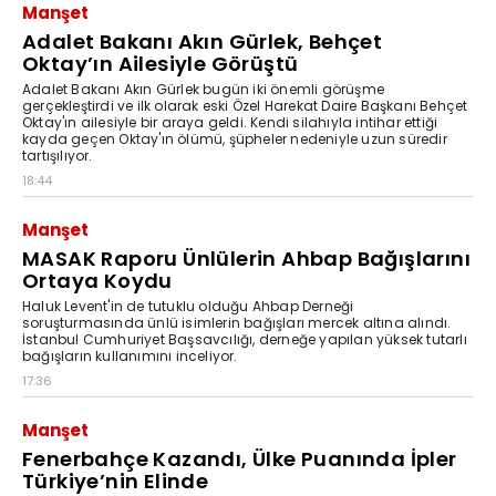
Manşet
Adalet Bakanı Akın Gürlek, Behçet
Oktay’ın Ailesiyle Görüştü
Adalet Bakanı Akın Gürlek bugün iki önemli görüşme
gerçekleştirdi ve ilk olarak eski Özel Harekat Daire Başkanı Behçet
Oktay'ın ailesiyle bir araya geldi. Kendi silahıyla intihar ettiği
kayda geçen Oktay'ın ölümü, şüpheler nedeniyle uzun süredir
tartışılıyor.
18:44
Manşet
MASAK Raporu Ünlülerin Ahbap Bağışlarını
Ortaya Koydu
Haluk Levent'in de tutuklu olduğu Ahbap Derneği
soruşturmasında ünlü isimlerin bağışları mercek altına alındı.
İstanbul Cumhuriyet Başsavcılığı, derneğe yapılan yüksek tutarlı
bağışların kullanımını inceliyor.
17:36
Manşet
Fenerbahçe Kazandı, Ülke Puanında İpler
Türkiye’nin Elinde