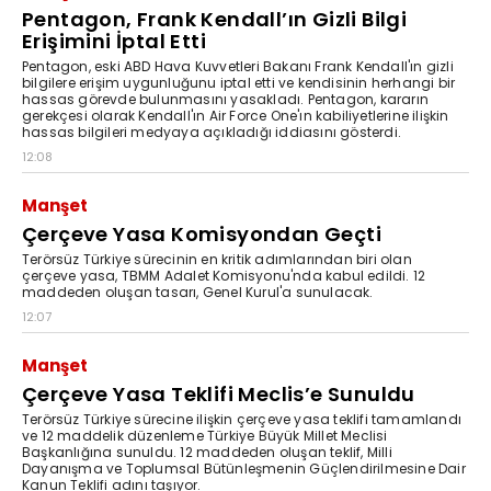
Pentagon, Frank Kendall’ın Gizli Bilgi
Erişimini İptal Etti
Pentagon, eski ABD Hava Kuvvetleri Bakanı Frank Kendall'ın gizli
bilgilere erişim uygunluğunu iptal etti ve kendisinin herhangi bir
hassas görevde bulunmasını yasakladı. Pentagon, kararın
gerekçesi olarak Kendall'ın Air Force One'ın kabiliyetlerine ilişkin
hassas bilgileri medyaya açıkladığı iddiasını gösterdi.
12:08
Manşet
Çerçeve Yasa Komisyondan Geçti
Terörsüz Türkiye sürecinin en kritik adımlarından biri olan
çerçeve yasa, TBMM Adalet Komisyonu'nda kabul edildi. 12
maddeden oluşan tasarı, Genel Kurul'a sunulacak.
12:07
Manşet
Çerçeve Yasa Teklifi Meclis’e Sunuldu
Terörsüz Türkiye sürecine ilişkin çerçeve yasa teklifi tamamlandı
ve 12 maddelik düzenleme Türkiye Büyük Millet Meclisi
Başkanlığına sunuldu. 12 maddeden oluşan teklif, Milli
Dayanışma ve Toplumsal Bütünleşmenin Güçlendirilmesine Dair
Kanun Teklifi adını taşıyor.