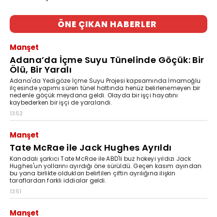
ÖNE ÇIKAN HABERLER
Manşet
Adana’da İçme Suyu Tünelinde Göçük: Bir
Ölü, Bir Yaralı
Adana'da Yedigöze İçme Suyu Projesi kapsamında İmamoğlu
ilçesinde yapımı süren tünel hattında henüz belirlenemeyen bir
nedenle göçük meydana geldi. Olayda bir işçi hayatını
kaybederken bir işçi de yaralandı.
13:52
Manşet
Tate McRae ile Jack Hughes Ayrıldı
Kanadalı şarkıcı Tate McRae ile ABD'li buz hokeyi yıldızı Jack
Hughes'un yollarını ayırdığı öne sürüldü. Geçen kasım ayından
bu yana birlikte oldukları belirtilen çiftin ayrılığına ilişkin
taraflardan farklı iddialar geldi.
13:51
Manşet