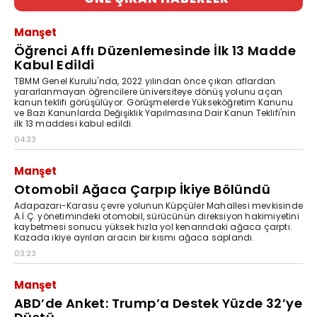
Manşet
Öğrenci Affı Düzenlemesinde İlk 13 Madde
Kabul Edildi
TBMM Genel Kurulu'nda, 2022 yılından önce çıkan aflardan
yararlanmayan öğrencilere üniversiteye dönüş yolunu açan
kanun teklifi görüşülüyor. Görüşmelerde Yükseköğretim Kanunu
ve Bazı Kanunlarda Değişiklik Yapılmasına Dair Kanun Teklifi'nin
ilk 13 maddesi kabul edildi.
04:33
Manşet
Otomobil Ağaca Çarpıp İkiye Bölündü
Adapazarı-Karasu çevre yolunun Küpçüler Mahallesi mevkisinde
A.İ.Ç. yönetimindeki otomobil, sürücünün direksiyon hakimiyetini
kaybetmesi sonucu yüksek hızla yol kenarındaki ağaca çarptı.
Kazada ikiye ayrılan aracın bir kısmı ağaca saplandı.
03:23
Manşet
ABD’de Anket: Trump’a Destek Yüzde 32’ye