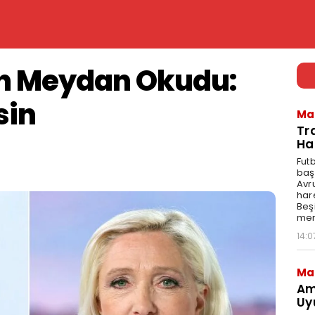
en Meydan Okudu:
sin
Ma
Tr
Ha
Fut
baş
Avr
har
Beş
mer
14:0
Ma
Am
Uy