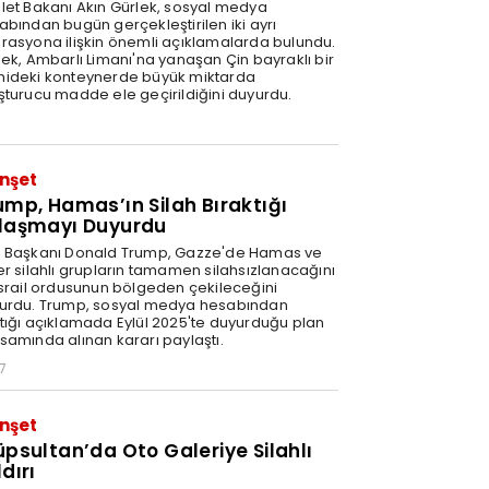
let Bakanı Akın Gürlek, sosyal medya
abından bugün gerçekleştirilen iki ayrı
rasyona ilişkin önemli açıklamalarda bulundu.
lek, Ambarlı Limanı'na yanaşan Çin bayraklı bir
ideki konteynerde büyük miktarda
şturucu madde ele geçirildiğini duyurdu.
nşet
ump, Hamas’ın Silah Bıraktığı
laşmayı Duyurdu
 Başkanı Donald Trump, Gazze'de Hamas ve
er silahlı grupların tamamen silahsızlanacağını
İsrail ordusunun bölgeden çekileceğini
urdu. Trump, sosyal medya hesabından
tığı açıklamada Eylül 2025'te duyurduğu plan
samında alınan kararı paylaştı.
7
nşet
üpsultan’da Oto Galeriye Silahlı
dırı