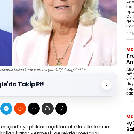
Ada
hes
ope
Gür
gem
uyu
11:29
Ma
Tr
An
ABD
uyarak halkın karar vermesi gerektiğini vurguladılar.
diğ
ve 
le'da Takip Et!
duy
yap
kap
03:2
Ma
Ey
n içinde yaptıkları açıklamalarla ülkelerinin
Sal
alkın karar vermesi” gerektiği mesajını