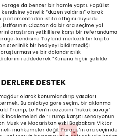
l Farage da benzer bir hamle yaptı. Popülist
 kendisine yönelik “düzen saldırısı” olarak
k parlamentodan istifa ettiğini duyurdu.
, istifasının Clacton’da bir ara seçime yol
erini araştıran yetkililere karşı bir referanduma
Farage, kendisine Tayland merkezli bir kripto
 sterlinlik bir hediyeyi bildirmediği
ruşturması ve bir dolandırıcılık
ialarını reddederek “Kanunu hiçbir şekilde
İDERLERE DESTEK
ini mağdur olarak konumlandırıp yasaları
stermek. Bu anlatıya göre seçim, bir aklanma
ald Trump, Le Pen’in cezasını “hukuk savaşı”
lik incelemeleri de “Trump karşıtı senaryonun
Elon Musk ve Macaristan eski Başbakanı Viktor
çmeli, mahkemeler değil. Farage’ın ara seçimde