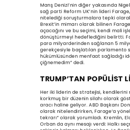
Manş Denizi’nin diğer yakasında Nige
sağ parti Reform UK’nin lideri Farage,
nitelediği soruşturmalara tepki olara
Brexit’in mimarı olarak bilinen Farage
açacağını ve bu seçimi, kendi mali işl
dönüştürmeyi hedeflediğini belirtti. 
para milyarderinden sağlanan 5 milyon
gerekçesiyle başlatılan parlamento so
hükümlüsünden menfaat sağladığı idd
çiğnemedim” dedi.
TRUMP’TAN POPÜLİST L
Her iki liderin de stratejisi, kendiler
korkmuş bir düzenin silahı olarak gö
aracı haline geliyor. ABD Başkanı Don
olarak nitelendirirken, Farage’a yöne
tekrarı” olarak yorumladı. Kremlin, 
Orban da aynı mesajı verdi: Halkı se