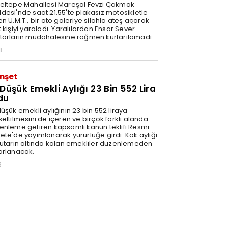
eltepe Mahallesi Mareşal Fevzi Çakmak
desi'nde saat 21.55'te plakasız motosikletle
n U.M.T., bir oto galeriye silahla ateş açarak
 kişiyi yaraladı. Yaralılardan Ensar Sever
torların müdahalesine rağmen kurtarılamadı.
8
nşet
 Düşük Emekli Aylığı 23 Bin 552 Lira
du
üşük emekli aylığının 23 bin 552 liraya
eltilmesini de içeren ve birçok farklı alanda
enleme getiren kapsamlı kanun teklifi Resmi
ete'de yayımlanarak yürürlüğe girdi. Kök aylığı
tutarın altında kalan emekliler düzenlemeden
arlanacak.
3