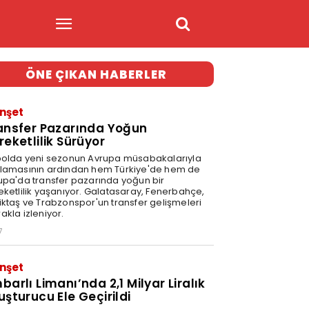
ÖNE ÇIKAN HABERLER
nşet
ansfer Pazarında Yoğun
reketlilik Sürüyor
bolda yeni sezonun Avrupa müsabakalarıyla
lamasının ardından hem Türkiye'de hem de
upa'da transfer pazarında yoğun bir
eketlilik yaşanıyor. Galatasaray, Fenerbahçe,
iktaş ve Trabzonspor'un transfer gelişmeleri
akla izleniyor.
7
nşet
barlı Limanı’nda 2,1 Milyar Liralık
uşturucu Ele Geçirildi