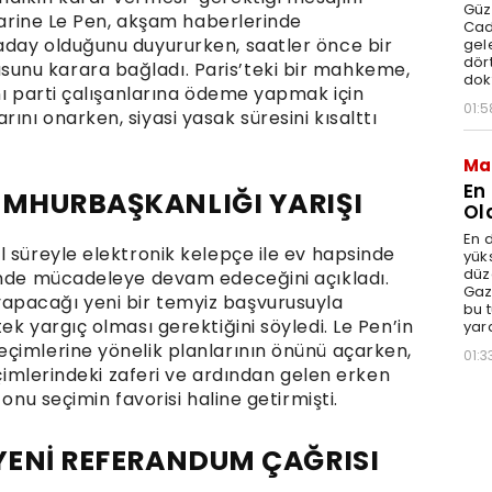
Güz
 Marine Le Pen, akşam haberlerinde
Cad
aday olduğunu duyururken, saatler önce bir
gele
dört
unu karara bağladı. Paris’teki bir mahkeme,
dok
nı parti çalışanlarına ödeme yapmak için
01:5
nı onarken, siyasi yasak süresini kısalttı
Ma
En
UMHURBAŞKANLIĞI YARIŞI
Ol
En d
 süreyle elektronik kelepçe ile ev hapsinde
yüks
düz
rinde mücadeleye devam edeceğini açıkladı.
Gaz
apacağı yeni bir temyiz başvurusuyla
bu 
ek yargıç olması gerektiğini söyledi. Le Pen’in
yar
çimlerine yönelik planlarının önünü açarken,
01:3
eçimlerindeki zaferi ve ardından gelen erken
onu seçimin favorisi haline getirmişti.
 YENİ REFERANDUM ÇAĞRISI