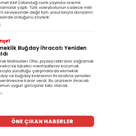
met Akif Üstündağ canlı yayında önemli
klamalar yaptı. Türk voleybolunun sadece milli
ım seviyesinde değil tüm unsurlarıyla dünyanın
vesinde olduğunu söyledi.
1
nşet
meklik Buğday İhracatı Yeniden
ıldı
ak Mahsulleri Ofisi, piyasa istikrarını sağlamak
retici ile tüketici menfaatlerini korumak
cıyla yürüttüğü çalışmalarda ekmeklik
day ve buğday kırıklarının ihracatına yeniden
 verilmesine karar verdi. Bu ürünlerin ihracatı
umun uygun görüşüne tabi olacak.
59