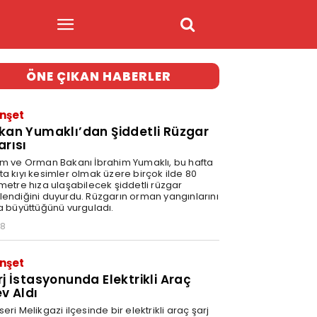
ÖNE ÇIKAN HABERLER
nşet
kan Yumaklı’dan Şiddetli Rüzgar
arısı
ım ve Orman Bakanı İbrahim Yumaklı, bu hafta
ta kıyı kesimler olmak üzere birçok ilde 80
ometre hıza ulaşabilecek şiddetli rüzgar
lendiğini duyurdu. Rüzgarın orman yangınlarını
la büyüttüğünü vurguladı.
28
nşet
rj İstasyonunda Elektrikli Araç
ev Aldı
eri Melikgazi ilçesinde bir elektrikli araç şarj