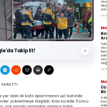
ista
ekip
yang
04:
Ma
Bo
Ar
Yaba
oto
le'da Takip Et!
Res
yaba
cez
deği
04:
Ma
 YARATTI
Üs
Bi
 yer alan iki katlı apartmanın üst katında
A Mi
evler yükselmeye başladı. Kısa sürede 3’üncü
kaz
ede
da, çok sayıda vatandaş mahsur kaldı.