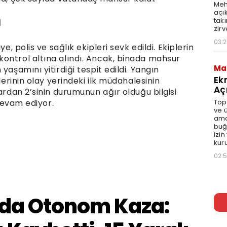
Meh
açı
tak
İ
zir
03:2
e, polis ve sağlık ekipleri sevk edildi. Ekiplerin
ontrol altına alındı. Ancak, binada mahsur
Ma
yaşamını yitirdiği tespit edildi. Yangın
Ek
lerinin olay yerindeki ilk müdahalesinin
Aç
ardan 2’sinin durumunun ağır olduğu bilgisi
Topr
 devam ediyor.
ve ü
ama
buğ
izin
kur
02: