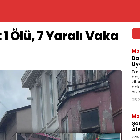
 1 Ölü, 7 Yaralı Vaka
Ma
Ba
Uy
Tar
baş
kil
bek
hız
05:
Ma
Şa
Al
Kays