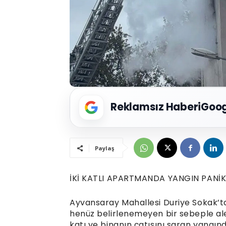
Reklamsız Haberi
Goog
Paylaş
İKİ KATLI APARTMANDA YANGIN PANİK
Ayvansaray Mahallesi Duriye Sokak’ta
henüz belirlenemeyen bir sebeple al
katı ve binanın çatısını saran yangın