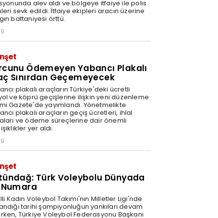
syonunda alev aldı ve bölgeye itfaiye ile polis
leri sevk edildi. İtfaiye ekipleri aracın üzerine
ın battaniyesi örttü.
59
nşet
rcunu Ödemeyen Yabancı Plakalı
aç Sınırdan Geçemeyecek
ncı plakalı araçların Türkiye'deki ücretli
yol ve köprü geçişlerine ilişkin yeni düzenleme
mi Gazete'de yayımlandı. Yönetmelikte
ncı plakalı araçların geçiş ücretleri, ihlal
aları ve ödeme süreçlerine dair önemli
şiklikler yer aldı.
59
nşet
tündağ: Türk Voleybolu Dünyada
r Numara
lli Kadın Voleybol Takımı'nın Milletler Ligi'nde
andığı tarihi şampiyonluğun yankıları devam
rken, Türkiye Voleybol Federasyonu Başkanı