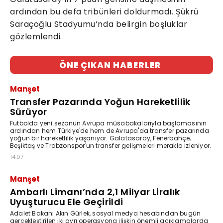
ardından bu defa tribünleri doldurmadı. Şükrü
Saraçoğlu Stadyumu’nda belirgin boşluklar
gözlemlendi.
ÖNE ÇIKAN HABERLER
Manşet
Transfer Pazarında Yoğun Hareketlilik
Sürüyor
Futbolda yeni sezonun Avrupa müsabakalarıyla başlamasının
ardından hem Türkiye'de hem de Avrupa'da transfer pazarında
yoğun bir hareketlilik yaşanıyor. Galatasaray, Fenerbahçe,
Beşiktaş ve Trabzonspor'un transfer gelişmeleri merakla izleniyor.
14:07
Manşet
Ambarlı Limanı’nda 2,1 Milyar Liralık
Uyuşturucu Ele Geçirildi
Adalet Bakanı Akın Gürlek, sosyal medya hesabından bugün
gerçekleştirilen iki ayrı operasyona ilişkin önemli açıklamalarda