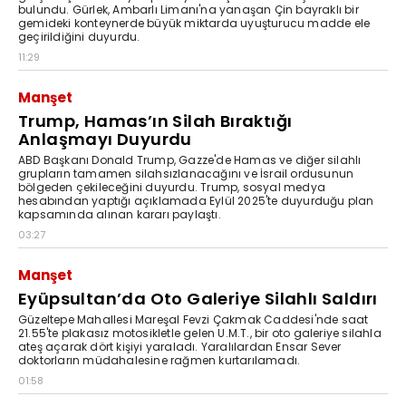
bulundu. Gürlek, Ambarlı Limanı'na yanaşan Çin bayraklı bir
gemideki konteynerde büyük miktarda uyuşturucu madde ele
geçirildiğini duyurdu.
11:29
Manşet
Trump, Hamas’ın Silah Bıraktığı
Anlaşmayı Duyurdu
ABD Başkanı Donald Trump, Gazze'de Hamas ve diğer silahlı
grupların tamamen silahsızlanacağını ve İsrail ordusunun
bölgeden çekileceğini duyurdu. Trump, sosyal medya
hesabından yaptığı açıklamada Eylül 2025'te duyurduğu plan
kapsamında alınan kararı paylaştı.
03:27
Manşet
Eyüpsultan’da Oto Galeriye Silahlı Saldırı
Güzeltepe Mahallesi Mareşal Fevzi Çakmak Caddesi'nde saat
21.55'te plakasız motosikletle gelen U.M.T., bir oto galeriye silahla
ateş açarak dört kişiyi yaraladı. Yaralılardan Ensar Sever
doktorların müdahalesine rağmen kurtarılamadı.
01:58