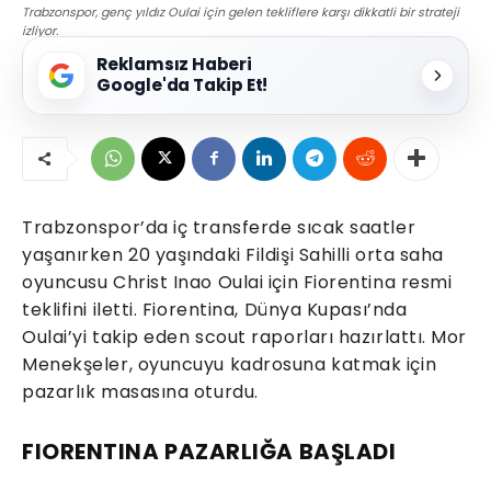
Trabzonspor, genç yıldız Oulai için gelen tekliflere karşı dikkatli bir strateji
izliyor.
Reklamsız Haberi
Google'da Takip Et!
Trabzonspor’da iç transferde sıcak saatler
yaşanırken 20 yaşındaki Fildişi Sahilli orta saha
oyuncusu Christ Inao Oulai için Fiorentina resmi
teklifini iletti. Fiorentina, Dünya Kupası’nda
Oulai’yi takip eden scout raporları hazırlattı. Mor
Menekşeler, oyuncuyu kadrosuna katmak için
pazarlık masasına oturdu.
FIORENTINA PAZARLIĞA BAŞLADI