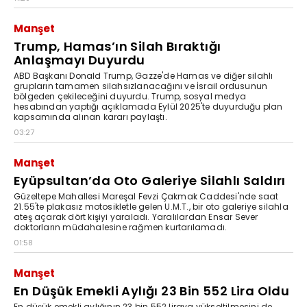
Manşet
Trump, Hamas’ın Silah Bıraktığı
Anlaşmayı Duyurdu
ABD Başkanı Donald Trump, Gazze'de Hamas ve diğer silahlı
grupların tamamen silahsızlanacağını ve İsrail ordusunun
bölgeden çekileceğini duyurdu. Trump, sosyal medya
hesabından yaptığı açıklamada Eylül 2025'te duyurduğu plan
kapsamında alınan kararı paylaştı.
03:27
Manşet
Eyüpsultan’da Oto Galeriye Silahlı Saldırı
Güzeltepe Mahallesi Mareşal Fevzi Çakmak Caddesi'nde saat
21.55'te plakasız motosikletle gelen U.M.T., bir oto galeriye silahla
ateş açarak dört kişiyi yaraladı. Yaralılardan Ensar Sever
doktorların müdahalesine rağmen kurtarılamadı.
01:58
Manşet
En Düşük Emekli Aylığı 23 Bin 552 Lira Oldu
En düşük emekli aylığının 23 bin 552 liraya yükseltilmesini de