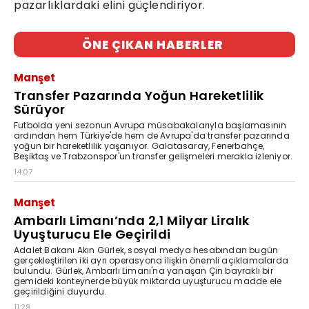
pazarlıklardaki elini güçlendiriyor.
ÖNE ÇIKAN HABERLER
Manşet
Transfer Pazarında Yoğun Hareketlilik
Sürüyor
Futbolda yeni sezonun Avrupa müsabakalarıyla başlamasının
ardından hem Türkiye'de hem de Avrupa'da transfer pazarında
yoğun bir hareketlilik yaşanıyor. Galatasaray, Fenerbahçe,
Beşiktaş ve Trabzonspor'un transfer gelişmeleri merakla izleniyor.
14:07
Manşet
Ambarlı Limanı’nda 2,1 Milyar Liralık
Uyuşturucu Ele Geçirildi
Adalet Bakanı Akın Gürlek, sosyal medya hesabından bugün
gerçekleştirilen iki ayrı operasyona ilişkin önemli açıklamalarda
bulundu. Gürlek, Ambarlı Limanı'na yanaşan Çin bayraklı bir
gemideki konteynerde büyük miktarda uyuşturucu madde ele
geçirildiğini duyurdu.
11:29