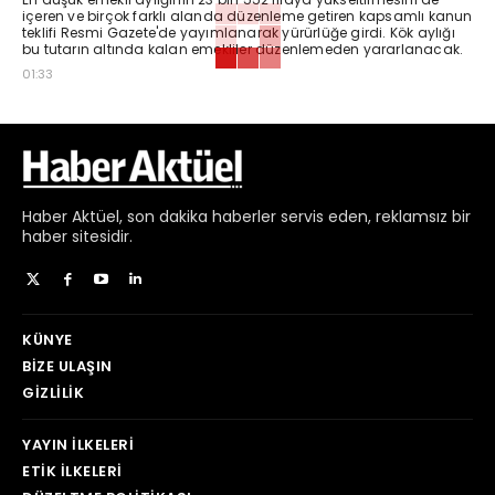
içeren ve birçok farklı alanda düzenleme getiren kapsamlı kanun
teklifi Resmi Gazete'de yayımlanarak yürürlüğe girdi. Kök aylığı
bu tutarın altında kalan emekliler düzenlemeden yararlanacak.
01:33
Haber
Aktüel,
son dakika haberler
servis eden, reklamsız bir
haber sitesidir.
KÜNYE
BIZE ULAŞIN
GIZLILIK
YAYIN İLKELERI
ETIK İLKELERI