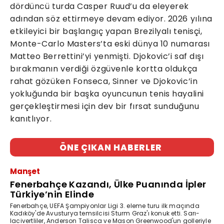
dördüncü turda Casper Ruud’u da eleyerek
adından söz ettirmeye devam ediyor. 2026 yılına
etkileyici bir başlangıç yapan Brezilyalı tenisçi,
Monte-Carlo Masters’ta eski dünya 10 numarası
Matteo Berrettini’yi yenmişti. Djokovic’i saf dışı
bırakmanın verdiği özgüvenle kortta oldukça
rahat gözüken Fonseca, Sinner ve Djokovic’in
yokluğunda bir başka oyuncunun tenis hayalini
gerçekleştirmesi için dev bir fırsat sunduğunu
kanıtlıyor.
ÖNE ÇIKAN HABERLER
Manşet
Fenerbahçe Kazandı, Ülke Puanında İpler
Türkiye’nin Elinde
Fenerbahçe, UEFA Şampiyonlar Ligi 3. eleme turu ilk maçında
Kadıköy'de Avusturya temsilcisi Sturm Graz'ı konuk etti. Sarı-
lacivertliler, Anderson Talisca ve Mason Greenwood'un golleriyle