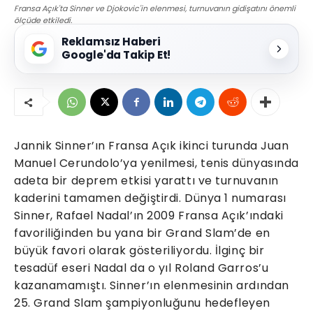
Fransa Açık'ta Sinner ve Djokovic'in elenmesi, turnuvanın gidişatını önemli
ölçüde etkiledi.
Reklamsız Haberi
Google'da Takip Et!
Jannik Sinner’ın Fransa Açık ikinci turunda Juan
Manuel Cerundolo’ya yenilmesi, tenis dünyasında
adeta bir deprem etkisi yarattı ve turnuvanın
kaderini tamamen değiştirdi. Dünya 1 numarası
Sinner, Rafael Nadal’ın 2009 Fransa Açık’ındaki
favoriliğinden bu yana bir Grand Slam’de en
büyük favori olarak gösteriliyordu. İlginç bir
tesadüf eseri Nadal da o yıl Roland Garros’u
kazanamamıştı. Sinner’ın elenmesinin ardından
25. Grand Slam şampiyonluğunu hedefleyen