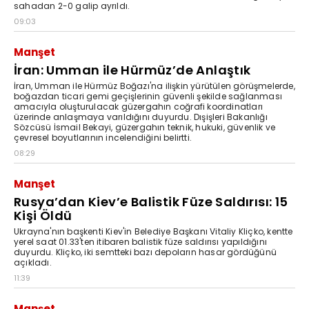
sahadan 2-0 galip ayrıldı.
09:03
Manşet
İran: Umman ile Hürmüz’de Anlaştık
İran, Umman ile Hürmüz Boğazı'na ilişkin yürütülen görüşmelerde,
boğazdan ticari gemi geçişlerinin güvenli şekilde sağlanması
amacıyla oluşturulacak güzergahın coğrafi koordinatları
üzerinde anlaşmaya varıldığını duyurdu. Dışişleri Bakanlığı
Sözcüsü İsmail Bekayi, güzergahın teknik, hukuki, güvenlik ve
çevresel boyutlarının incelendiğini belirtti.
08:29
Manşet
Rusya’dan Kiev’e Balistik Füze Saldırısı: 15
Kişi Öldü
Ukrayna'nın başkenti Kiev'in Belediye Başkanı Vitaliy Kliçko, kentte
yerel saat 01.33'ten itibaren balistik füze saldırısı yapıldığını
duyurdu. Kliçko, iki semtteki bazı depoların hasar gördüğünü
açıkladı.
11:39
Manşet