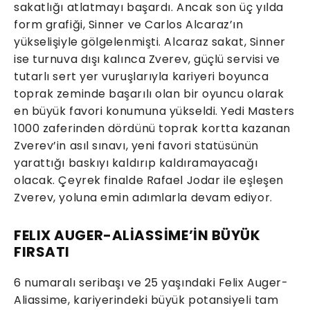
sakatlığı atlatmayı başardı. Ancak son üç yılda
form grafiği, Sinner ve Carlos Alcaraz’ın
yükselişiyle gölgelenmişti. Alcaraz sakat, Sinner
ise turnuva dışı kalınca Zverev, güçlü servisi ve
tutarlı sert yer vuruşlarıyla kariyeri boyunca
toprak zeminde başarılı olan bir oyuncu olarak
en büyük favori konumuna yükseldi. Yedi Masters
1000 zaferinden dördünü toprak kortta kazanan
Zverev’in asıl sınavı, yeni favori statüsünün
yarattığı baskıyı kaldırıp kaldıramayacağı
olacak. Çeyrek finalde Rafael Jodar ile eşleşen
Zverev, yoluna emin adımlarla devam ediyor.
FELIX AUGER-ALİASSİME’İN BÜYÜK
FIRSATI
6 numaralı seribaşı ve 25 yaşındaki Felix Auger-
Aliassime, kariyerindeki büyük potansiyeli tam