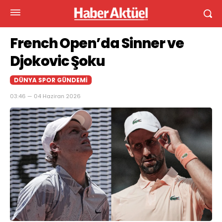
French Open’da Sinner ve
Djokovic Şoku
DÜNYA SPOR GÜNDEMI
03:46 — 04 Haziran 2026