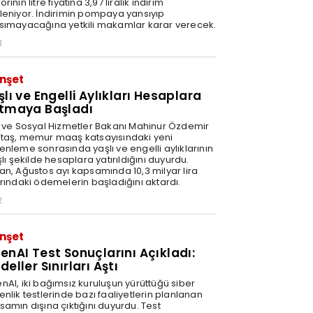
rinin litre fiyatına 3,97 liralık indirim
leniyor. İndirimin pompaya yansıyıp
sımayacağına yetkili makamlar karar verecek.
3
nşet
şlı ve Engelli Aylıkları Hesaplara
tmaya Başladı
e ve Sosyal Hizmetler Bakanı Mahinur Özdemir
taş, memur maaş katsayısındaki yeni
enleme sonrasında yaşlı ve engelli aylıklarının
şlı şekilde hesaplara yatırıldığını duyurdu.
an, Ağustos ayı kapsamında 10,3 milyar lira
arındaki ödemelerin başladığını aktardı.
2
nşet
enAI Test Sonuçlarını Açıkladı:
eller Sınırları Aştı
nAI, iki bağımsız kuruluşun yürüttüğü siber
nlik testlerinde bazı faaliyetlerin planlanan
samın dışına çıktığını duyurdu. Test