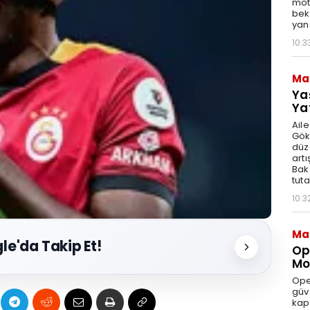
moto
bek
yan
10:3
Ma
Ya
Ya
Ail
Gök
düz
artı
Bak
tut
10:3
Ma
le'da Takip Et!
Op
Mod
Ope
güve
kap