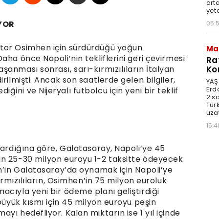
orta
yet
YOR
05:
tor Osimhen için sürdürdüğü yoğun
Ma
aha önce Napoli’nin tekliflerini geri çevirmesi
Ra
anması sonrası, sarı-kırmızılıların İtalyan
Ko
rilmişti. Ancak son saatlerde gelen bilgiler,
YAŞ
Erd
ni ve Nijeryalı futbolcu için yeni bir teklif
2 s
Türk
uzat
15:4
tardığına göre, Galatasaray, Napoli’ye 45
an 25-30 milyon euroyu 1-2 taksitte ödeyecek
en’in Galatasaray’da oynamak için Napoli’ye
ırmızılıların, Osimhen’in 75 milyon euroluk
cıyla yeni bir ödeme planı geliştirdiği
 büyük kısmı için 45 milyon euroyu peşin
yı hedefliyor. Kalan miktarın ise 1 yıl içinde