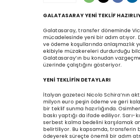
GALATASARAY YENİ TEKLİF HAZIRLI
Galatasaray, transfer döneminde Vic
mücadelesinde yeni bir adım atıyor. D
ve ödeme koşullarında anlaşmazlık yaş
ekibiyle müzakereleri durdurduğu bildi
Galatasaray’ın bu konudan vazgeçmediği
üzerinde çalıştığını gösteriyor.
YENİ TEKLİFİN DETAYLARI
İtalyan gazeteci Nicolo Schira’nın ak
milyon euro peşin ödeme ve geri kal
bir teklif sunma hazırlığında. Osimh
baskı yaptığı da ifade ediliyor. Sarı-k
serbest kalma bedelini karşılamak ama
belirtiliyor. Bu kapsamda, transferin
ödeyerek süreçte önemli bir adım atma