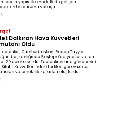
mlarının yapısı ile modellerin gelişen
enekleri bu duruma yol açtı.
58
nşet
fet Dalkıran Hava Kuvvetleri
mutanı Oldu
 toplantısı, Cumhurbaşkanı Recep Tayyip
oğan başkanlığında Beştepe'de yapıldı ve tam
aat 20 dakika sürdü. Toplantının ana gündemini
 Silahlı Kuvvetleri'ndeki terfiler, görev süresi
maları ve emeklilik kararları oluşturdu.
0