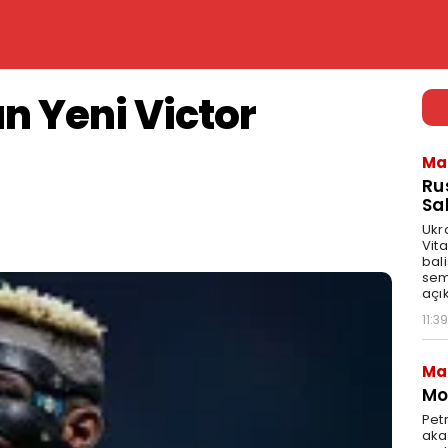
n Yeni Victor
i
Ma
Ru
Sal
Ukr
Vita
bali
sem
açık
11:39
Ma
Mot
Pet
akar