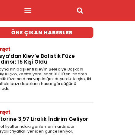
ÖNE ÇIKAN HABERLER
nşet
sya’dan Kiev’e Balistik Füze
dırısı: 15 Kişi Öldü
ayna'nın başkenti Kiev'in Belediye Başkanı
liy Kliçko, kentte yerel saat 01.33'ten itibaren
stik füze saldırısı yapıldığını duyurdu. Kliçko, iki
tteki bazı depoların hasar gördüğünü
ladı.
nşet
orine 3,97 Liralık İndirim Geliyor
rol fiyatlarındaki gerilemenin ardından
yakıt fiyatları yeniden güncelleniyor,