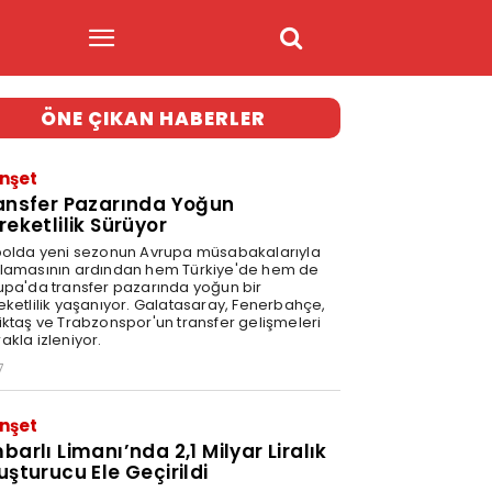
ÖNE ÇIKAN HABERLER
nşet
ansfer Pazarında Yoğun
reketlilik Sürüyor
bolda yeni sezonun Avrupa müsabakalarıyla
lamasının ardından hem Türkiye'de hem de
upa'da transfer pazarında yoğun bir
eketlilik yaşanıyor. Galatasaray, Fenerbahçe,
iktaş ve Trabzonspor'un transfer gelişmeleri
akla izleniyor.
7
nşet
barlı Limanı’nda 2,1 Milyar Liralık
uşturucu Ele Geçirildi