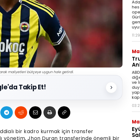
Ada
hes
ope
Gür
gem
uyu
11:29
Ma
Tr
An
ABD
rak maliyetleri bütçeye uygun hale getirdi.
diğ
ve 
le'da Takip Et!
duy
yap
kap
03:2
Ma
Ey
ddialı bir kadro kurmak için transfer
Sal
ılı yönetim, Jhon Duran transferinde önemli bir