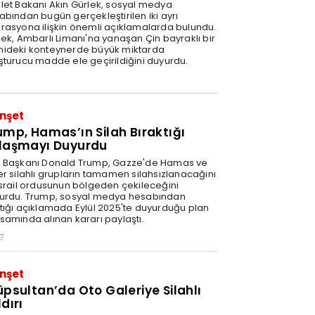
let Bakanı Akın Gürlek, sosyal medya
abından bugün gerçekleştirilen iki ayrı
rasyona ilişkin önemli açıklamalarda bulundu.
lek, Ambarlı Limanı'na yanaşan Çin bayraklı bir
ideki konteynerde büyük miktarda
şturucu madde ele geçirildiğini duyurdu.
nşet
ump, Hamas’ın Silah Bıraktığı
laşmayı Duyurdu
 Başkanı Donald Trump, Gazze'de Hamas ve
er silahlı grupların tamamen silahsızlanacağını
İsrail ordusunun bölgeden çekileceğini
urdu. Trump, sosyal medya hesabından
tığı açıklamada Eylül 2025'te duyurduğu plan
samında alınan kararı paylaştı.
7
nşet
üpsultan’da Oto Galeriye Silahlı
dırı