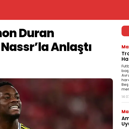
hon Duran
 Nassr’la Anlaştı
Ma
Tr
Ha
Fut
baş
Avr
har
Beş
mer
14:0
Ma
Am
Uy