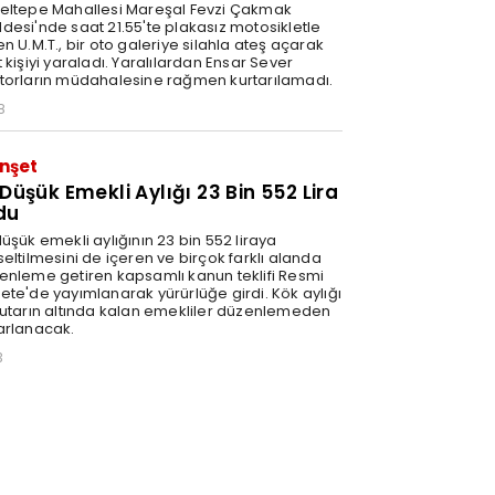
eltepe Mahallesi Mareşal Fevzi Çakmak
desi'nde saat 21.55'te plakasız motosikletle
n U.M.T., bir oto galeriye silahla ateş açarak
 kişiyi yaraladı. Yaralılardan Ensar Sever
torların müdahalesine rağmen kurtarılamadı.
8
nşet
 Düşük Emekli Aylığı 23 Bin 552 Lira
du
üşük emekli aylığının 23 bin 552 liraya
eltilmesini de içeren ve birçok farklı alanda
enleme getiren kapsamlı kanun teklifi Resmi
ete'de yayımlanarak yürürlüğe girdi. Kök aylığı
tutarın altında kalan emekliler düzenlemeden
arlanacak.
3