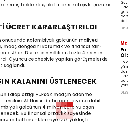
Güz
ek maaş beklentisi, akılcı bir stratejiyle çözüme
Cad
gele
dört
dok
İ ÜCRET KARARLAŞTIRILDI
01:5
ı sonucunda Kolombiyalı golcünün maliyeti
Ma
i, maaş dengesini korumak ve finansal fair-
En
enle Jhon Duran için yıllık en fazla 4 milyon
Ol
rdi. Oyuncu cephesiyle yapılan görüşmelerde
En d
 sağlandı.
yüks
düz
Gaz
IN KALANINI ÜSTLENECEK
bu 
yar
01:3
unun talep ettiği yüksek maaşın ödenme
n temsilcisi Al Nassr da bu operasyona dahil
ombiyalı golcünün 4 milyon Euro’yu aşan
lenecek. Bu finansal ortaklık sayesinde
 hücum hattına eklemeye çok yaklaştı.