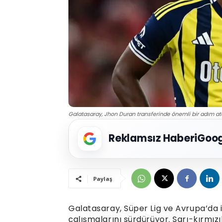
Galatasaray, Jhon Duran transferinde önemli bir adım ata
Reklamsız Haberi
Goog
Paylaş
Galatasaray, Süper Lig ve Avrupa’da i
çalışmalarını sürdürüyor. Sarı-kırmız