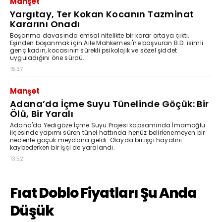
Manşet
Yargıtay, Ter Kokan Kocanın Tazminat
Kararını Onadı
Boşanma davasında emsal nitelikte bir karar ortaya çıktı.
Eşinden boşanmak için Aile Mahkemesi'ne başvuran B.D. isimli
genç kadın, kocasının sürekli psikolojik ve sözel şiddet
uyguladığını öne sürdü.
15:37
Manşet
Adana’da İçme Suyu Tünelinde Göçük: Bir
Ölü, Bir Yaralı
Adana'da Yedigöze İçme Suyu Projesi kapsamında İmamoğlu
ilçesinde yapımı süren tünel hattında henüz belirlenemeyen bir
nedenle göçük meydana geldi. Olayda bir işçi hayatını
kaybederken bir işçi de yaralandı.
13:52