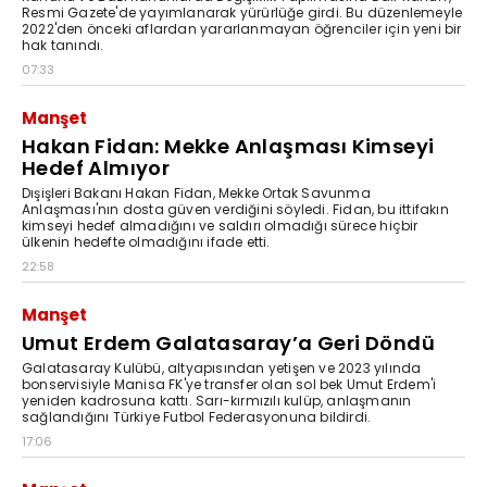
Resmi Gazete'de yayımlanarak yürürlüğe girdi. Bu düzenlemeyle
2022'den önceki aflardan yararlanmayan öğrenciler için yeni bir
hak tanındı.
07:33
Manşet
Hakan Fidan: Mekke Anlaşması Kimseyi
Hedef Almıyor
Dışişleri Bakanı Hakan Fidan, Mekke Ortak Savunma
Anlaşması'nın dosta güven verdiğini söyledi. Fidan, bu ittifakın
kimseyi hedef almadığını ve saldırı olmadığı sürece hiçbir
ülkenin hedefte olmadığını ifade etti.
22:58
Manşet
Umut Erdem Galatasaray’a Geri Döndü
Galatasaray Kulübü, altyapısından yetişen ve 2023 yılında
bonservisiyle Manisa FK'ye transfer olan sol bek Umut Erdem'i
yeniden kadrosuna kattı. Sarı-kırmızılı kulüp, anlaşmanın
sağlandığını Türkiye Futbol Federasyonuna bildirdi.
17:06