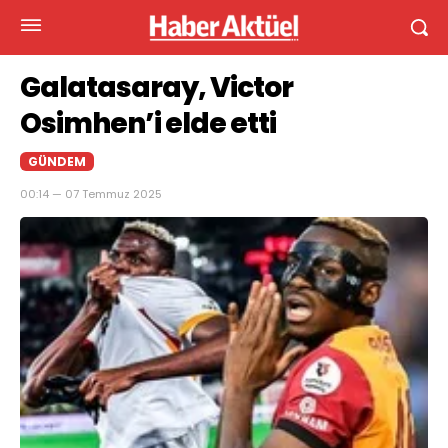
Galatasaray, Victor
Osimhen’i elde etti
GÜNDEM
00:14 — 07 Temmuz 2025