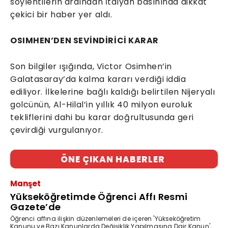
söylentilerin ardından İtalyan basınında dikkat
çekici bir haber yer aldı.
OSIMHEN’DEN SEVİNDİRİCİ KARAR
Son bilgiler ışığında, Victor Osimhen’in
Galatasaray’da kalma kararı verdiği iddia
ediliyor. İlkelerine bağlı kaldığı belirtilen Nijeryalı
golcünün, Al-Hilal’in yıllık 40 milyon euroluk
tekliflerini dahi bu karar doğrultusunda geri
çevirdiği vurgulanıyor.
ÖNE ÇIKAN HABERLER
Manşet
Yükseköğretimde Öğrenci Affı Resmi
Gazete’de
Öğrenci affına ilişkin düzenlemeleri de içeren 'Yükseköğretim
Kanunu ve Bazı Kanunlarda Değişiklik Yapılmasına Dair Kanun',