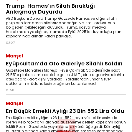
Trump, Hamas’ın Silah Bıraktığı
Anlaşmayı Duyurdu
ABD Başkanı Donald Trump, Gazze'de Hamas ve diğer silahlı
grupların tamamen silahsızlanacağını ve İsrail ordusunun
bölgeden çekileceğini duyurdu. Trump, sosyal medya
hesabından yaptığı açıklamada Eylül 2025'te duyurduğu plan
kapsamında alınan kararı paylaştı.
03:27
Manşet
Eyüpsultan’da Oto Galeriye Silahlı Saldırı
Güzeltepe Mahallesi Mareşal Fevzi Çakmak Caddesi'nde saat
21.55'te plakasız motosikletle gelen U.M.T., bir oto galeriye silahla
ateş açarak dört kişiyi yaraladı. Yaralılardan Ensar Sever
doktorların müdahalesine rağmen kurtarılamadı.
01:58
Manşet
En Düşük Emekli Aylığı 23 Bin 552 Lira Oldu
En düşük emekli aylığının 23 bin 552 liraya yükseltilmesini de
içeren ve birçok farklı alanda düzenleme getiren kapsamlı kanun
teklifi Resmi Gazete'de yayımlanarak yürürlüğe girdi. Kök aylığı
bu tutarın altında kalan emekliler düzenlemeden yararlanacak.