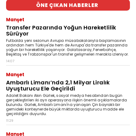
ÖNE ÇIKAN HABERLER
Manşet
Transfer Pazarında Yoğun Hareketlilik
Sürüyor
Futbolda yeni sezonun Avrupa müsabakalarıyla başlamasının
ardından hem Türkiye'de hem de Avrupa'da transfer pazarında
yoğun bir hareketlilik yaşanıyor. Galatasaray, Fenerbahçe,
Beşiktaş ve Trabzonspor'un transfer gelişmeleri merakla izleniyor.
14:07
Manşet
Ambarlı Limanı’nda 2,1 Milyar Liralık
Uyuşturucu Ele Geçirildi
Adalet Bakanı Akın Gürlek, sosyal medya hesabından bugün
gerçekleştirilen iki ayrı operasyona ilişkin önemli açıklamalarda
bulundu. Gürlek, Ambarlı Limanı'na yanaşan Çin bayraklı bir
gemideki konteynerde büyük miktarda uyuşturucu madde ele
geçirildiğini duyurdu.
11:29
Manşet