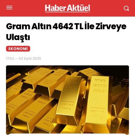
Gram Altın 4642 TL İle Zirveye
Ulaştı
EKONOMI
17:52 — 02 Eylül 2025