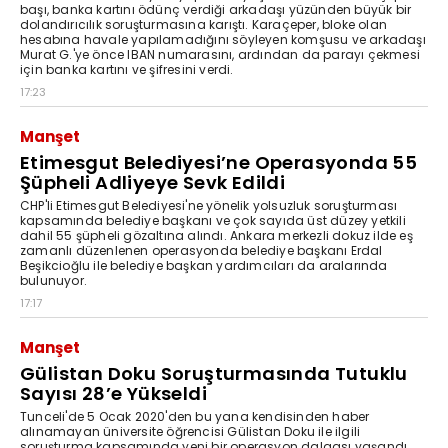
başı, banka kartını ödünç verdiği arkadaşı yüzünden büyük bir
dolandırıcılık soruşturmasına karıştı. Karaçeper, bloke olan
hesabına havale yapılamadığını söyleyen komşusu ve arkadaşı
Murat G.'ye önce IBAN numarasını, ardından da parayı çekmesi
için banka kartını ve şifresini verdi.
17:23
Manşet
Etimesgut Belediyesi’ne Operasyonda 55
Şüpheli Adliyeye Sevk Edildi
CHP'li Etimesgut Belediyesi'ne yönelik yolsuzluk soruşturması
kapsamında belediye başkanı ve çok sayıda üst düzey yetkili
dahil 55 şüpheli gözaltına alındı. Ankara merkezli dokuz ilde eş
zamanlı düzenlenen operasyonda belediye başkanı Erdal
Beşikcioğlu ile belediye başkan yardımcıları da aralarında
bulunuyor.
17:17
Manşet
Gülistan Doku Soruşturmasında Tutuklu
Sayısı 28’e Yükseldi
Tunceli'de 5 Ocak 2020'den bu yana kendisinden haber
alınamayan üniversite öğrencisi Gülistan Doku ile ilgili
soruşturma kapsamında yeni bir operasyon dalgası yaşandı.