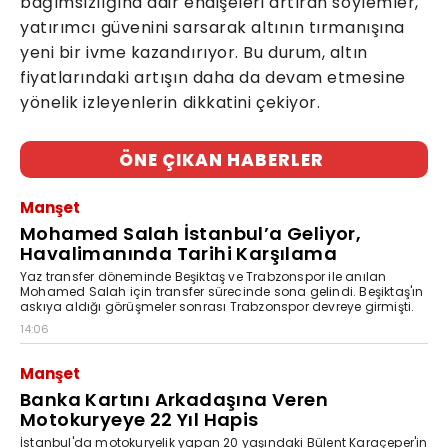
bağımsızlığına dair endişeleri artıran söylemler,
yatırımcı güvenini sarsarak altının tırmanışına
yeni bir ivme kazandırıyor. Bu durum, altın
fiyatlarındaki artışın daha da devam etmesine
yönelik izleyenlerin dikkatini çekiyor.
ÖNE ÇIKAN HABERLER
Manşet
Mohamed Salah İstanbul’a Geliyor,
Havalimanında Tarihi Karşılama
Yaz transfer döneminde Beşiktaş ve Trabzonspor ile anılan
Mohamed Salah için transfer sürecinde sona gelindi. Beşiktaş'ın
askıya aldığı görüşmeler sonrası Trabzonspor devreye girmişti.
14:06
Manşet
Banka Kartını Arkadaşına Veren
Motokuryeye 22 Yıl Hapis
İstanbul'da motokuryelik yapan 20 yaşındaki Bülent Karaçeper'in