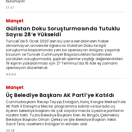
bulunuyor.
17:17
Manşet
Gülistan Doku Soruşturmasında Tutuklu
Sayısı 28’e Yükseldi
Tunceli'de 5 Ocak 2020'den bu yana kendisinden haber
alınamayan üniversite öğrencisi Gülistan Doku ile ilgili
soruşturma kapsamında yeni bir operasyon dalgası yaşandı.
Erzurum ve Tunceli Cumhuriyet Başsavcılıkları tarafından
yürütülen soruşturmada, şüpheli işlemler yaptığı değerlendirilen
19 kişinin yakalanması için 27 Temmuz'da 16 ilde eş zamanlı
operasyon düzenlendi.
04:34
Manşet
Üç Belediye Başkanı AK Parti’ye Katıldı
Cumhurbaşkanı Recep Tayyip Erdoğan, Haliç Kongre Merkezi'nde
AK Parti İl Danışma Meclisi programına katıldı ve burada üç
ilçenin belediye başkanı ile çok sayıda meclis üyesine partisinin
rozetini taktı. Tuzla Belediye Başkanı Eren Ali Bingöl, Çekmeköy
Belediye Başkanı Orhan Çerkez ve Şile Belediye Başkan Vekili
Sacit Terzi, rozetlerini Erdoğan'ın elinden aldı.
23:18