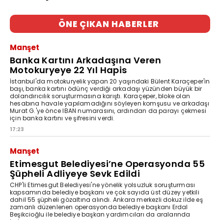
ÖNE ÇIKAN HABERLER
Manşet
Banka Kartını Arkadaşına Veren
Motokuryeye 22 Yıl Hapis
İstanbul'da motokuryelik yapan 20 yaşındaki Bülent Karaçeper'in
başı, banka kartını ödünç verdiği arkadaşı yüzünden büyük bir
dolandırıcılık soruşturmasına karıştı. Karaçeper, bloke olan
hesabına havale yapılamadığını söyleyen komşusu ve arkadaşı
Murat G.'ye önce IBAN numarasını, ardından da parayı çekmesi
için banka kartını ve şifresini verdi.
17:23
Manşet
Etimesgut Belediyesi’ne Operasyonda 55
Şüpheli Adliyeye Sevk Edildi
CHP'li Etimesgut Belediyesi'ne yönelik yolsuzluk soruşturması
kapsamında belediye başkanı ve çok sayıda üst düzey yetkili
dahil 55 şüpheli gözaltına alındı. Ankara merkezli dokuz ilde eş
zamanlı düzenlenen operasyonda belediye başkanı Erdal
Beşikcioğlu ile belediye başkan yardımcıları da aralarında