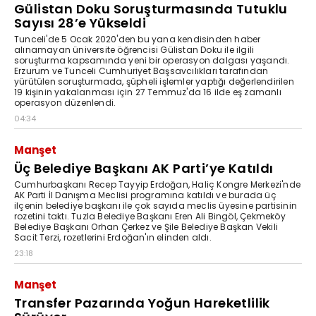
Gülistan Doku Soruşturmasında Tutuklu
Sayısı 28’e Yükseldi
Tunceli'de 5 Ocak 2020'den bu yana kendisinden haber
alınamayan üniversite öğrencisi Gülistan Doku ile ilgili
soruşturma kapsamında yeni bir operasyon dalgası yaşandı.
Erzurum ve Tunceli Cumhuriyet Başsavcılıkları tarafından
yürütülen soruşturmada, şüpheli işlemler yaptığı değerlendirilen
19 kişinin yakalanması için 27 Temmuz'da 16 ilde eş zamanlı
operasyon düzenlendi.
04:34
Manşet
Üç Belediye Başkanı AK Parti’ye Katıldı
Cumhurbaşkanı Recep Tayyip Erdoğan, Haliç Kongre Merkezi'nde
AK Parti İl Danışma Meclisi programına katıldı ve burada üç
ilçenin belediye başkanı ile çok sayıda meclis üyesine partisinin
rozetini taktı. Tuzla Belediye Başkanı Eren Ali Bingöl, Çekmeköy
Belediye Başkanı Orhan Çerkez ve Şile Belediye Başkan Vekili
Sacit Terzi, rozetlerini Erdoğan'ın elinden aldı.
23:18
Manşet
Transfer Pazarında Yoğun Hareketlilik