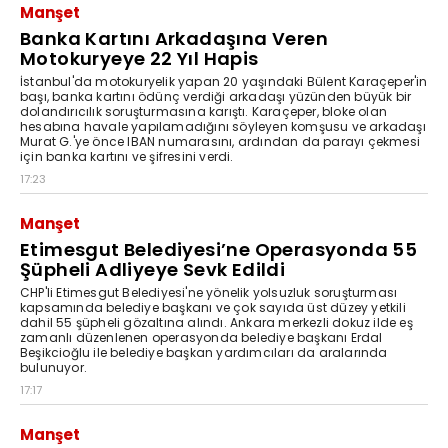
Manşet
Banka Kartını Arkadaşına Veren
Motokuryeye 22 Yıl Hapis
İstanbul'da motokuryelik yapan 20 yaşındaki Bülent Karaçeper'in
başı, banka kartını ödünç verdiği arkadaşı yüzünden büyük bir
dolandırıcılık soruşturmasına karıştı. Karaçeper, bloke olan
hesabına havale yapılamadığını söyleyen komşusu ve arkadaşı
Murat G.'ye önce IBAN numarasını, ardından da parayı çekmesi
için banka kartını ve şifresini verdi.
17:23
Manşet
Etimesgut Belediyesi’ne Operasyonda 55
Şüpheli Adliyeye Sevk Edildi
CHP'li Etimesgut Belediyesi'ne yönelik yolsuzluk soruşturması
kapsamında belediye başkanı ve çok sayıda üst düzey yetkili
dahil 55 şüpheli gözaltına alındı. Ankara merkezli dokuz ilde eş
zamanlı düzenlenen operasyonda belediye başkanı Erdal
Beşikcioğlu ile belediye başkan yardımcıları da aralarında
bulunuyor.
17:17
Manşet