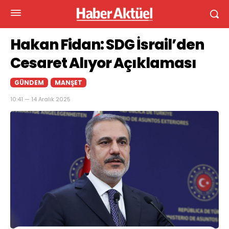
Hakan Fidan: SDG İsrail’den
Cesaret Alıyor Açıklaması
GÜNDEM
MANŞET
10:41 — 14 Aralık 2025