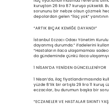
İlaç fiyatlandırmasında referans alınan
kuruştan 26 lira 87 kuruşa yükseldi. B
sorununu bir nebze olsun çözmek hed
depolardan gelen “İlaç yok” yanıtının 
“ARTIK BIÇAK KEMİĞE DAYANDI”
İstanbul Eczacı Odası Yönetim Kurulu 
dayanmış durumda.” ifadelerini kullana
“Hastaların ilaca ulaşamaması sadece 
da gündeminde çünkü ilaca ulaşamıyor
1 NİSAN’DA YENİDEN GÜNCELLENİYOR
1 Nisan’da, ilaç fiyatlandırmasında k
yüzde 8’lik bir artışla 29 lira 11 kuru
eczacılar, bu durumun başka bir soru
“ECZANELER VE HASTALAR SIKINTI YA