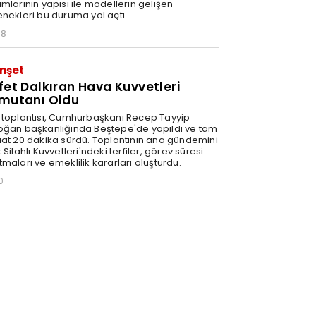
mlarının yapısı ile modellerin gelişen
enekleri bu duruma yol açtı.
58
nşet
fet Dalkıran Hava Kuvvetleri
mutanı Oldu
 toplantısı, Cumhurbaşkanı Recep Tayyip
oğan başkanlığında Beştepe'de yapıldı ve tam
aat 20 dakika sürdü. Toplantının ana gündemini
 Silahlı Kuvvetleri'ndeki terfiler, görev süresi
maları ve emeklilik kararları oluşturdu.
0