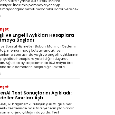
rinin litre fiyatına 3,97 liralık indirim
leniyor. İndirimin pompaya yansıyıp
sımayacağına yetkili makamlar karar verecek.
3
nşet
şlı ve Engelli Aylıkları Hesaplara
tmaya Başladı
e ve Sosyal Hizmetler Bakanı Mahinur Özdemir
taş, memur maaş katsayısındaki yeni
enleme sonrasında yaşlı ve engelli aylıklarının
şlı şekilde hesaplara yatırıldığını duyurdu.
an, Ağustos ayı kapsamında 10,3 milyar lira
arındaki ödemelerin başladığını aktardı.
2
nşet
enAI Test Sonuçlarını Açıkladı:
eller Sınırları Aştı
nAI, iki bağımsız kuruluşun yürüttüğü siber
nlik testlerinde bazı faaliyetlerin planlanan
samın dışına çıktığını duyurdu. Test