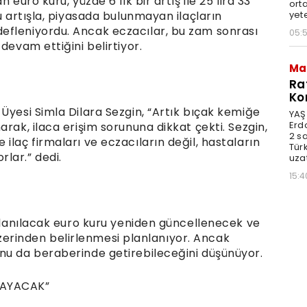
 euro kuru, yüzde 6’lık bir artış ile 25 lira 33
orta
yet
u artışla, piyasada bulunmayan ilaçların
efleniyordu. Ancak eczacılar, bu zam sonrası
05:
devam ettiğini belirtiyor.
Ma
Ra
Ko
Üyesi Simla Dilara Sezgin, “Artık bıçak kemiğe
YAŞ
Erd
rak, ilaca erişim sorununa dikkat çekti. Sezgin,
2 s
ilaç firmaları ve eczacıların değil, hastaların
Türk
lar.” dedi.
uzat
15:4
ullanılacak euro kuru yeniden güncellenecek ve
ş üzerinden belirlenmesi planlanıyor. Ancak
nu da beraberinde getirebileceğini düşünüyor.
ŞAYACAK”