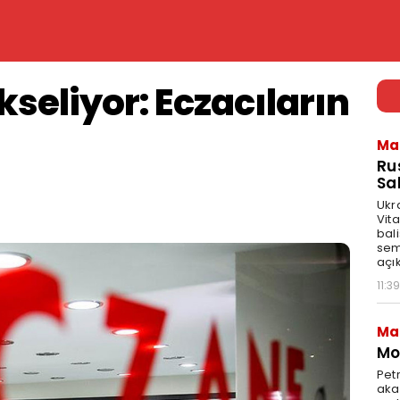
ükseliyor: Eczacıların
Ma
Ru
Sal
Ukr
Vita
bali
sem
açık
11:39
Ma
Mot
Pet
akar