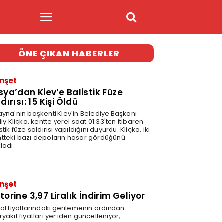
ÖNE ÇIKAN HABERLER
nşet
sya’dan Kiev’e Balistik Füze
dırısı: 15 Kişi Öldü
ayna'nın başkenti Kiev'in Belediye Başkanı
liy Kliçko, kentte yerel saat 01.33'ten itibaren
stik füze saldırısı yapıldığını duyurdu. Kliçko, iki
tteki bazı depoların hasar gördüğünü
ladı.
nşet
orine 3,97 Liralık İndirim Geliyor
rol fiyatlarındaki gerilemenin ardından
yakıt fiyatları yeniden güncelleniyor,