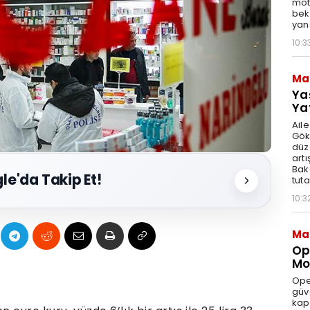
moto
bek
yan
10:3
Ma
Ya
Ya
Ail
Gök
düz
artı
Bak
le'da Takip Et!
tut
10:3
Ma
Op
Mod
Ope
güve
kap