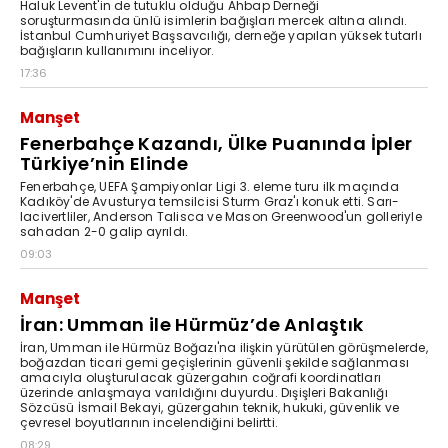
Haluk Levent'in de tutuklu olduğu Ahbap Derneği
soruşturmasında ünlü isimlerin bağışları mercek altına alındı.
İstanbul Cumhuriyet Başsavcılığı, derneğe yapılan yüksek tutarlı
bağışların kullanımını inceliyor.
17:36
Manşet
Fenerbahçe Kazandı, Ülke Puanında İpler
Türkiye’nin Elinde
Fenerbahçe, UEFA Şampiyonlar Ligi 3. eleme turu ilk maçında
Kadıköy'de Avusturya temsilcisi Sturm Graz'ı konuk etti. Sarı-
lacivertliler, Anderson Talisca ve Mason Greenwood'un golleriyle
sahadan 2-0 galip ayrıldı.
09:03
Manşet
İran: Umman ile Hürmüz’de Anlaştık
İran, Umman ile Hürmüz Boğazı'na ilişkin yürütülen görüşmelerde,
boğazdan ticari gemi geçişlerinin güvenli şekilde sağlanması
amacıyla oluşturulacak güzergahın coğrafi koordinatları
üzerinde anlaşmaya varıldığını duyurdu. Dışişleri Bakanlığı
Sözcüsü İsmail Bekayi, güzergahın teknik, hukuki, güvenlik ve
çevresel boyutlarının incelendiğini belirtti.
08:29