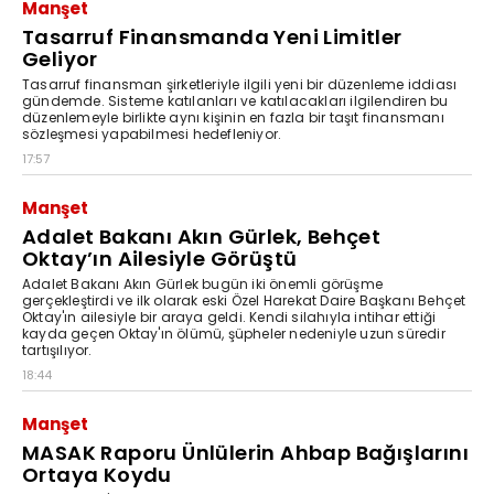
Manşet
Tasarruf Finansmanda Yeni Limitler
Geliyor
Tasarruf finansman şirketleriyle ilgili yeni bir düzenleme iddiası
gündemde. Sisteme katılanları ve katılacakları ilgilendiren bu
düzenlemeyle birlikte aynı kişinin en fazla bir taşıt finansmanı
sözleşmesi yapabilmesi hedefleniyor.
17:57
Manşet
Adalet Bakanı Akın Gürlek, Behçet
Oktay’ın Ailesiyle Görüştü
Adalet Bakanı Akın Gürlek bugün iki önemli görüşme
gerçekleştirdi ve ilk olarak eski Özel Harekat Daire Başkanı Behçet
Oktay'ın ailesiyle bir araya geldi. Kendi silahıyla intihar ettiği
kayda geçen Oktay'ın ölümü, şüpheler nedeniyle uzun süredir
tartışılıyor.
18:44
Manşet
MASAK Raporu Ünlülerin Ahbap Bağışlarını
Ortaya Koydu