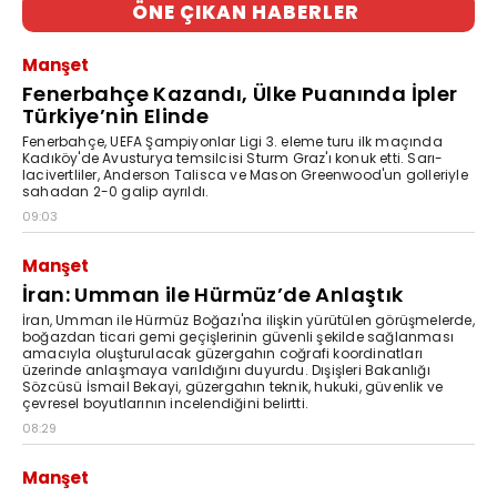
ÖNE ÇIKAN HABERLER
Manşet
Fenerbahçe Kazandı, Ülke Puanında İpler
Türkiye’nin Elinde
Fenerbahçe, UEFA Şampiyonlar Ligi 3. eleme turu ilk maçında
Kadıköy'de Avusturya temsilcisi Sturm Graz'ı konuk etti. Sarı-
lacivertliler, Anderson Talisca ve Mason Greenwood'un golleriyle
sahadan 2-0 galip ayrıldı.
09:03
Manşet
İran: Umman ile Hürmüz’de Anlaştık
İran, Umman ile Hürmüz Boğazı'na ilişkin yürütülen görüşmelerde,
boğazdan ticari gemi geçişlerinin güvenli şekilde sağlanması
amacıyla oluşturulacak güzergahın coğrafi koordinatları
üzerinde anlaşmaya varıldığını duyurdu. Dışişleri Bakanlığı
Sözcüsü İsmail Bekayi, güzergahın teknik, hukuki, güvenlik ve
çevresel boyutlarının incelendiğini belirtti.
08:29
Manşet