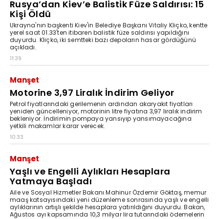
Rusya’dan Kiev’e Balistik Füze Saldırısı: 15
Kişi Öldü
Ukrayna'nın başkenti Kiev'in Belediye Başkanı Vitaliy Kliçko, kentte
yerel saat 01.33'ten itibaren balistik füze saldırısı yapıldığını
duyurdu. Kliçko, iki semtteki bazı depoların hasar gördüğünü
açıkladı.
11:39
Manşet
Motorine 3,97 Liralık İndirim Geliyor
Petrol fiyatlarındaki gerilemenin ardından akaryakıt fiyatları
yeniden güncelleniyor, motorinin litre fiyatına 3,97 liralık indirim
bekleniyor. İndirimin pompaya yansıyıp yansımayacağına
yetkili makamlar karar verecek.
10:33
Manşet
Yaşlı ve Engelli Aylıkları Hesaplara
Yatmaya Başladı
Aile ve Sosyal Hizmetler Bakanı Mahinur Özdemir Göktaş, memur
maaş katsayısındaki yeni düzenleme sonrasında yaşlı ve engelli
aylıklarının artışlı şekilde hesaplara yatırıldığını duyurdu. Bakan,
Ağustos ayı kapsamında 10,3 milyar lira tutarındaki ödemelerin