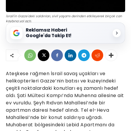
İsrail'in Gazze'deki saldırıları, sivil yaşamı derinden etkileyerek birçok can
kaybına yol açtı.
Reklamsız Haberi
Google'da Takip Et!
Ateşkese rağmen İsrail savaş uçakları ve
helikopterleri Gazze’nin batısı ve kuzeyindeki
çeşitli noktalardaki konutları eş zamanlı hedef
aldı. Şati Mülteci Kampı’nda Muhenna ailesine ait
ev vuruldu. Şeyh Rıdvan Mahallesi’nde bir
apartman dairesi hedef alındı. Tel el-Heva
Mahallesi’nde bir konut saldırıya uğradı.
Muhaberat bölgesindeki Lebid Apartmanı da