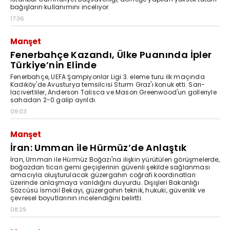
bağışların kullanımını inceliyor.
17:36
Manşet
Fenerbahçe Kazandı, Ülke Puanında İpler
Türkiye’nin Elinde
Fenerbahçe, UEFA Şampiyonlar Ligi 3. eleme turu ilk maçında
Kadıköy'de Avusturya temsilcisi Sturm Graz'ı konuk etti. Sarı-
lacivertliler, Anderson Talisca ve Mason Greenwood'un golleriyle
sahadan 2-0 galip ayrıldı.
09:03
Manşet
İran: Umman ile Hürmüz’de Anlaştık
İran, Umman ile Hürmüz Boğazı'na ilişkin yürütülen görüşmelerde,
boğazdan ticari gemi geçişlerinin güvenli şekilde sağlanması
amacıyla oluşturulacak güzergahın coğrafi koordinatları
üzerinde anlaşmaya varıldığını duyurdu. Dışişleri Bakanlığı
Sözcüsü İsmail Bekayi, güzergahın teknik, hukuki, güvenlik ve
çevresel boyutlarının incelendiğini belirtti.
08:29