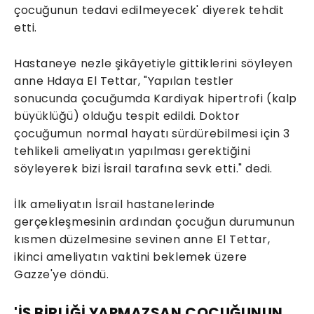
çocuğunun tedavi edilmeyecek' diyerek tehdit
etti.
Hastaneye nezle şikâyetiyle gittiklerini söyleyen
anne Hdaya El Tettar, "Yapılan testler
sonucunda çocuğumda Kardiyak hipertrofi (kalp
büyüklüğü) olduğu tespit edildi. Doktor
çocuğumun normal hayatı sürdürebilmesi için 3
tehlikeli ameliyatın yapılması gerektiğini
söyleyerek bizi İsrail tarafına sevk etti." dedi.
İlk ameliyatın İsrail hastanelerinde
gerçekleşmesinin ardından çocuğun durumunun
kısmen düzelmesine sevinen anne El Tettar,
ikinci ameliyatın vaktini beklemek üzere
Gazze'ye döndü.
'İŞ BİRLİĞİ YAPMAZSAN ÇOCUĞUNUN