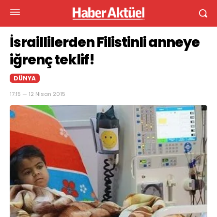
İsraillilerden Filistinli anneye
iğrenç teklif!
DÜNYA
17:15 — 12 Nisan 2015