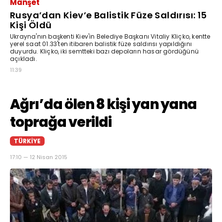
Manşet
Rusya’dan Kiev’e Balistik Füze Saldırısı: 15
Kişi Öldü
Ukrayna'nın başkenti Kiev'in Belediye Başkanı Vitaliy Kliçko, kentte
yerel saat 01.33'ten itibaren balistik füze saldırısı yapıldığını
duyurdu. Kliçko, iki semtteki bazı depoların hasar gördüğünü
açıkladı.
11:39