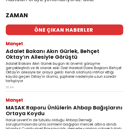
ZAMAN
ÖNE ÇIKAN HABERLER
Manşet
Adalet Bakanı Akın Gürlek, Behçet
Oktay’ın Ailesiyle Görüştü
Adalet Bakanı Akın Gürlek bugün iki önemli görüşme
gerçekleştirdi ve ilk olarak eski Özel Harekat Daire Başkanı Behçet
Oktay'ın ailesiyle bir araya geldi. Kendi silahıyla intihar ettiği
kayda geçen Oktay'ın ölümü, şüpheler nedeniyle uzun süredir
tartışılıyor.
18:44
Manşet
MASAK Raporu Ünlülerin Ahbap Bağışlarını
Ortaya Koydu
Haluk Levent'in de tutuklu olduğu Ahbap Derneği
soruşturmasında ünlü isimlerin bağışları mercek altına alındı.
İstanbul Cumhuriyet Başsavcılığı, derneğe yapılan yüksek tutarlı