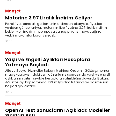
Manşet
Motorine 3,97 Liralık İndirim Geliyor
Petrol fiyatlarındaki gerilemenin ardından akaryakıt fiyatları
yeniden güncelleniyor, motorinin litre fiyatına 3,97 liralık indirim
bekleniyor. İndirimin pompaya yansıyıp yansımayacağına
yetkili makamlar karar verecek.
10:33
Manşet
Yaşlı ve Engelli Aylıkları Hesaplara
Yatmaya Başladı
Aile ve Sosyal Hizmetler Bakanı Mahinur Özdemir Göktaş, memur
maaş katsayısındaki yeni düzenleme sonrasında yaşlı ve engelli
aylıklarının artışlı şekilde hesaplara yatırıldığını duyurdu. Bakan,
Ağustos ayı kapsamında 10,3 milyar lira tutarındaki ödemelerin
başladığını aktardı.
10:32
Manşet
OpenAI Test Sonuçlarını Açıkladı: Modeller
Sınırları Aştı