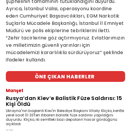
şüphelinin tamamının tutuklandığını duyurdu.
Ayrıca, İstanbul Valisi, operasyonu koordine
eden Cumhuriyet Başsavcılıkları, EGM Narkotik
Suçlarla Mücadele Başkanlığı, İstanbul İl Emniyet
Müdürü ve polis ekiplerine tebriklerini iletti.
“Zehir tacirlerine göz açtırmıyoruz. Evlatlarımızın
ve milletimizin güvenli yarınları için
mücadelemizi kararlılıkla sürdürüyoruz” şeklinde
ifadeler kullandı.
ÖNE ÇIKAN HABERLER
Manşet
Rusya’dan Kiev’e Balistik Füze Saldırısı: 15
Kişi Öldü
Ukrayna'nın başkenti Kiev'in Belediye Başkanı Vitaliy Kliçko, kentte
yerel saat 01.33'ten itibaren balistik füze saldırısı yapıldığını
duyurdu. Kliçko, iki semtteki bazı depoların hasar gördüğünü
açıkladı.
11:39