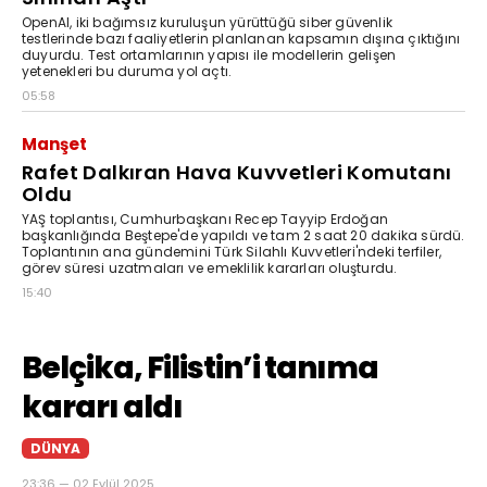
OpenAI, iki bağımsız kuruluşun yürüttüğü siber güvenlik
testlerinde bazı faaliyetlerin planlanan kapsamın dışına çıktığını
duyurdu. Test ortamlarının yapısı ile modellerin gelişen
yetenekleri bu duruma yol açtı.
05:58
Manşet
Rafet Dalkıran Hava Kuvvetleri Komutanı
Oldu
YAŞ toplantısı, Cumhurbaşkanı Recep Tayyip Erdoğan
başkanlığında Beştepe'de yapıldı ve tam 2 saat 20 dakika sürdü.
Toplantının ana gündemini Türk Silahlı Kuvvetleri'ndeki terfiler,
görev süresi uzatmaları ve emeklilik kararları oluşturdu.
15:40