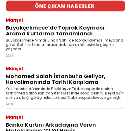
ÖNE ÇIKAN HABERLER
Manşet
Büyükçekmece’de Toprak Kayması:
Arama Kurtarma Tamamlandı
Büyükçekmece Mimar Sinan Sahil'de toprak kayması meydana
geldi. Sahil ile binalar arasındaki toprak kütlesinde göçme
yaşandı.
21:36
Manşet
Mohamed Salah İstanbul’a Geliyor,
Havalimanında Tarihi Karşılama
Yaz transfer döneminde Beşiktaş ve Trabzonspor ile anılan
Mohamed Salah için transfer sürecinde sona gelindi. Beşiktaş'ın
askıya aldığı görüşmeler sonrası Trabzonspor devreye girmişti.
14:06
Manşet
Banka Kartını Arkadaşına Veren
Motokuryeye 22 Yıl Hapis