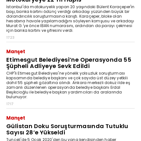
İstanbul'da motokuryelik yapan 20 yaşındaki Bülent Karaçeper'in
başı, banka kartını ödünç verdiği arkadaşı yüzünden büyük bir
dolandırıcılık soruşturmasına karıştı. Karaçeper, bloke olan
hesabına havale yapılamadığını söyleyen komşusu ve arkadaşı
Murat G.'ye önce IBAN numarasını, ardından da parayı çekmesi
için banka kartını ve şifresini verdi.
17:23
Manşet
Etimesgut Belediyesi’ne Operasyonda 55
Şüpheli Adliyeye Sevk Edildi
CHP'li Etimesgut Belediyesi'ne yönelik yolsuzluk soruşturması
kapsamında belediye başkanı ve çok sayıda üst düzey yetkili
dahil 55 şüpheli gözaltına alındı. Ankara merkezli dokuz ilde eş
zamanlı düzenlenen operasyonda belediye başkanı Erdal
Beşikcioğlu ile belediye başkan yardımcıları da aralarında
bulunuyor.
17:17
Manşet
Gülistan Doku Soruşturmasında Tutuklu
Sayısı 28’e Yükseldi
Tunceli'de 5 Ocak 2020'den bu yana kendisinden haber