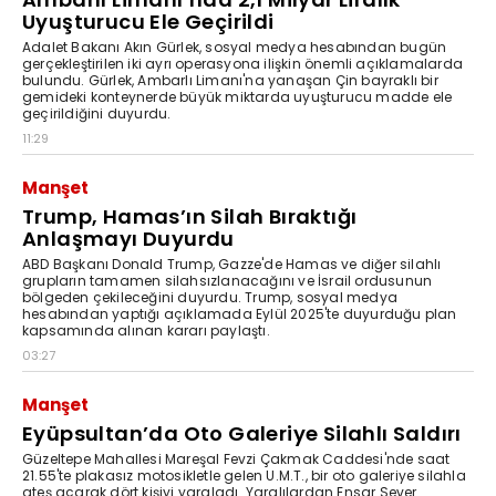
Uyuşturucu Ele Geçirildi
Adalet Bakanı Akın Gürlek, sosyal medya hesabından bugün
gerçekleştirilen iki ayrı operasyona ilişkin önemli açıklamalarda
bulundu. Gürlek, Ambarlı Limanı'na yanaşan Çin bayraklı bir
gemideki konteynerde büyük miktarda uyuşturucu madde ele
geçirildiğini duyurdu.
11:29
Manşet
Trump, Hamas’ın Silah Bıraktığı
Anlaşmayı Duyurdu
ABD Başkanı Donald Trump, Gazze'de Hamas ve diğer silahlı
grupların tamamen silahsızlanacağını ve İsrail ordusunun
bölgeden çekileceğini duyurdu. Trump, sosyal medya
hesabından yaptığı açıklamada Eylül 2025'te duyurduğu plan
kapsamında alınan kararı paylaştı.
03:27
Manşet
Eyüpsultan’da Oto Galeriye Silahlı Saldırı
Güzeltepe Mahallesi Mareşal Fevzi Çakmak Caddesi'nde saat
21.55'te plakasız motosikletle gelen U.M.T., bir oto galeriye silahla
ateş açarak dört kişiyi yaraladı. Yaralılardan Ensar Sever