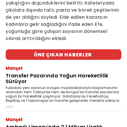
yakıştığını düşündüklerini belirtti. Kafeteryada
çikolata dışında tatlı, pasta ve börek çeşitlerinin
de yer aldığını söyledi. Elde edilen kazancın
kadınlara gelir sağladığını ifade eden Efe,
yoğunluğa göre çalışan sayısının dönemsel
olarak arttırıldığını ekledi.
ÖNE ÇIKAN HABERLER
Manşet
Transfer Pazarında Yoğun Hareketlilik
Sürüyor
Futbolda yeni sezonun Avrupa müsabakalarıyla başlamasının
ardından hem Türkiye'de hem de Avrupa'da transfer pazarında
yoğun bir hareketlilik yaşanıyor. Galatasaray, Fenerbahçe,
Beşiktaş ve Trabzonspor'un transfer gelişmeleri merakla izleniyor.
14:07
Manşet
Ambarlı Limanı’nda 2,1 Milyar Liralık