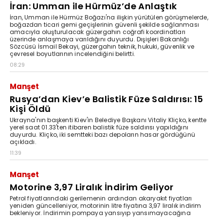
İran: Umman ile Hürmüz’de Anlaştık
İran, Umman ile Hürmüz Boğazı'na ilişkin yürütülen görüşmelerde,
boğazdan ticari gemi geçişlerinin güvenli şekilde sağlanması
amacıyla oluşturulacak güzergahın coğrafi koordinatları
üzerinde anlaşmaya varıldığını duyurdu. Dışişleri Bakanlığı
Sözcüsü İsmail Bekayi, güzergahın teknik, hukuki, güvenlik ve
çevresel boyutlarının incelendiğini belirtti.
08:29
Manşet
Rusya’dan Kiev’e Balistik Füze Saldırısı: 15
Kişi Öldü
Ukrayna'nın başkenti Kiev'in Belediye Başkanı Vitaliy Kliçko, kentte
yerel saat 01.33'ten itibaren balistik füze saldırısı yapıldığını
duyurdu. Kliçko, iki semtteki bazı depoların hasar gördüğünü
açıkladı.
11:39
Manşet
Motorine 3,97 Liralık İndirim Geliyor
Petrol fiyatlarındaki gerilemenin ardından akaryakıt fiyatları
yeniden güncelleniyor, motorinin litre fiyatına 3,97 liralık indirim
bekleniyor. İndirimin pompaya yansıyıp yansımayacağına