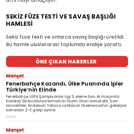
artırmayı amaçlıyor.
SEKİZ FÜZE TESTİ VE SAVAŞ BAŞLIĞI
HAMLESİ
Sekiz füze testi ve onlarca savaş başlığı üretildi.
Bu hamle uluslararası toplumda endişe yarattı.
ÖNE ÇIKAN HABERLER
Manşet
Fenerbahçe Kazandı, Ülke Puanında İpler
Türkiye’nin Elinde
Fenerbahçe, UEFA Şampiyonlar Ligi 3. eleme turu ilk maçında
Kadıköy'de Avusturya temsilcisi Sturm Graz'ı konuk etti. Sarı-
lacivertliler, Anderson Talisca ve Mason Greenwood'un golleriyle
sahadan 2-0 galip ayrıldı.
09:03
Manşet