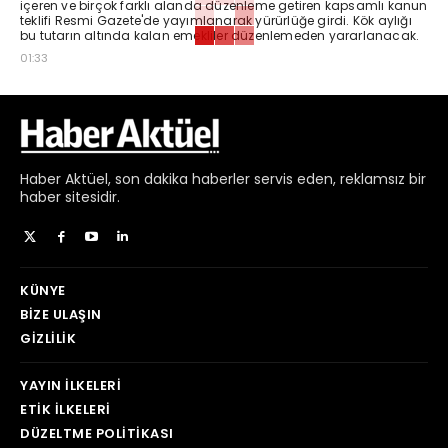
içeren ve birçok farklı alanda düzenleme getiren kapsamlı kanun
teklifi Resmi Gazete'de yayımlanarak yürürlüğe girdi. Kök aylığı
bu tutarın altında kalan emekliler düzenlemeden yararlanacak.
01:33
Haber
Aktüel,
son dakika haberler
servis eden, reklamsız bir
haber sitesidir.
KÜNYE
BIZE ULAŞIN
GIZLILIK
YAYIN İLKELERI
ETIK İLKELERI
DÜZELTME POLITIKASI