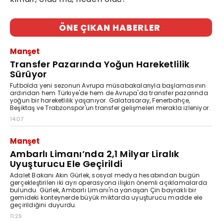
ÖNE ÇIKAN HABERLER
Manşet
Transfer Pazarında Yoğun Hareketlilik
Sürüyor
Futbolda yeni sezonun Avrupa müsabakalarıyla başlamasının
ardından hem Türkiye'de hem de Avrupa'da transfer pazarında
yoğun bir hareketlilik yaşanıyor. Galatasaray, Fenerbahçe,
Beşiktaş ve Trabzonspor'un transfer gelişmeleri merakla izleniyor.
14:07
Manşet
Ambarlı Limanı’nda 2,1 Milyar Liralık
Uyuşturucu Ele Geçirildi
Adalet Bakanı Akın Gürlek, sosyal medya hesabından bugün
gerçekleştirilen iki ayrı operasyona ilişkin önemli açıklamalarda
bulundu. Gürlek, Ambarlı Limanı'na yanaşan Çin bayraklı bir
gemideki konteynerde büyük miktarda uyuşturucu madde ele
geçirildiğini duyurdu.
11:29