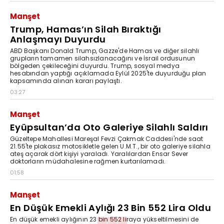
Manşet
Trump, Hamas’ın Silah Bıraktığı
Anlaşmayı Duyurdu
ABD Başkanı Donald Trump, Gazze'de Hamas ve diğer silahlı
grupların tamamen silahsızlanacağını ve İsrail ordusunun
bölgeden çekileceğini duyurdu. Trump, sosyal medya
hesabından yaptığı açıklamada Eylül 2025'te duyurduğu plan
kapsamında alınan kararı paylaştı.
03:27
Manşet
Eyüpsultan’da Oto Galeriye Silahlı Saldırı
Güzeltepe Mahallesi Mareşal Fevzi Çakmak Caddesi'nde saat
21.55'te plakasız motosikletle gelen U.M.T., bir oto galeriye silahla
ateş açarak dört kişiyi yaraladı. Yaralılardan Ensar Sever
doktorların müdahalesine rağmen kurtarılamadı.
01:58
Manşet
En Düşük Emekli Aylığı 23 Bin 552 Lira Oldu
En düşük emekli aylığının 23 bin 552 liraya yükseltilmesini de