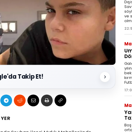
Dış
Sav
söyl
ve 
olma
22:
Ma
Um
Dö
Gal
yılı
bek
le'da Takip Et!
kırm
Fut
17:
Ma
Ya
Ta
 YER
Boş
ort