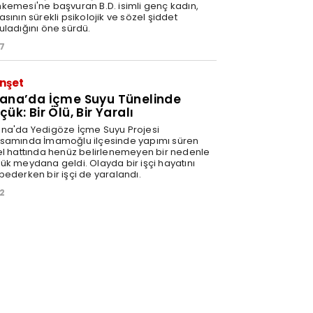
kemesi'ne başvuran B.D. isimli genç kadın,
sının sürekli psikolojik ve sözel şiddet
uladığını öne sürdü.
37
nşet
ana’da İçme Suyu Tünelinde
ük: Bir Ölü, Bir Yaralı
na'da Yedigöze İçme Suyu Projesi
samında İmamoğlu ilçesinde yapımı süren
el hattında henüz belirlenemeyen bir nedenle
ük meydana geldi. Olayda bir işçi hayatını
bederken bir işçi de yaralandı.
52