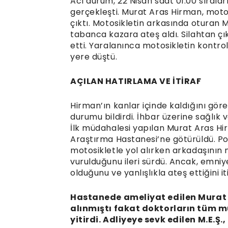
Acı durum, 22 Nisan saat 01.00 sırala
gerçekleşti. Murat Aras Hirman, motos
çıktı. Motosikletin arkasında oturan M
tabanca kazara ateş aldı. Silahtan çı
etti. Yaralanınca motosikletin kontr
yere düştü.
AÇILAN HATIRLAMA VE İTİRAF
Hirman’ın kanlar içinde kaldığını göre
durumu bildirdi. İhbar üzerine sağlık v
İlk müdahalesi yapılan Murat Aras H
Araştırma Hastanesi’ne götürüldü. Poli
motosikletle yol alırken arkadaşının 
vurulduğunu ileri sürdü. Ancak, emniy
olduğunu ve yanlışlıkla ateş ettiğini iti
Hastanede ameliyat edilen Murat 
alınmıştı fakat doktorların tüm
yitirdi. Adliyeye sevk edilen M.E.Ş