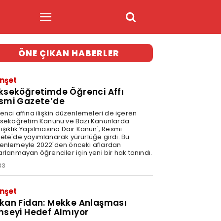
ÖNE ÇIKAN HABERLER
nşet
kseköğretimde Öğrenci Affı
smi Gazete’de
enci affına ilişkin düzenlemeleri de içeren
kseköğretim Kanunu ve Bazı Kanunlarda
işiklik Yapılmasına Dair Kanun', Resmi
ete'de yayımlanarak yürürlüğe girdi. Bu
enlemeyle 2022'den önceki aflardan
arlanmayan öğrenciler için yeni bir hak tanındı.
33
nşet
kan Fidan: Mekke Anlaşması
mseyi Hedef Almıyor