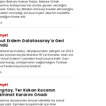
işleri Bakanı Hakan Fidan, Mekke Ortak
unma Anlaşması'nın dosta güven verdiğini
edi. Fidan, bu ittifakın kimseyi hedef almadığını
saldırı olmadığı sürece hiçbir ülkenin hedefte
dığını ifade etti.
58
nşet
ut Erdem Galatasaray’a Geri
ndü
atasaray Kulübü, altyapısından yetişen ve 2023
nda bonservisiyle Manisa FK'ye transfer olan sol
 Umut Erdem'i yeniden kadrosuna kattı. Sarı-
ızılı kulüp, anlaşmanın sağlandığını Türkiye
bol Federasyonuna bildirdi.
06
nşet
rgıtay, Ter Kokan Kocanın
zminat Kararını Onadı
anma davasında emsal nitelikte bir karar
aya çıktı. Eşinden boşanmak için Aile