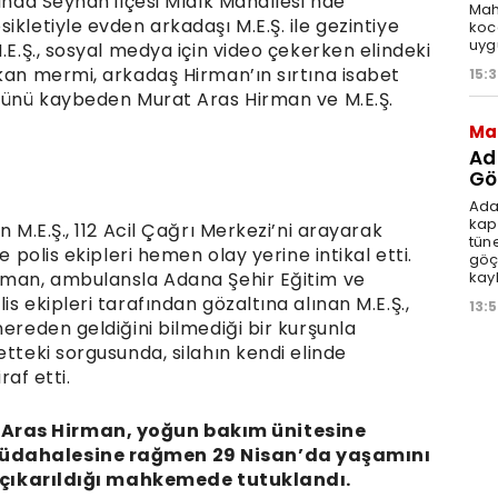
rında Seyhan ilçesi Mıdık Mahallesi’nde
Mah
ikletiyle evden arkadaşı M.E.Ş. ile gezintiye
koca
uyg
.E.Ş., sosyal medya için video çekerken elindeki
kan mermi, arkadaş Hirman’ın sırtına isabet
15:
olünü kaybeden Murat Aras Hirman ve M.E.Ş.
Ma
Ad
Göç
Ada
kap
n M.E.Ş., 112 Acil Çağrı Merkezi’ni arayarak
tün
e polis ekipleri hemen olay yerine intikal etti.
göç
kay
irman, ambulansla Adana Şehir Eğitim ve
s ekipleri tarafından gözaltına alınan M.E.Ş.,
13:
nereden geldiğini bilmediği bir kurşunla
etteki sorgusunda, silahın kendi elinde
raf etti.
Aras Hirman, yoğun bakım ünitesine
 müdahalesine rağmen 29 Nisan’da yaşamını
., çıkarıldığı mahkemede tutuklandı.