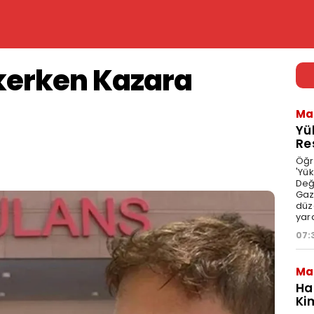
ekerken Kazara
Ma
Yü
Re
Öğr
'Yü
Değ
Gaz
düz
yar
07:
Ma
Ha
Ki