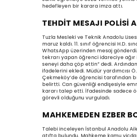
hedefleyen bir karara imza attı.
TEHDİT MESAJI POLİSİ 
Tuzla Mesleki ve Teknik Anadolu Lises
maruz kaldı. 11. sınıf öğrencisi H.D. s
WhatsApp üzerinden mesaj gönderdi. 
tekrarı yapan öğrenci idareciye ağır 
seneyi daha çöp ettin” dedi. Ardında
ifadelerini ekledi. Müdür yardımcısı
Çekmeköy’de öğrencisi tarafından b
belirtti. Can güvenliği endişesiyle e
kararı talep etti. İfadesinde sadece 
görevli olduğunu vurguladı.
MAHKEMEDEN EZBER B
Talebi inceleyen İstanbul Anadolu Ai
atıfta bulundu. Mahkeme kamu vicdan