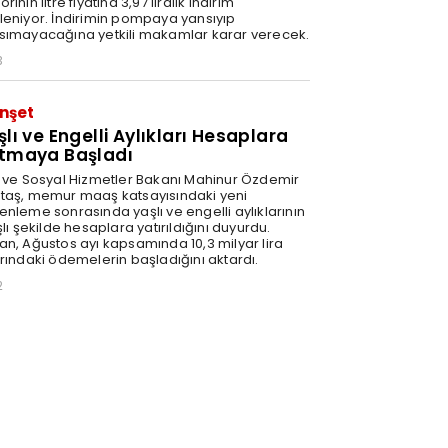
rinin litre fiyatına 3,97 liralık indirim
leniyor. İndirimin pompaya yansıyıp
sımayacağına yetkili makamlar karar verecek.
3
nşet
şlı ve Engelli Aylıkları Hesaplara
tmaya Başladı
e ve Sosyal Hizmetler Bakanı Mahinur Özdemir
taş, memur maaş katsayısındaki yeni
enleme sonrasında yaşlı ve engelli aylıklarının
şlı şekilde hesaplara yatırıldığını duyurdu.
an, Ağustos ayı kapsamında 10,3 milyar lira
arındaki ödemelerin başladığını aktardı.
2