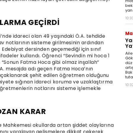
moto
bek
yan
10:3
ALARMA GEÇİRDİ
Ma
i’nde idareci olan 49 yaşındaki Ö.A. tehdide
Ya
ınav notlarının sisteme girilmesinin ardından
Ya
Edebiyat dersinden geçemediği için sınıf
Ail
ifadeler kullandı. Öğrenci “Sevindin mi hoca 1
Gök
n “Sonun Fatma Hoca gibi olmaz inşallah”
düz
artı
 Ö.A. mesajda adı geçen Fatma Hoca’nın
Bak
ıçaklanarak şehit edilen öğretmen olduğunu
tut
mniyete sığınan idareci koruma ve uzaklaştırma
10:3
öğretmenlerin notlarını sisteme işlemekle
OZAN KARAR
le Mahkemesi okullarda artan şiddet olaylarına
ını yaralayan gelişmelere dikkat çekerek