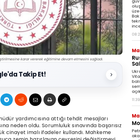
güv
olu
üze
Bak
tekn
ince
08:
Ma
Ru
tirilmesine karar vererek eğitimine devam etmesini sağladı.
Sal
Ukr
le'da Takip Et!
Vita
bali
sem
açık
11:39
Ma
 müdür yardımcısına attığı tehdit mesajları
Mot
a neden oldu. Sorumluluk sınavında başarısız
Pet
ük cinayet imalı ifadeler kullandı. Mahkeme
akar
uça zemin hazırlayan çevresini değiştirmeyi