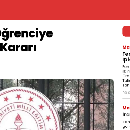
ğrenciye
 Kararı
Ma
Fe
İpl
Fen
ilk
Graz
Tal
sah
09:
Ma
İr
İra
gör