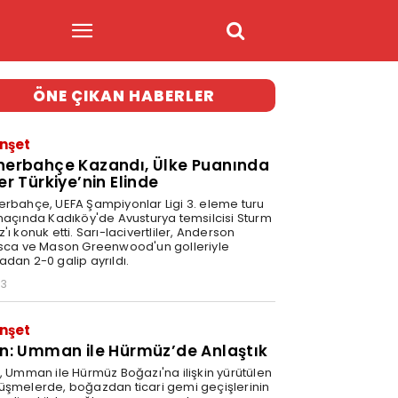
ÖNE ÇIKAN HABERLER
nşet
nerbahçe Kazandı, Ülke Puanında
er Türkiye’nin Elinde
erbahçe, UEFA Şampiyonlar Ligi 3. eleme turu
 maçında Kadıköy'de Avusturya temsilcisi Sturm
'ı konuk etti. Sarı-lacivertliler, Anderson
isca ve Mason Greenwood'un golleriyle
adan 2-0 galip ayrıldı.
03
nşet
an: Umman ile Hürmüz’de Anlaştık
n, Umman ile Hürmüz Boğazı'na ilişkin yürütülen
üşmelerde, boğazdan ticari gemi geçişlerinin