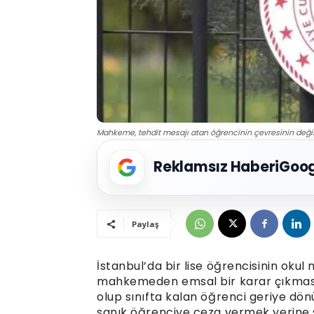
Mahkeme, tehdit mesajı atan öğrencinin çevresinin değiş
Reklamsız Haberi
Goog
Paylaş
İstanbul’da bir lise öğrencisinin okul
mahkemeden emsal bir karar çıkmasın
olup sınıfta kalan öğrenci geriye dön
sanık öğrenciye ceza vermek yerine s