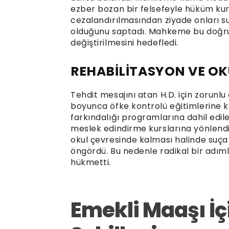
ezber bozan bir felsefeyle hüküm kur
cezalandırılmasından ziyade onları su
olduğunu saptadı. Mahkeme bu doğru
değiştirilmesini hedefledi.
REHABİLİTASYON VE OKU
Tehdit mesajını atan H.D. için zorunlu
boyunca öfke kontrolü eğitimlerine k
farkındalığı programlarına dahil edil
meslek edindirme kurslarına yönlend
okul çevresinde kalması halinde suça
öngördü. Bu nedenle radikal bir adım
hükmetti.