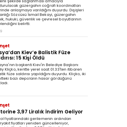
enli şekilde sağlanması amacıyla
şturulacak güzergahın coğrafi koordinatları
rinde anlaşmaya varıldığını duyurdu. Dışişleri
anlığı Sözcüsü İsmail Bekayi, güzergahın
ik, hukuki, güvenlik ve çevresel boyutlarının
lendiğini belirtti.
29
nşet
sya’dan Kiev’e Balistik Füze
dırısı: 15 Kişi Öldü
ayna'nın başkenti Kiev'in Belediye Başkanı
liy Kliçko, kentte yerel saat 01.33'ten itibaren
stik füze saldırısı yapıldığını duyurdu. Kliçko, iki
tteki bazı depoların hasar gördüğünü
ladı.
nşet
orine 3,97 Liralık İndirim Geliyor
rol fiyatlarındaki gerilemenin ardından
yakıt fiyatları yeniden güncelleniyor,