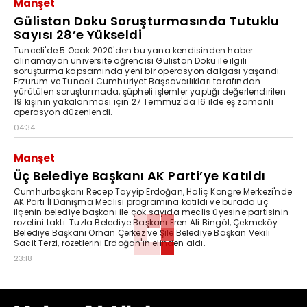
Manşet
Gülistan Doku Soruşturmasında Tutuklu
Sayısı 28’e Yükseldi
Tunceli'de 5 Ocak 2020'den bu yana kendisinden haber
alınamayan üniversite öğrencisi Gülistan Doku ile ilgili
soruşturma kapsamında yeni bir operasyon dalgası yaşandı.
Erzurum ve Tunceli Cumhuriyet Başsavcılıkları tarafından
yürütülen soruşturmada, şüpheli işlemler yaptığı değerlendirilen
19 kişinin yakalanması için 27 Temmuz'da 16 ilde eş zamanlı
operasyon düzenlendi.
04:34
Manşet
Üç Belediye Başkanı AK Parti’ye Katıldı
Cumhurbaşkanı Recep Tayyip Erdoğan, Haliç Kongre Merkezi'nde
AK Parti İl Danışma Meclisi programına katıldı ve burada üç
ilçenin belediye başkanı ile çok sayıda meclis üyesine partisinin
rozetini taktı. Tuzla Belediye Başkanı Eren Ali Bingöl, Çekmeköy
Belediye Başkanı Orhan Çerkez ve Şile Belediye Başkan Vekili
Sacit Terzi, rozetlerini Erdoğan'ın elinden aldı.
23:18