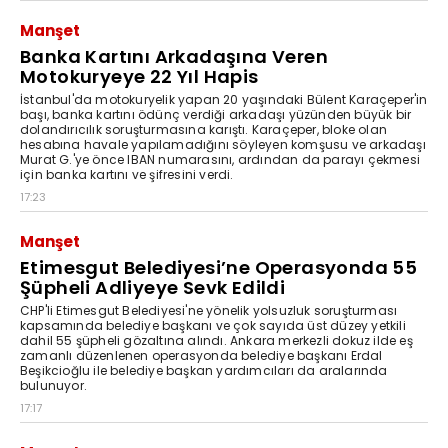
Manşet
Banka Kartını Arkadaşına Veren
Motokuryeye 22 Yıl Hapis
İstanbul'da motokuryelik yapan 20 yaşındaki Bülent Karaçeper'in
başı, banka kartını ödünç verdiği arkadaşı yüzünden büyük bir
dolandırıcılık soruşturmasına karıştı. Karaçeper, bloke olan
hesabına havale yapılamadığını söyleyen komşusu ve arkadaşı
Murat G.'ye önce IBAN numarasını, ardından da parayı çekmesi
için banka kartını ve şifresini verdi.
17:23
Manşet
Etimesgut Belediyesi’ne Operasyonda 55
Şüpheli Adliyeye Sevk Edildi
CHP'li Etimesgut Belediyesi'ne yönelik yolsuzluk soruşturması
kapsamında belediye başkanı ve çok sayıda üst düzey yetkili
dahil 55 şüpheli gözaltına alındı. Ankara merkezli dokuz ilde eş
zamanlı düzenlenen operasyonda belediye başkanı Erdal
Beşikcioğlu ile belediye başkan yardımcıları da aralarında
bulunuyor.
17:17