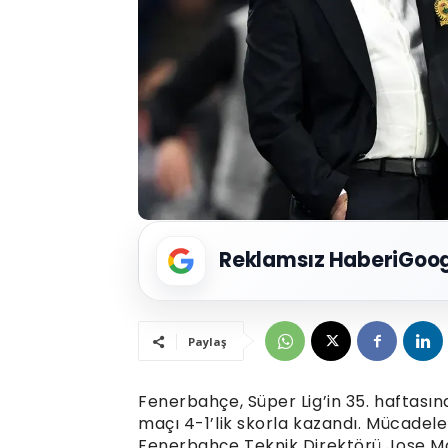
Reklamsız Haberi
Goog
Paylaş
Fenerbahçe, Süper Lig’in 35. haftasın
maçı 4-1’lik skorla kazandı. Mücadele
Fenerbahçe Teknik Direktörü Jose Mo