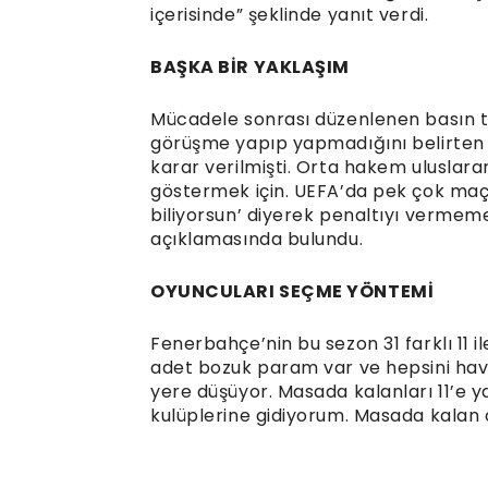
içerisinde” şeklinde yanıt verdi.
BAŞKA BİR YAKLAŞIM
Mücadele sonrası düzenlenen basın t
görüşme yapıp yapmadığını belirten 
karar verilmişti. Orta hakem uluslara
göstermek için. UEFA’da pek çok ma
biliyorsun’ diyerek penaltıyı vermem
açıklamasında bulundu.
OYUNCULARI SEÇME YÖNTEMİ
Fenerbahçe’nin bu sezon 31 farklı 11 i
adet bozuk param var ve hepsini hava
yere düşüyor. Masada kalanları 11’e y
kulüplerine gidiyorum. Masada kalan o