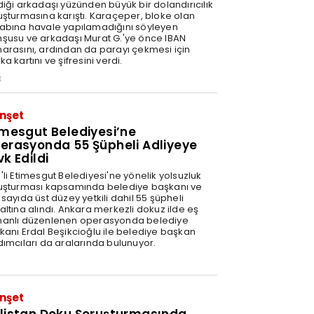
diği arkadaşı yüzünden büyük bir dolandırıcılık
uşturmasına karıştı. Karaçeper, bloke olan
abına havale yapılamadığını söyleyen
şusu ve arkadaşı Murat G.'ye önce IBAN
arasını, ardından da parayı çekmesi için
a kartını ve şifresini verdi.
3
nşet
imesgut Belediyesi’ne
erasyonda 55 Şüpheli Adliyeye
vk Edildi
'li Etimesgut Belediyesi'ne yönelik yolsuzluk
uşturması kapsamında belediye başkanı ve
sayıda üst düzey yetkili dahil 55 şüpheli
altına alındı. Ankara merkezli dokuz ilde eş
anlı düzenlenen operasyonda belediye
kanı Erdal Beşikcioğlu ile belediye başkan
dımcıları da aralarında bulunuyor.
nşet