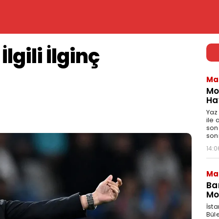
gili İlginç
Ma
Mo
Ha
Yaz
ile
son
son
14:0
Ma
Ba
Mo
İst
Bül