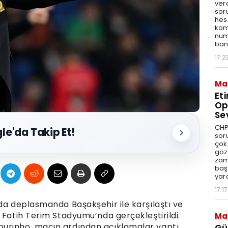
ver
sor
hes
kom
num
bank
17:2
Ma
Et
Op
Se
CHP
le'da Takip Et!
sor
çok 
göz
zam
baş
yar
17:17
da deplasmanda Başakşehir ile karşılaştı ve
 Fatih Terim Stadyumu’nda gerçekleştirildi.
Ma
urinho, maçın ardından açıklamalar yaptı.