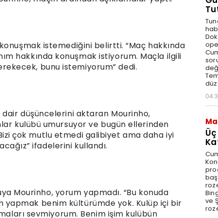
Gü
Tu
Tun
hab
Dok
ope
konuşmak istemediğini belirtti. “Maç hakkında
Cum
m hakkında konuşmak istiyorum. Maçla ilgili
sor
ekecek, bunu istemiyorum” dedi.
değe
Tem
düz
04:
dair düşüncelerini aktaran Mourinho,
Ma
nlar kulübü umursuyor ve bugün ellerinden
Üç
. Bizi çok mutlu etmedi galibiyet ama daha iyi
Ka
acağız” ifadelerini kullandı.
Cum
Kon
pro
baş
roze
soruya Mourinho, yorum yapmadı. “Bu konuda
Bin
ve Ş
yapmak benim kültürümde yok. Kulüp içi bir
roze
uşmaları sevmiyorum. Benim işim kulübün