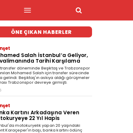
ÖNE ÇIKAN HABERLER
nşet
hamed Salah İstanbul’a Geliyor,
valimanında Tarihi Karşılama
 transfer döneminde Beşiktaş ve Trabzonspor
 anılan Mohamed Salah için transfer sürecinde
a gelindi. Beşiktaş'ın askıya aldığı görüşmeler
rası Trabzonspor devreye girmişti.
6
nşet
nka Kartını Arkadaşına Veren
tokuryeye 22 Yıl Hapis
anbul'da motokuryelik yapan 20 yaşındaki
ent Karaçeper'in başı, banka kartını ödünç