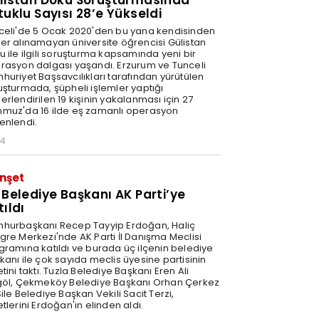
listan Doku Soruşturmasında
tuklu Sayısı 28’e Yükseldi
celi'de 5 Ocak 2020'den bu yana kendisinden
er alınamayan üniversite öğrencisi Gülistan
u ile ilgili soruşturma kapsamında yeni bir
rasyon dalgası yaşandı. Erzurum ve Tunceli
huriyet Başsavcılıkları tarafından yürütülen
uşturmada, şüpheli işlemler yaptığı
rlendirilen 19 kişinin yakalanması için 27
muz'da 16 ilde eş zamanlı operasyon
enlendi.
34
nşet
 Belediye Başkanı AK Parti’ye
tıldı
hurbaşkanı Recep Tayyip Erdoğan, Haliç
gre Merkezi'nde AK Parti İl Danışma Meclisi
gramına katıldı ve burada üç ilçenin belediye
kanı ile çok sayıda meclis üyesine partisinin
tini taktı. Tuzla Belediye Başkanı Eren Ali
göl, Çekmeköy Belediye Başkanı Orhan Çerkez
ile Belediye Başkan Vekili Sacit Terzi,
tlerini Erdoğan'ın elinden aldı.