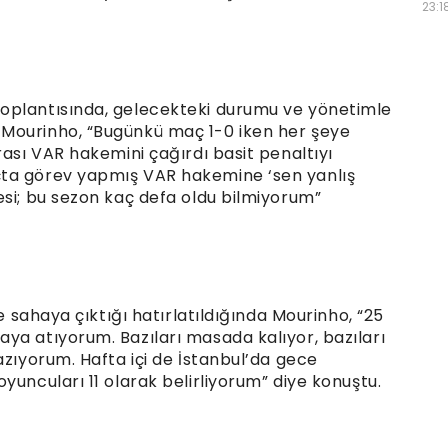
23:1
oplantısında, gelecekteki durumu ve yönetimle
Mourinho, “Bugünkü maç 1-0 iken her şeye
rası VAR hakemini çağırdı basit penaltıyı
çta görev yapmış VAR hakemine ‘sen yanlış
esi; bu sezon kaç defa oldu bilmiyorum”
le sahaya çıktığı hatırlatıldığında Mourinho, “25
ya atıyorum. Bazıları masada kalıyor, bazıları
azıyorum. Hafta içi de İstanbul’da gece
yuncuları 11 olarak belirliyorum” diye konuştu.