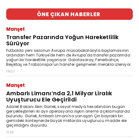
ÖNE ÇIKAN HABERLER
Manşet
Transfer Pazarında Yoğun Hareketlilik
Sürüyor
Futbolda yeni sezonun Avrupa müsabakalarıyla başlamasının
ardından hem Türkiye'de hem de Avrupa'da transfer pazarında
yoğun bir hareketlilik yaşanıyor. Galatasaray, Fenerbahçe,
Beşiktaş ve Trabzonspor'un transfer gelişmeleri merakla izleniyor.
14:07
Manşet
Ambarlı Limanı’nda 2,1 Milyar Liralık
Uyuşturucu Ele Geçirildi
Adalet Bakanı Akın Gürlek, sosyal medya hesabından bugün
gerçekleştirilen iki ayrı operasyona ilişkin önemli açıklamalarda
bulundu. Gürlek, Ambarlı Limanı'na yanaşan Çin bayraklı bir
gemideki konteynerde büyük miktarda uyuşturucu madde ele
geçirildiğini duyurdu.
11:29