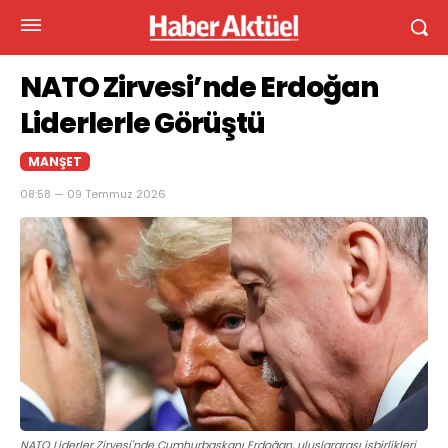
NATO Zirvesi’nde Erdoğan
Liderlerle Görüştü
MANŞET
08:58 — 09 Temmuz 2026
NATO Liderler Zirvesi'nde Cumhurbaşkanı Erdoğan, uluslararası işbirlikleri