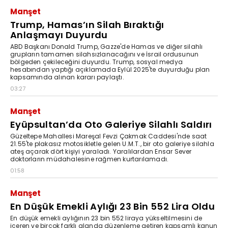
Manşet
Trump, Hamas’ın Silah Bıraktığı
Anlaşmayı Duyurdu
ABD Başkanı Donald Trump, Gazze'de Hamas ve diğer silahlı
grupların tamamen silahsızlanacağını ve İsrail ordusunun
bölgeden çekileceğini duyurdu. Trump, sosyal medya
hesabından yaptığı açıklamada Eylül 2025'te duyurduğu plan
kapsamında alınan kararı paylaştı.
03:27
Manşet
Eyüpsultan’da Oto Galeriye Silahlı Saldırı
Güzeltepe Mahallesi Mareşal Fevzi Çakmak Caddesi'nde saat
21.55'te plakasız motosikletle gelen U.M.T., bir oto galeriye silahla
ateş açarak dört kişiyi yaraladı. Yaralılardan Ensar Sever
doktorların müdahalesine rağmen kurtarılamadı.
01:58
Manşet
En Düşük Emekli Aylığı 23 Bin 552 Lira Oldu
En düşük emekli aylığının 23 bin 552 liraya yükseltilmesini de
içeren ve birçok farklı alanda düzenleme getiren kapsamlı kanun