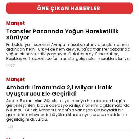
ÖNE ÇIKAN HABERLER
Manşet
Transfer Pazarında Yoğun Hareketlilik
Sürüyor
Futbolda yeni sezonun Avrupa müsabakalarıyla başlamasının
ardından hem Türkiye'de hem de Avrupa'da transfer pazarında
yoğun bir hareketlilik yaşanıyor. Galatasaray, Fenerbahçe,
Beşiktaş ve Trabzonspor'un transfer gelişmeleri merakla izleniyor.
14:07
Manşet
Ambarlı Limanı’nda 2,1 Milyar Liralık
Uyuşturucu Ele Geçirildi
Adalet Bakanı Akın Gürlek, sosyal medya hesabından bugün
gerçekleştirilen iki ayrı operasyona ilişkin önemli açıklamalarda
bulundu. Gürlek, Ambarlı Limanı'na yanaşan Çin bayraklı bir
gemideki konteynerde büyük miktarda uyuşturucu madde ele
geçirildiğini duyurdu.
11:29