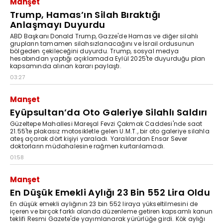
Manşet
Trump, Hamas’ın Silah Bıraktığı
Anlaşmayı Duyurdu
ABD Başkanı Donald Trump, Gazze'de Hamas ve diğer silahlı
grupların tamamen silahsızlanacağını ve İsrail ordusunun
bölgeden çekileceğini duyurdu. Trump, sosyal medya
hesabından yaptığı açıklamada Eylül 2025'te duyurduğu plan
kapsamında alınan kararı paylaştı.
03:27
Manşet
Eyüpsultan’da Oto Galeriye Silahlı Saldırı
Güzeltepe Mahallesi Mareşal Fevzi Çakmak Caddesi'nde saat
21.55'te plakasız motosikletle gelen U.M.T., bir oto galeriye silahla
ateş açarak dört kişiyi yaraladı. Yaralılardan Ensar Sever
doktorların müdahalesine rağmen kurtarılamadı.
01:58
Manşet
En Düşük Emekli Aylığı 23 Bin 552 Lira Oldu
En düşük emekli aylığının 23 bin 552 liraya yükseltilmesini de
içeren ve birçok farklı alanda düzenleme getiren kapsamlı kanun
teklifi Resmi Gazete'de yayımlanarak yürürlüğe girdi. Kök aylığı