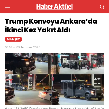
Trump Konvoyu Ankara’da
İkinci Kez Yakıt Aldı
MANŞET
08:59 — 09 Temmuz 2026
Ankara'daki NATO Zirvesi sonrası Trump'ın konvoyu, akaryakıt ikmali için bir