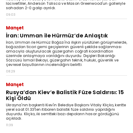
lacivertliler, Anderson Talisca ve Mason Greenwood'un golleriyle
sahadan 2-0 galip ayrıldı.
09:03
Manşet
İran: Umman ile Hürmüz’de Anlaştık
İran, Umman ile Hürmüz Boğazı'na ilişkin yürütülen görüşmelerde,
boğazdan ticari gemi geçişlerinin güvenli şekilde sağlanması
amacıyla oluşturulacak güzergahın coğrafi koordinatları
üzerinde anlaşmaya varıldığını duyurdu. Dışişleri Bakanlığı
Sözcüsü İsmail Bekayi, güzergahın teknik, hukuki, güvenlik ve
çevresel boyutlarının incelendiğini belirtti.
08:29
Manşet
Rusya’dan Kiev’e Balistik Füze Saldırısı: 15
Kişi Öldü
Ukrayna'nın başkenti Kiev'in Belediye Başkanı Vitaliy Kliçko, kentte
yerel saat 01.33'ten itibaren balistik füze saldırısı yapıldığını
duyurdu. Kliçko, iki semtteki bazı depoların hasar gördüğünü
açıkladı.
11:39