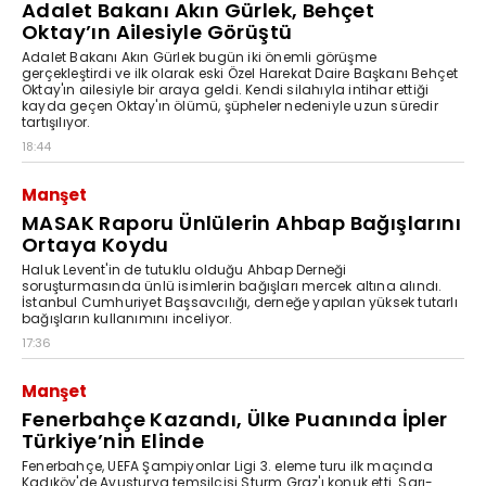
Adalet Bakanı Akın Gürlek, Behçet
Oktay’ın Ailesiyle Görüştü
Adalet Bakanı Akın Gürlek bugün iki önemli görüşme
gerçekleştirdi ve ilk olarak eski Özel Harekat Daire Başkanı Behçet
Oktay'ın ailesiyle bir araya geldi. Kendi silahıyla intihar ettiği
kayda geçen Oktay'ın ölümü, şüpheler nedeniyle uzun süredir
tartışılıyor.
18:44
Manşet
MASAK Raporu Ünlülerin Ahbap Bağışlarını
Ortaya Koydu
Haluk Levent'in de tutuklu olduğu Ahbap Derneği
soruşturmasında ünlü isimlerin bağışları mercek altına alındı.
İstanbul Cumhuriyet Başsavcılığı, derneğe yapılan yüksek tutarlı
bağışların kullanımını inceliyor.
17:36
Manşet
Fenerbahçe Kazandı, Ülke Puanında İpler
Türkiye’nin Elinde
Fenerbahçe, UEFA Şampiyonlar Ligi 3. eleme turu ilk maçında
Kadıköy'de Avusturya temsilcisi Sturm Graz'ı konuk etti. Sarı-