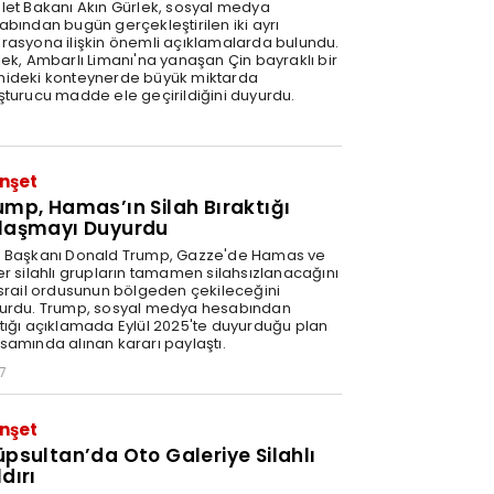
let Bakanı Akın Gürlek, sosyal medya
abından bugün gerçekleştirilen iki ayrı
rasyona ilişkin önemli açıklamalarda bulundu.
lek, Ambarlı Limanı'na yanaşan Çin bayraklı bir
ideki konteynerde büyük miktarda
şturucu madde ele geçirildiğini duyurdu.
nşet
ump, Hamas’ın Silah Bıraktığı
laşmayı Duyurdu
 Başkanı Donald Trump, Gazze'de Hamas ve
er silahlı grupların tamamen silahsızlanacağını
İsrail ordusunun bölgeden çekileceğini
urdu. Trump, sosyal medya hesabından
tığı açıklamada Eylül 2025'te duyurduğu plan
samında alınan kararı paylaştı.
7
nşet
üpsultan’da Oto Galeriye Silahlı
dırı