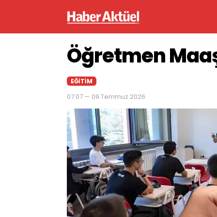
Öğretmen Maaşl
EĞITIM
07:07 — 09 Temmuz 2026