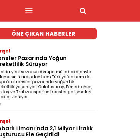
ÖNE ÇIKAN HABERLER
nşet
ansfer Pazarında Yoğun
reketlilik Sürüyor
bolda yeni sezonun Avrupa müsabakalarıyla
lamasının ardından hem Türkiye'de hem de
upa'da transfer pazarında yoğun bir
eketlilik yaşanıyor. Galatasaray, Fenerbahçe,
iktaş ve Trabzonspor'un transfer gelişmeleri
akla izleniyor.
7
nşet
barlı Limanı’nda 2,1 Milyar Liralık
uşturucu Ele Geçirildi