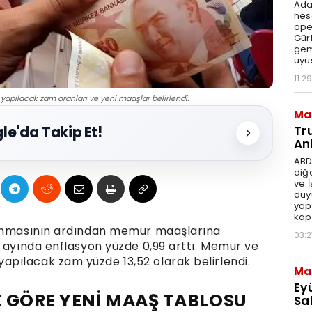
Ada
hes
ope
Gür
gem
uyu
11:29
yapılacak zam oranları ve yeni maaşlar belirlendi.
Ma
Tr
le'da Takip Et!
An
ABD
diğ
ve 
duy
yap
kap
lanmasının ardından memur maaşlarına
03:2
n ayında enflasyon yüzde 0,99 arttı. Memur ve
pılacak zam yüzde 13,52 olarak belirlendi.
Ma
Ey
 GÖRE YENİ MAAŞ TABLOSU
Sal