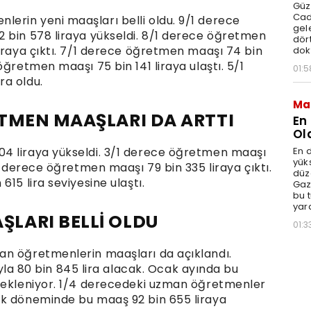
Güz
Cad
erin yeni maaşları belli oldu. 9/1 derece
gele
 bin 578 liraya yükseldi. 8/1 derece öğretmen
dört
liraya çıktı. 7/1 derece öğretmen maaşı 74 bin
dok
öğretmen maaşı 75 bin 141 liraya ulaştı. 5/1
01:5
ra oldu.
Ma
TMEN MAAŞLARI DA ARTTI
En
Ol
En d
4 liraya yükseldi. 3/1 derece öğretmen maaşı
yüks
1 derece öğretmen maaşı 79 bin 335 liraya çıktı.
düz
15 lira seviyesine ulaştı.
Gaz
bu 
yar
LARI BELLİ OLDU
01:3
an öğretmenlerin maaşları da açıklandı.
80 bin 845 lira alacak. Ocak ayında bu
 bekleniyor. 1/4 derecedeki uzman öğretmenler
ak döneminde bu maaş 92 bin 655 liraya