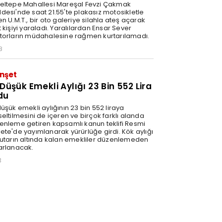
eltepe Mahallesi Mareşal Fevzi Çakmak
desi'nde saat 21.55'te plakasız motosikletle
n U.M.T., bir oto galeriye silahla ateş açarak
 kişiyi yaraladı. Yaralılardan Ensar Sever
torların müdahalesine rağmen kurtarılamadı.
8
nşet
 Düşük Emekli Aylığı 23 Bin 552 Lira
du
üşük emekli aylığının 23 bin 552 liraya
eltilmesini de içeren ve birçok farklı alanda
enleme getiren kapsamlı kanun teklifi Resmi
ete'de yayımlanarak yürürlüğe girdi. Kök aylığı
tutarın altında kalan emekliler düzenlemeden
arlanacak.
3