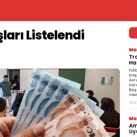
arı Listelendi
Ma
Tr
Ha
Fut
baş
Avr
har
Beş
mer
14:0
Ma
Am
Uy