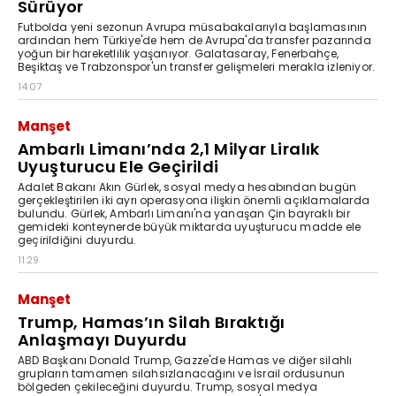
Sürüyor
Futbolda yeni sezonun Avrupa müsabakalarıyla başlamasının
ardından hem Türkiye'de hem de Avrupa'da transfer pazarında
yoğun bir hareketlilik yaşanıyor. Galatasaray, Fenerbahçe,
Beşiktaş ve Trabzonspor'un transfer gelişmeleri merakla izleniyor.
14:07
Manşet
Ambarlı Limanı’nda 2,1 Milyar Liralık
Uyuşturucu Ele Geçirildi
Adalet Bakanı Akın Gürlek, sosyal medya hesabından bugün
gerçekleştirilen iki ayrı operasyona ilişkin önemli açıklamalarda
bulundu. Gürlek, Ambarlı Limanı'na yanaşan Çin bayraklı bir
gemideki konteynerde büyük miktarda uyuşturucu madde ele
geçirildiğini duyurdu.
11:29
Manşet
Trump, Hamas’ın Silah Bıraktığı
Anlaşmayı Duyurdu
ABD Başkanı Donald Trump, Gazze'de Hamas ve diğer silahlı
grupların tamamen silahsızlanacağını ve İsrail ordusunun
bölgeden çekileceğini duyurdu. Trump, sosyal medya