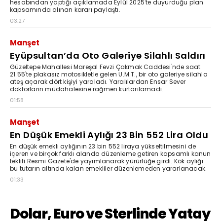
hesabından yaptığı açıklamada Eylül 2025'te duyurduğu plan
kapsamında alınan kararı paylaştı.
03:27
Manşet
Eyüpsultan’da Oto Galeriye Silahlı Saldırı
Güzeltepe Mahallesi Mareşal Fevzi Çakmak Caddesi'nde saat
21.55'te plakasız motosikletle gelen U.M.T., bir oto galeriye silahla
ateş açarak dört kişiyi yaraladı. Yaralılardan Ensar Sever
doktorların müdahalesine rağmen kurtarılamadı.
01:58
Manşet
En Düşük Emekli Aylığı 23 Bin 552 Lira Oldu
En düşük emekli aylığının 23 bin 552 liraya yükseltilmesini de
içeren ve birçok farklı alanda düzenleme getiren kapsamlı kanun
teklifi Resmi Gazete'de yayımlanarak yürürlüğe girdi. Kök aylığı
bu tutarın altında kalan emekliler düzenlemeden yararlanacak.
01:33