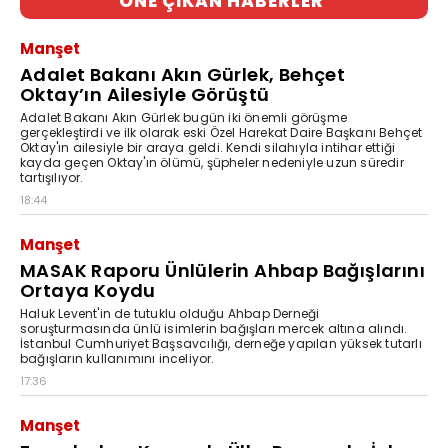
ÖNE ÇIKAN HABERLER
Manşet
Adalet Bakanı Akın Gürlek, Behçet
Oktay’ın Ailesiyle Görüştü
Adalet Bakanı Akın Gürlek bugün iki önemli görüşme
gerçekleştirdi ve ilk olarak eski Özel Harekat Daire Başkanı Behçet
Oktay'ın ailesiyle bir araya geldi. Kendi silahıyla intihar ettiği
kayda geçen Oktay'ın ölümü, şüpheler nedeniyle uzun süredir
tartışılıyor.
18:44
Manşet
MASAK Raporu Ünlülerin Ahbap Bağışlarını
Ortaya Koydu
Haluk Levent'in de tutuklu olduğu Ahbap Derneği
soruşturmasında ünlü isimlerin bağışları mercek altına alındı.
İstanbul Cumhuriyet Başsavcılığı, derneğe yapılan yüksek tutarlı
bağışların kullanımını inceliyor.
17:36
Manşet