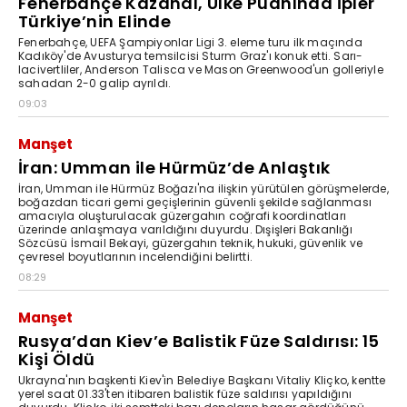
Fenerbahçe Kazandı, Ülke Puanında İpler
Türkiye’nin Elinde
Fenerbahçe, UEFA Şampiyonlar Ligi 3. eleme turu ilk maçında
Kadıköy'de Avusturya temsilcisi Sturm Graz'ı konuk etti. Sarı-
lacivertliler, Anderson Talisca ve Mason Greenwood'un golleriyle
sahadan 2-0 galip ayrıldı.
09:03
Manşet
İran: Umman ile Hürmüz’de Anlaştık
İran, Umman ile Hürmüz Boğazı'na ilişkin yürütülen görüşmelerde,
boğazdan ticari gemi geçişlerinin güvenli şekilde sağlanması
amacıyla oluşturulacak güzergahın coğrafi koordinatları
üzerinde anlaşmaya varıldığını duyurdu. Dışişleri Bakanlığı
Sözcüsü İsmail Bekayi, güzergahın teknik, hukuki, güvenlik ve
çevresel boyutlarının incelendiğini belirtti.
08:29
Manşet
Rusya’dan Kiev’e Balistik Füze Saldırısı: 15
Kişi Öldü
Ukrayna'nın başkenti Kiev'in Belediye Başkanı Vitaliy Kliçko, kentte
yerel saat 01.33'ten itibaren balistik füze saldırısı yapıldığını