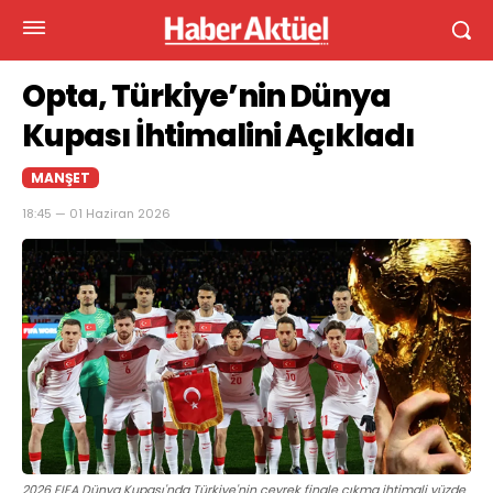
Opta, Türkiye’nin Dünya
Kupası İhtimalini Açıkladı
MANŞET
18:45 — 01 Haziran 2026
2026 FIFA Dünya Kupası'nda Türkiye'nin çeyrek finale çıkma ihtimali yüzde