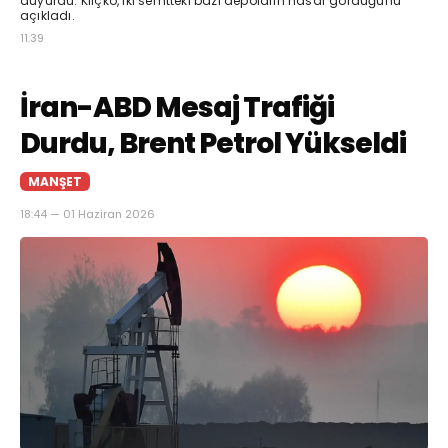
duyurdu. Kliçko, iki semtteki bazı depoların hasar gördüğünü
açıkladı.
11:39