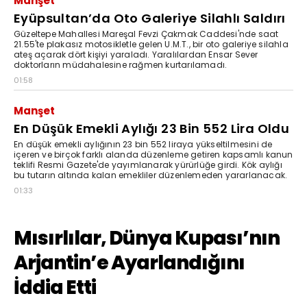
Manşet
Eyüpsultan’da Oto Galeriye Silahlı Saldırı
Güzeltepe Mahallesi Mareşal Fevzi Çakmak Caddesi'nde saat
21.55'te plakasız motosikletle gelen U.M.T., bir oto galeriye silahla
ateş açarak dört kişiyi yaraladı. Yaralılardan Ensar Sever
doktorların müdahalesine rağmen kurtarılamadı.
01:58
Manşet
En Düşük Emekli Aylığı 23 Bin 552 Lira Oldu
En düşük emekli aylığının 23 bin 552 liraya yükseltilmesini de
içeren ve birçok farklı alanda düzenleme getiren kapsamlı kanun
teklifi Resmi Gazete'de yayımlanarak yürürlüğe girdi. Kök aylığı
bu tutarın altında kalan emekliler düzenlemeden yararlanacak.
01:33