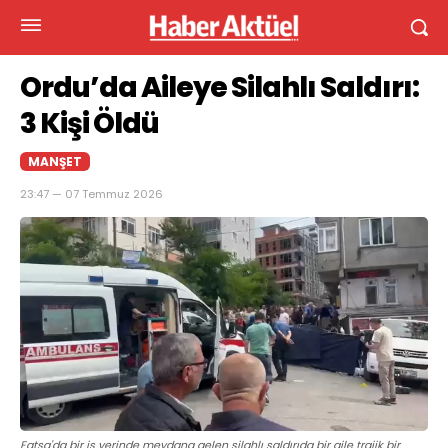
Ordu’da Aileye Silahlı Saldırı:
3 Kişi Öldü
MANŞET
23:47 — 07 Temmuz 2026
Fatsa'da bir iş yerinde meydana gelen silahlı saldırıda bir aile trajik bir