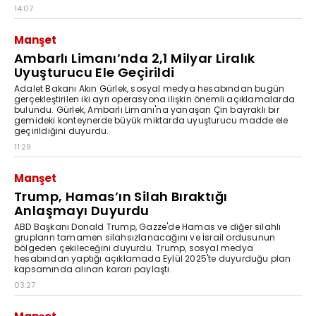
14:07
Manşet
Ambarlı Limanı’nda 2,1 Milyar Liralık
Uyuşturucu Ele Geçirildi
Adalet Bakanı Akın Gürlek, sosyal medya hesabından bugün
gerçekleştirilen iki ayrı operasyona ilişkin önemli açıklamalarda
bulundu. Gürlek, Ambarlı Limanı'na yanaşan Çin bayraklı bir
gemideki konteynerde büyük miktarda uyuşturucu madde ele
geçirildiğini duyurdu.
11:29
Manşet
Trump, Hamas’ın Silah Bıraktığı
Anlaşmayı Duyurdu
ABD Başkanı Donald Trump, Gazze'de Hamas ve diğer silahlı
grupların tamamen silahsızlanacağını ve İsrail ordusunun
bölgeden çekileceğini duyurdu. Trump, sosyal medya
hesabından yaptığı açıklamada Eylül 2025'te duyurduğu plan
kapsamında alınan kararı paylaştı.
03:27