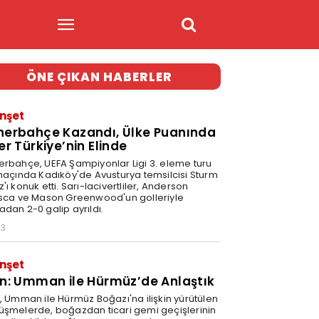
ÖNE ÇIKAN HABERLER
nşet
nerbahçe Kazandı, Ülke Puanında
er Türkiye’nin Elinde
erbahçe, UEFA Şampiyonlar Ligi 3. eleme turu
 maçında Kadıköy'de Avusturya temsilcisi Sturm
'ı konuk etti. Sarı-lacivertliler, Anderson
isca ve Mason Greenwood'un golleriyle
adan 2-0 galip ayrıldı.
03
nşet
an: Umman ile Hürmüz’de Anlaştık
n, Umman ile Hürmüz Boğazı'na ilişkin yürütülen
üşmelerde, boğazdan ticari gemi geçişlerinin