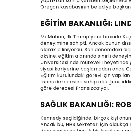
yaptıktan sonra yeniden seçilemedi v
Oregon kasabasının belediye başkanı
EĞİTİM BAKANLIĞI: L
McMahon, ilk Trump yönetiminde Küçü
deneyimine sahipti. Ancak bunun dışı
olarak biliniyordu. Son dönemdeki d
aksine, eğitim alanında sınırlı deney
Üniversitesi’nde mütevelli heyetinde
siyasi kariyerine başlamadan önce Con
Eğitim kurulundaki görevi için yapıl
lisans derecesine sahip olduğunu idd
göre derecesi Fransızca’ydı.
SAĞLIK BAKANLIĞI: ROB
Kennedy seçildiğinde, birçok kişi onun
Ancak bu, HHS sekreteri için oldukça
deneyimi veya büyük bir kuruluşu yöne