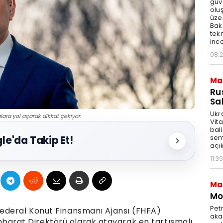
güv
olu
üze
Bak
tekn
ince
08:
Ma
Ru
Sal
Ukr
lara yol açarak dikkat çekiyor.
Vita
bali
sem
le'da Takip Et!
açık
11:39
Ma
Mot
Pet
ederal Konut Finansmanı Ajansı (FHFA)
akar
stihbarat Direktörü olarak atayarak en tartışmalı