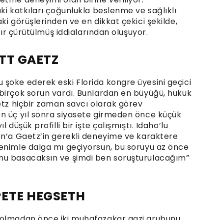
ki katkıları çoğunlukla beslenme ve sağlıklı
ki görüşlerinden ve en dikkat çekici şekilde,
dır çürütülmüş iddialarından oluşuyor.
TT GAETZ
şoke ederek eski Florida kongre üyesini geçici
birçok sorun vardı. Bunlardan en büyüğü, hukuk
etz hiçbir zaman savcı olarak görev
n üç yıl sonra siyasete girmeden önce küçük
 düşük profilli bir işte çalışmıştı. Idaho’lu
on’a Gaetz’in gerekli deneyime ve karaktere
enimle dalga mı geçiyorsun, bu soruyu az önce
nu basacaksın ve şimdi ben soruşturulacağım”
PETE HEGSETH
 olmadan önce iki muhafazakar gazi grubunu