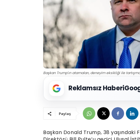
Başkan Trump'ın atamaları, deneyim eksikliği ile tartışma
Reklamsız Haberi
Goog
Paylaş
Başkan Donald Trump, 38 yaşındaki F
Direktörü Bill Pulte’u geçici Ulusal İ