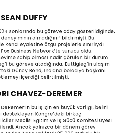
 SEAN DUFFY
2024 sonlarında bu göreve aday gösterildiğinde,
a deneyiminin olmadığını” bildirmişti. Bu
e kendi eyaletine özgü projelerle sınırlıydı.
 Fox Business Network’te sunucu oldu.
deneyime sahip olması nadir görülen bir durum
eg’i bu göreve atadığında, Buttigieg’in ulaşım
kteki Güney Bend, Indiana belediye başkanı
lemeyi içerdiği belirtilmişti.
ORI CHAVEZ-DEREMER
Remer’in bu iş için en büyük varlığı, belirli
tı destekleyen Kongre’deki birkaç
lciler Meclisi Eğitim ve İş Gücü Komitesi üyesi
ilgilendi. Ancak yalnızca bir dönem görev