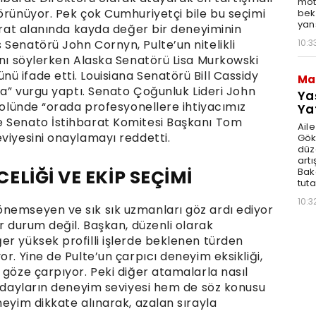
moto
örünüyor. Pek çok Cumhuriyetçi bile bu seçimi
bek
yan
barat alanında kayda değer bir deneyiminin
10:3
Senatörü John Cornyn, Pulte’un nitelikli
ını söylerken Alaska Senatörü Lisa Murkowski
 ifade etti. Louisiana Senatörü Bill Cassidy
Ma
una” vurgu yaptı. Senato Çoğunluk Lideri John
Ya
 rolünde “orada profesyonellere ihtiyacımız
Ya
e Senato İstihbarat Komitesi Başkanı Tom
Ail
viyesini onaylamayı reddetti.
Gök
düz
artı
Bak
LİĞİ VE EKİP SEÇİMİ
tut
10:3
önemseyen ve sık sık uzmanları göz ardı ediyor
ir durum değil. Başkan, düzenli olarak
er yüksek profilli işlerde beklenen türden
r. Yine de Pulte’un çarpıcı deneyim eksikliği,
 göze çarpıyor. Peki diğer atamalarla nasıl
 adayların deneyim seviyesi hem de söz konusu
neyim dikkate alınarak, azalan sırayla