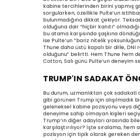
kabine tercihlerinden birini yapmış g
sorgularken, özellikle Pulte’un istih
bulunmadığına dikkat çekiyor. Teksas 
olduğuna dair “hiçbir kanıtı” olmadığ
bu atama karşısında şaşkına döndüğünü
ise Pulte’un “bariz nitelik yoksunluğ
Thune daha üstü kapalı bir dille, DNI
olduğunu” belirtti. Hem Thune hem d
Cotton, Salı günü Pulte’un deneyim se
TRUMP'IN SADAKAT ÖNCE
Bu durum, uzmanlıktan çok sadakati 
gibi görünen Trump için alışılmadık b
geleneksel kabine pozisyonu veya diğ
deneyime sahip olmayan kişileri seçiyo
Trump’ın diğer adayları arasında bile
karşılaştırılıyor? İşte sıralama, hem
pozisyon için tipik olarak gereken de