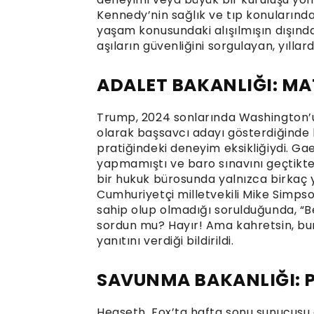
Kennedy’nin sağlık ve tıp konularında
yaşam konusundaki alışılmışın dışında
aşıların güvenliğini sorgulayan, yıllar
ADALET BAKANLIĞI: MA
Trump, 2024 sonlarında Washington’u 
olarak başsavcı adayı gösterdiğinde 
pratiğindeki deneyim eksikliğiydi. Ga
yapmamıştı ve baro sınavını geçtikte
bir hukuk bürosunda yalnızca birkaç yıl
Cumhuriyetçi milletvekili Mike Simps
sahip olup olmadığı sorulduğunda, “B
sordun mu? Hayır! Ama kahretsin, bu
yanıtını verdiği bildirildi.
SAVUNMA BAKANLIĞI: 
Hegseth, Fox’ta hafta sonu sunucusu