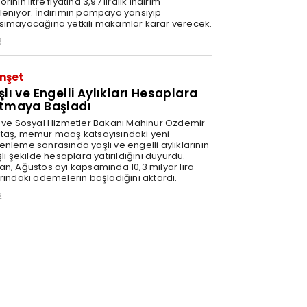
rinin litre fiyatına 3,97 liralık indirim
leniyor. İndirimin pompaya yansıyıp
sımayacağına yetkili makamlar karar verecek.
3
nşet
şlı ve Engelli Aylıkları Hesaplara
tmaya Başladı
e ve Sosyal Hizmetler Bakanı Mahinur Özdemir
taş, memur maaş katsayısındaki yeni
enleme sonrasında yaşlı ve engelli aylıklarının
şlı şekilde hesaplara yatırıldığını duyurdu.
an, Ağustos ayı kapsamında 10,3 milyar lira
arındaki ödemelerin başladığını aktardı.
2