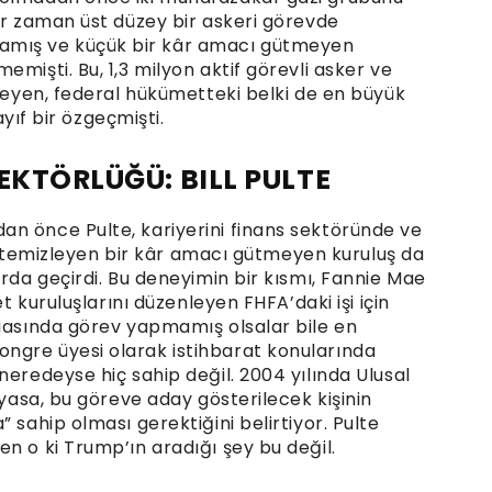
ir zaman üst düzey bir askeri görevde
mış ve küçük bir kâr amacı gütmeyen
mişti. Bu, 1,3 milyon aktif görevli asker ve
tleyen, federal hükümetteki belki de en büyük
ayıf bir özgeçmişti.
EKTÖRLÜĞÜ: BILL PULTE
n önce Pulte, kariyerini finans sektöründe ve
eri temizleyen bir kâr amacı gütmeyen kuruluş da
arda geçirdi. Bu deneyimin bir kısmı, Fannie Mae
et kuruluşlarını düzenleyen FHFA’daki işi için
miasında görev yapmamış olsalar bile en
ngre üyesi olarak istihbarat konularında
neredeyse hiç sahip değil. 2004 yılında Ulusal
 yasa, bu göreve aday gösterilecek kişinin
 sahip olması gerektiğini belirtiyor. Pulte
n o ki Trump’ın aradığı şey bu değil.