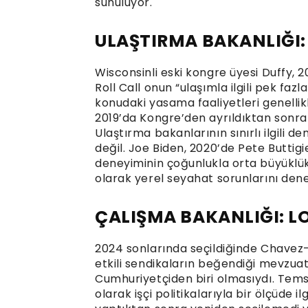
sunuluyor.
ULAŞTIRMA BAKANLIĞI:
Wisconsinli eski kongre üyesi Duffy, 
Roll Call onun “ulaşımla ilgili pek fazl
konudaki yasama faaliyetleri genellikl
2019’da Kongre’den ayrıldıktan sonra
Ulaştırma bakanlarının sınırlı ilgili 
değil. Joe Biden, 2020’de Pete Buttigi
deneyiminin çoğunlukla orta büyüklü
olarak yerel seyahat sorunlarını denet
ÇALIŞMA BAKANLIĞI: L
2024 sonlarında seçildiğinde Chavez-De
etkili sendikaların beğendiği mevzua
Cumhuriyetçiden biri olmasıydı. Temsi
olarak işçi politikalarıyla bir ölçüde 