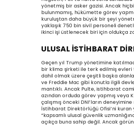
yönetmiş bir asker gazisi. Ancak hiçb
bulunmamış, hükümette görev yapma
kuruluştan daha büyük bir şeyi yönetme
yaklaşık 750 bin sivil personeli dene
ikinci işi üstlenecek biri için oldukça z
ULUSAL İSTİHBARAT DİR
Geçen yıl Trump yönetimine katılmada
bir klima şirketi ile terk edilmiş evl
dahil olmak üzere çeşitli başka alanl
ve Freddie Mac gibi konutla ilgili devl
mantıklı. Ancak Pulte, istihbarat ca
azından orduda görev yapmış veya Ko
çalışmış önceki DNI’ların deneyimine 
İstihbarat Direktörlüğü Ofisi’ni kuran
“kapsamlı ulusal güvenlik uzmanlığına”
açıkça buna sahip değil. Ancak görüne