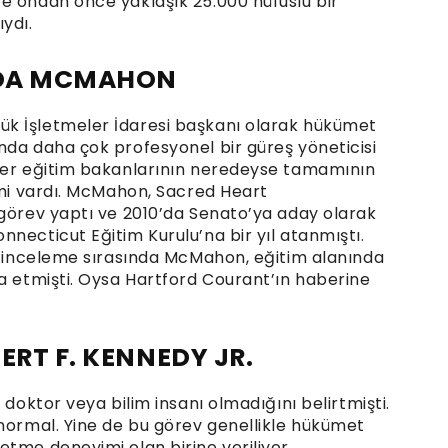
e ondan önce yaklaşık 25.000 nüfuslu bir
ydı.
INDA MCMAHON
k İşletmeler İdaresi başkanı olarak hükümet
nda daha çok profesyonel bir güreş yöneticisi
iğer eğitim bakanlarının neredeyse tamamının
imi vardı. McMahon, Sacred Heart
 görev yaptı ve 2010’da Senato’ya aday olarak
necticut Eğitim Kurulu’na bir yıl atanmıştı.
an inceleme sırasında McMahon, eğitim alanında
ia etmişti. Oysa Hartford Courant’ın haberine
ERT F. KENNEDY JR.
 doktor veya bilim insanı olmadığını belirtmişti.
 normal. Yine de bu görev genellikle hükümet
tme deneyimi olan birine veriliyor.