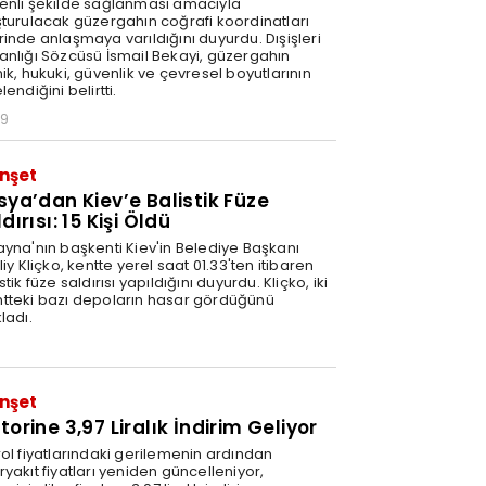
enli şekilde sağlanması amacıyla
şturulacak güzergahın coğrafi koordinatları
rinde anlaşmaya varıldığını duyurdu. Dışişleri
anlığı Sözcüsü İsmail Bekayi, güzergahın
ik, hukuki, güvenlik ve çevresel boyutlarının
lendiğini belirtti.
29
nşet
sya’dan Kiev’e Balistik Füze
dırısı: 15 Kişi Öldü
ayna'nın başkenti Kiev'in Belediye Başkanı
liy Kliçko, kentte yerel saat 01.33'ten itibaren
stik füze saldırısı yapıldığını duyurdu. Kliçko, iki
tteki bazı depoların hasar gördüğünü
ladı.
nşet
orine 3,97 Liralık İndirim Geliyor
rol fiyatlarındaki gerilemenin ardından
yakıt fiyatları yeniden güncelleniyor,