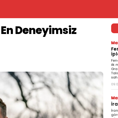
n En Deneyimsiz
Ma
Fe
İpl
Fen
ilk
Graz
Tal
sah
09:
Ma
İr
İra
gör