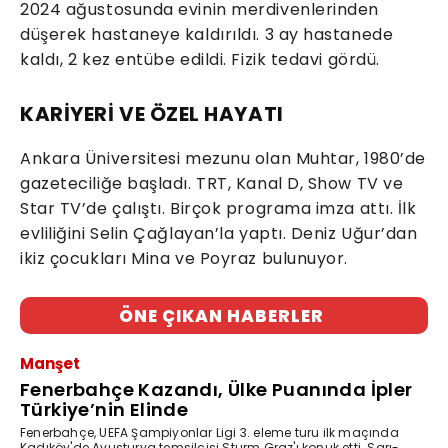
2024 ağustosunda evinin merdivenlerinden
düşerek hastaneye kaldırıldı. 3 ay hastanede
kaldı, 2 kez entübe edildi. Fizik tedavi gördü.
KARİYERİ VE ÖZEL HAYATI
Ankara Üniversitesi mezunu olan Muhtar, 1980’de
gazeteciliğe başladı. TRT, Kanal D, Show TV ve
Star TV’de çalıştı. Birçok programa imza attı. İlk
evliliğini Selin Çağlayan’la yaptı. Deniz Uğur’dan
ikiz çocukları Mina ve Poyraz bulunuyor.
ÖNE ÇIKAN HABERLER
Manşet
Fenerbahçe Kazandı, Ülke Puanında İpler
Türkiye’nin Elinde
Fenerbahçe, UEFA Şampiyonlar Ligi 3. eleme turu ilk maçında
Kadıköy'de Avusturya temsilcisi Sturm Graz'ı konuk etti. Sarı-