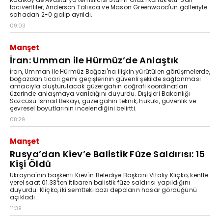
lacivertliler, Anderson Talisca ve Mason Greenwood'un golleriyle
sahadan 2-0 galip ayrıldı.
09:03
Manşet
İran: Umman ile Hürmüz’de Anlaştık
İran, Umman ile Hürmüz Boğazı'na ilişkin yürütülen görüşmelerde,
boğazdan ticari gemi geçişlerinin güvenli şekilde sağlanması
amacıyla oluşturulacak güzergahın coğrafi koordinatları
üzerinde anlaşmaya varıldığını duyurdu. Dışişleri Bakanlığı
Sözcüsü İsmail Bekayi, güzergahın teknik, hukuki, güvenlik ve
çevresel boyutlarının incelendiğini belirtti.
08:29
Manşet
Rusya’dan Kiev’e Balistik Füze Saldırısı: 15
Kişi Öldü
Ukrayna'nın başkenti Kiev'in Belediye Başkanı Vitaliy Kliçko, kentte
yerel saat 01.33'ten itibaren balistik füze saldırısı yapıldığını
duyurdu. Kliçko, iki semtteki bazı depoların hasar gördüğünü
açıkladı.
11:39