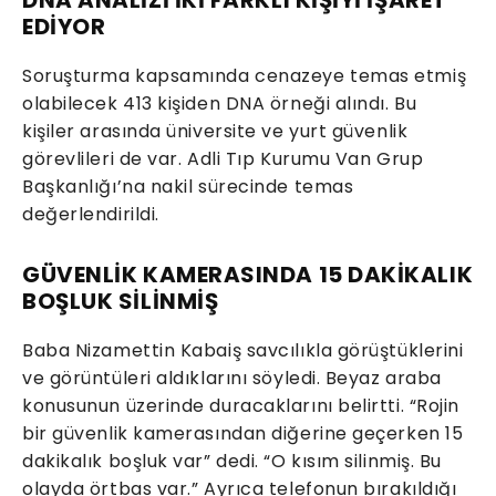
DNA ANALİZİ İKİ FARKLI KİŞİYİ İŞARET
EDİYOR
Soruşturma kapsamında cenazeye temas etmiş
olabilecek 413 kişiden DNA örneği alındı. Bu
kişiler arasında üniversite ve yurt güvenlik
görevlileri de var. Adli Tıp Kurumu Van Grup
Başkanlığı’na nakil sürecinde temas
değerlendirildi.
GÜVENLİK KAMERASINDA 15 DAKİKALIK
BOŞLUK SİLİNMİŞ
Baba Nizamettin Kabaiş savcılıkla görüştüklerini
ve görüntüleri aldıklarını söyledi. Beyaz araba
konusunun üzerinde duracaklarını belirtti. “Rojin
bir güvenlik kamerasından diğerine geçerken 15
dakikalık boşluk var” dedi. “O kısım silinmiş. Bu
olayda örtbas var.” Ayrıca telefonun bırakıldığı