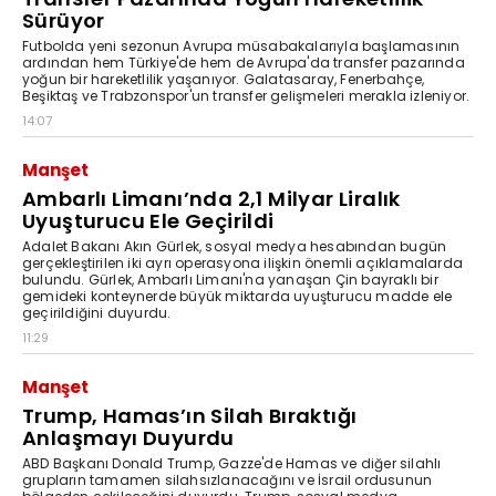
Sürüyor
Futbolda yeni sezonun Avrupa müsabakalarıyla başlamasının
ardından hem Türkiye'de hem de Avrupa'da transfer pazarında
yoğun bir hareketlilik yaşanıyor. Galatasaray, Fenerbahçe,
Beşiktaş ve Trabzonspor'un transfer gelişmeleri merakla izleniyor.
14:07
Manşet
Ambarlı Limanı’nda 2,1 Milyar Liralık
Uyuşturucu Ele Geçirildi
Adalet Bakanı Akın Gürlek, sosyal medya hesabından bugün
gerçekleştirilen iki ayrı operasyona ilişkin önemli açıklamalarda
bulundu. Gürlek, Ambarlı Limanı'na yanaşan Çin bayraklı bir
gemideki konteynerde büyük miktarda uyuşturucu madde ele
geçirildiğini duyurdu.
11:29
Manşet
Trump, Hamas’ın Silah Bıraktığı
Anlaşmayı Duyurdu
ABD Başkanı Donald Trump, Gazze'de Hamas ve diğer silahlı
grupların tamamen silahsızlanacağını ve İsrail ordusunun