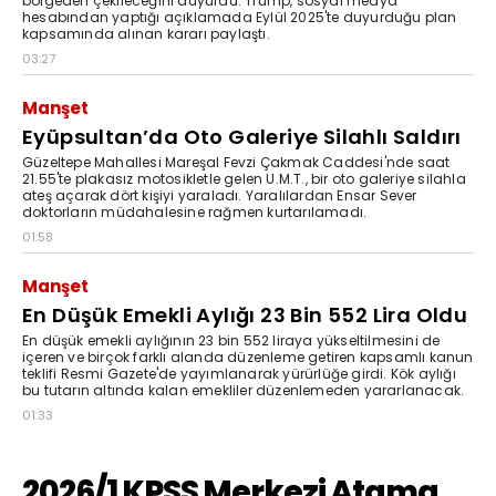
bölgeden çekileceğini duyurdu. Trump, sosyal medya
hesabından yaptığı açıklamada Eylül 2025'te duyurduğu plan
kapsamında alınan kararı paylaştı.
03:27
Manşet
Eyüpsultan’da Oto Galeriye Silahlı Saldırı
Güzeltepe Mahallesi Mareşal Fevzi Çakmak Caddesi'nde saat
21.55'te plakasız motosikletle gelen U.M.T., bir oto galeriye silahla
ateş açarak dört kişiyi yaraladı. Yaralılardan Ensar Sever
doktorların müdahalesine rağmen kurtarılamadı.
01:58
Manşet
En Düşük Emekli Aylığı 23 Bin 552 Lira Oldu
En düşük emekli aylığının 23 bin 552 liraya yükseltilmesini de
içeren ve birçok farklı alanda düzenleme getiren kapsamlı kanun
teklifi Resmi Gazete'de yayımlanarak yürürlüğe girdi. Kök aylığı
bu tutarın altında kalan emekliler düzenlemeden yararlanacak.
01:33