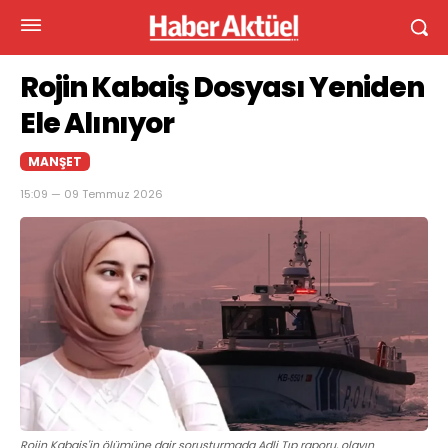
Rojin Kabaiş Dosyası Yeniden
Ele Alınıyor
MANŞET
15:09 — 09 Temmuz 2026
Rojin Kabaiş'in ölümüne dair soruşturmada Adli Tıp raporu, olayın