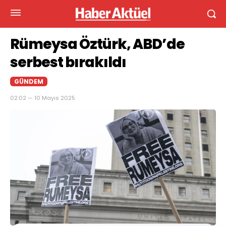
Rümeysa Öztürk, ABD’de
serbest bırakıldı
GÜNDEM
02:02 — 10 Mayıs 2025