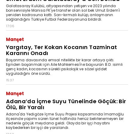
Galatasaray Kulübü, altyapısından yetişen ve 2023 yılında
bonservisiyle Manisa FK'ye transfer olan sol bek Umut Erdem'i
yeniden kadrosuna kattı. Sarı-kırmızılı kulüp, anlaşmanın
sağlandığını Türkiye Futbol Federasyonuna bildirdi.
17:06
Manşet
Yargıtay, Ter Kokan Kocanın Tazminat
Kararını Onadı
Boşanma davasında emsal nitelikte bir karar ortaya çıktı.
Eşinden boşanmak için Aile Mahkemesi'ne başvuran B.D. isimli
genç kadın, kocasının sürekli psikolojik ve sözel şiddet
uyguladığını öne sürdü.
15:37
Manşet
Adana’da İçme Suyu Tünelinde Göçük: Bir
Ölü, Bir Yaralı
Adana'da Yedigöze İçme Suyu Projesi kapsamında İmamoğlu
ilçesinde yapımı süren tünel hattında henüz belirlenemeyen bir
nedenle göçük meydana geldi. Olayda bir işçi hayatını
kaybederken bir işçi de yaralandı.