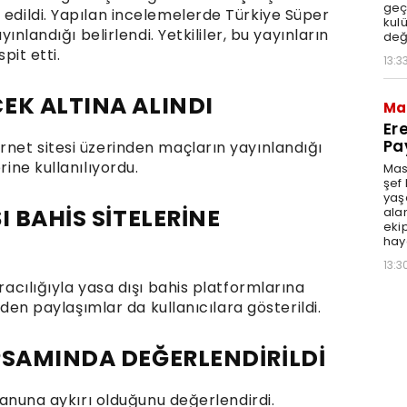
geçi
 edildi. Yapılan incelemelerde Türkiye Süper
kulü
yınlandığı belirlendi. Yetkililer, bu yayınların
deği
spit etti.
13:3
EK ALTINA ALINDI
Ma
Er
Pa
rnet sitesi üzerinden maçların yayınlandığı
rine kullanılıyordu.
Mas
şef 
yaş
I BAHİS SİTELERİNE
alam
ekip
haya
13:3
aracılığıyla yasa dışı bahis platformlarına
 eden paylaşımlar da kullanıcılara gösterildi.
PSAMINDA DEĞERLENDİRİLDİ
ı kanuna aykırı olduğunu değerlendirdi.