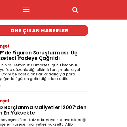
ÖNE ÇIKAN HABERLER
nşet
P’de Figüran Soruşturması: Üç
zeteci İfadeye Çağrıldı
'nin 25 Temmuz Cumartesi günü İstanbul
yer'de düzenlediği etkinlik tartışmalara yol
. Etkinliğe cast ajansları aracılığıyla para
ılığında figüran getirildiği iddia edildi.
2
nşet
D Borçlanma Maliyetleri 2007’den
ri En Yüksekte
 savaşının Fed'i faiz artırmaya zorlayabileceği
şeleri küresel maliyetleri yükseltti. ABD