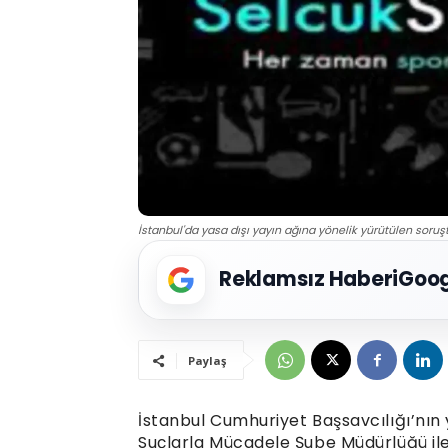
İstanbul'da yasa dışı yayın ağına yönelik yürütülen soruş
Reklamsız Haberi
Goog
Paylaş
İstanbul Cumhuriyet Başsavcılığı’nı
Suçlarla Mücadele Şube Müdürlüğü ile