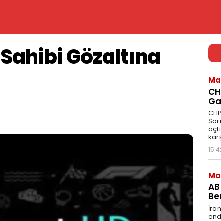
Sahibi Gözaltına
Ma
CH
Ga
CHP
Sarı
açtı
karş
15:4
Ma
AB
Be
İran
endi