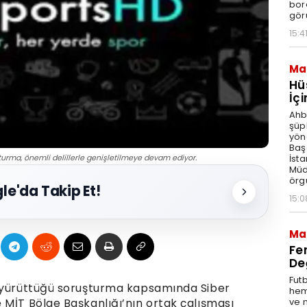
bor
gör
15:4
Ma
Hü
İç
Ahb
şüph
yön
Baş
İst
turma, önemli delillerle genişletilmeye devam ediyor.
Müd
örg
le'da Takip Et!
15:0
Ma
Fe
De
Futb
n yürüttüğü soruşturma kapsamında Siber
hem
ve 
 MİT Bölge Başkanlığı’nın ortak çalışması