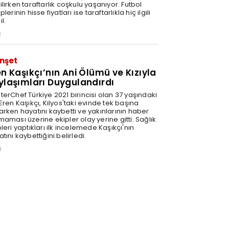
lirken taraftarlık coşkulu yaşanıyor. Futbol
plerinin hisse fiyatları ise taraftarlıkla hiç ilgili
l.
3
nşet
en Kaşıkçı’nın Ani Ölümü ve Kızıyla
ylaşımları Duygulandırdı
terChef Türkiye 2021 birincisi olan 37 yaşındaki
Eren Kaşıkçı, Kilyos'taki evinde tek başına
arken hayatını kaybetti ve yakınlarının haber
aması üzerine ekipler olay yerine gitti. Sağlık
leri yaptıkları ilk incelemede Kaşıkçı'nın
tını kaybettiğini belirledi.
0