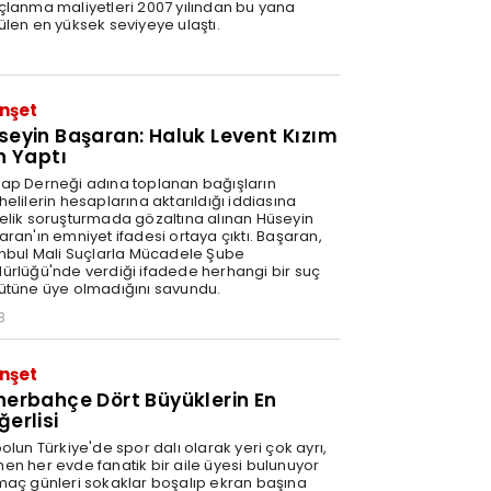
çlanma maliyetleri 2007 yılından bu yana
ülen en yüksek seviyeye ulaştı.
1
nşet
seyin Başaran: Haluk Levent Kızım
in Yaptı
ap Derneği adına toplanan bağışların
elilerin hesaplarına aktarıldığı iddiasına
elik soruşturmada gözaltına alınan Hüseyin
aran'ın emniyet ifadesi ortaya çıktı. Başaran,
anbul Mali Suçlarla Mücadele Şube
ürlüğü'nde verdiği ifadede herhangi bir suç
ütüne üye olmadığını savundu.
8
nşet
nerbahçe Dört Büyüklerin En
ğerlisi
olun Türkiye'de spor dalı olarak yeri çok ayrı,
en her evde fanatik bir aile üyesi bulunuyor
maç günleri sokaklar boşalıp ekran başına