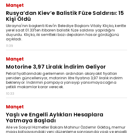
Manşet
Rusya’dan Kiev’e Balistik Füze Saldırısı: 15
Kişi Öldü
Ukrayna'nın başkenti Kiev'in Belediye Başkanı Vitaliy Kliçko, kentte
yerel saat 01.33'ten itibaren balistik füze saldırısı yapıldığını
duyurdu. Kliçko, iki semtteki bazı depoların hasar gördüğünü
açıkladı.
11:39
Manşet
Motorine 3,97 Liralık İndirim Geliyor
Petrol fiyatlarındaki gerilemenin ardından akaryakıt fiyatları
yeniden güncelleniyor, motorinin litre fiyatına 3,97 liralık indirim
bekleniyor. İndirimin pompaya yansıyıp yansımayacağına
yetkili makamlar karar verecek.
10:33
Manşet
Yaşlı ve Engelli Aylıkları Hesaplara
Yatmaya Başladı
Aile ve Sosyal Hizmetler Bakanı Mahinur Özdemir Göktaş, memur
maaş katsayısındaki yeni düzenleme sonrasında yaşlı ve engelli