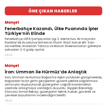
ÖNE ÇIKAN HABERLER
Manşet
Fenerbahçe Kazandı, Ülke Puanında İpler
Türkiye’nin Elinde
Fenerbahçe, UEFA Şampiyonlar Ligi 3. eleme turu ilk maçında
Kadıköy'de Avusturya temsilcisi Sturm Graz'ı konuk etti. Sarı-
lacivertliler, Anderson Talisca ve Mason Greenwood'un golleriyle
sahadan 2-0 galip ayrıldı.
09:03
Manşet
İran: Umman ile Hürmüz’de Anlaştık
İran, Umman ile Hürmüz Boğazı'na ilişkin yürütülen görüşmelerde,
boğazdan ticari gemi geçişlerinin güvenli şekilde sağlanması
amacıyla oluşturulacak güzergahın coğrafi koordinatları
üzerinde anlaşmaya varıldığını duyurdu. Dışişleri Bakanlığı
Sözcüsü İsmail Bekayi, güzergahın teknik, hukuki, güvenlik ve
çevresel boyutlarının incelendiğini belirtti.
08:29