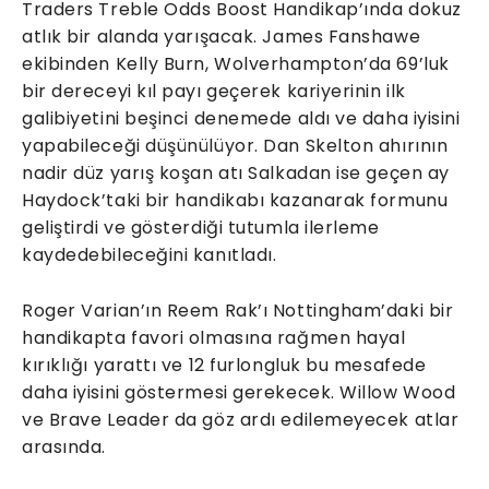
Traders Treble Odds Boost Handikap’ında dokuz
atlık bir alanda yarışacak. James Fanshawe
ekibinden Kelly Burn, Wolverhampton’da 69’luk
bir dereceyi kıl payı geçerek kariyerinin ilk
galibiyetini beşinci denemede aldı ve daha iyisini
yapabileceği düşünülüyor. Dan Skelton ahırının
nadir düz yarış koşan atı Salkadan ise geçen ay
Haydock’taki bir handikabı kazanarak formunu
geliştirdi ve gösterdiği tutumla ilerleme
kaydedebileceğini kanıtladı.
Roger Varian’ın Reem Rak’ı Nottingham’daki bir
handikapta favori olmasına rağmen hayal
kırıklığı yarattı ve 12 furlongluk bu mesafede
daha iyisini göstermesi gerekecek. Willow Wood
ve Brave Leader da göz ardı edilemeyecek atlar
arasında.