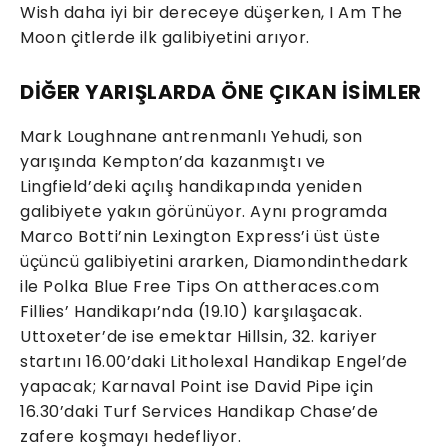
Wish daha iyi bir dereceye düşerken, I Am The
Moon çitlerde ilk galibiyetini arıyor.
DİĞER YARIŞLARDA ÖNE ÇIKAN İSİMLER
Mark Loughnane antrenmanlı Yehudi, son
yarışında Kempton’da kazanmıştı ve
Lingfield’deki açılış handikapında yeniden
galibiyete yakın görünüyor. Aynı programda
Marco Botti’nin Lexington Express’i üst üste
üçüncü galibiyetini ararken, Diamondinthedark
ile Polka Blue Free Tips On attheraces.com
Fillies’ Handikapı’nda (19.10) karşılaşacak.
Uttoxeter’de ise emektar Hillsin, 32. kariyer
startını 16.00’daki Litholexal Handikap Engel’de
yapacak; Karnaval Point ise David Pipe için
16.30’daki Turf Services Handikap Chase’de
zafere koşmayı hedefliyor.