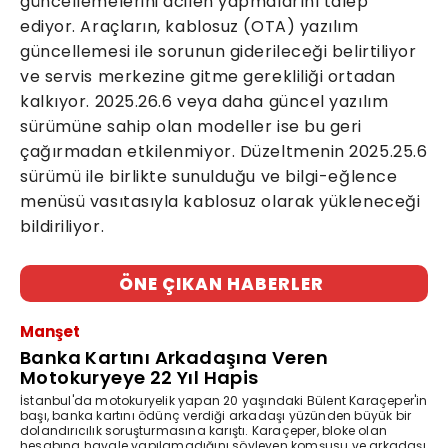
güncellemelerini acilen yapmalarını talep
ediyor. Araçların, kablosuz (OTA) yazılım
güncellemesi ile sorunun giderileceği belirtiliyor
ve servis merkezine gitme gerekliliği ortadan
kalkıyor. 2025.26.6 veya daha güncel yazılım
sürümüne sahip olan modeller ise bu geri
çağırmadan etkilenmiyor. Düzeltmenin 2025.25.6
sürümü ile birlikte sunulduğu ve bilgi-eğlence
menüsü vasıtasıyla kablosuz olarak yükleneceği
bildiriliyor.
ÖNE ÇIKAN HABERLER
Manşet
Banka Kartını Arkadaşına Veren
Motokuryeye 22 Yıl Hapis
İstanbul'da motokuryelik yapan 20 yaşındaki Bülent Karaçeper'in
başı, banka kartını ödünç verdiği arkadaşı yüzünden büyük bir
dolandırıcılık soruşturmasına karıştı. Karaçeper, bloke olan
hesabına havale yapılamadığını söyleyen komşusu ve arkadaşı