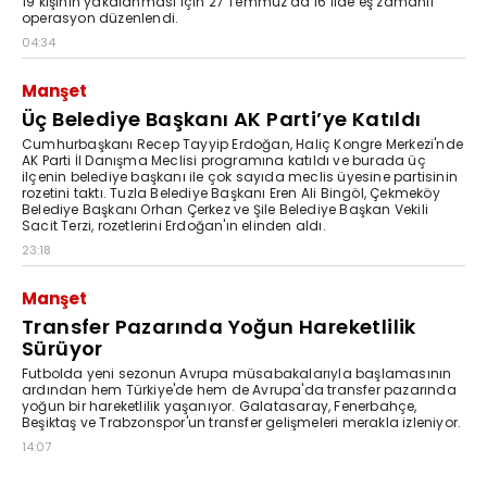
19 kişinin yakalanması için 27 Temmuz'da 16 ilde eş zamanlı
operasyon düzenlendi.
04:34
Manşet
Üç Belediye Başkanı AK Parti’ye Katıldı
Cumhurbaşkanı Recep Tayyip Erdoğan, Haliç Kongre Merkezi'nde
AK Parti İl Danışma Meclisi programına katıldı ve burada üç
ilçenin belediye başkanı ile çok sayıda meclis üyesine partisinin
rozetini taktı. Tuzla Belediye Başkanı Eren Ali Bingöl, Çekmeköy
Belediye Başkanı Orhan Çerkez ve Şile Belediye Başkan Vekili
Sacit Terzi, rozetlerini Erdoğan'ın elinden aldı.
23:18
Manşet
Transfer Pazarında Yoğun Hareketlilik
Sürüyor
Futbolda yeni sezonun Avrupa müsabakalarıyla başlamasının
ardından hem Türkiye'de hem de Avrupa'da transfer pazarında
yoğun bir hareketlilik yaşanıyor. Galatasaray, Fenerbahçe,
Beşiktaş ve Trabzonspor'un transfer gelişmeleri merakla izleniyor.
14:07