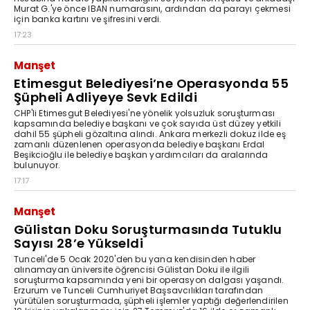
Murat G.'ye önce IBAN numarasını, ardından da parayı çekmesi
için banka kartını ve şifresini verdi.
17:23
Manşet
Etimesgut Belediyesi’ne Operasyonda 55
Şüpheli Adliyeye Sevk Edildi
CHP'li Etimesgut Belediyesi'ne yönelik yolsuzluk soruşturması
kapsamında belediye başkanı ve çok sayıda üst düzey yetkili
dahil 55 şüpheli gözaltına alındı. Ankara merkezli dokuz ilde eş
zamanlı düzenlenen operasyonda belediye başkanı Erdal
Beşikcioğlu ile belediye başkan yardımcıları da aralarında
bulunuyor.
17:17
Manşet
Gülistan Doku Soruşturmasında Tutuklu
Sayısı 28’e Yükseldi
Tunceli'de 5 Ocak 2020'den bu yana kendisinden haber
alınamayan üniversite öğrencisi Gülistan Doku ile ilgili
soruşturma kapsamında yeni bir operasyon dalgası yaşandı.
Erzurum ve Tunceli Cumhuriyet Başsavcılıkları tarafından
yürütülen soruşturmada, şüpheli işlemler yaptığı değerlendirilen