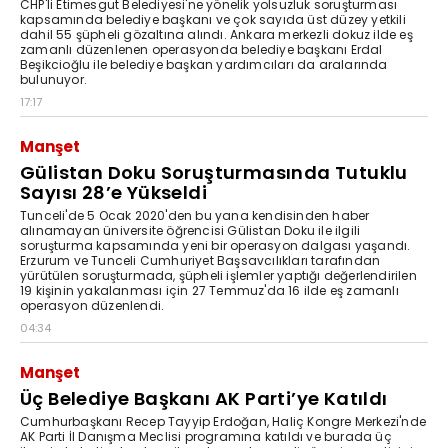
CHP'li Etimesgut Belediyesi'ne yönelik yolsuzluk soruşturması
kapsamında belediye başkanı ve çok sayıda üst düzey yetkili
dahil 55 şüpheli gözaltına alındı. Ankara merkezli dokuz ilde eş
zamanlı düzenlenen operasyonda belediye başkanı Erdal
Beşikcioğlu ile belediye başkan yardımcıları da aralarında
bulunuyor.
17:17
Manşet
Gülistan Doku Soruşturmasında Tutuklu
Sayısı 28’e Yükseldi
Tunceli'de 5 Ocak 2020'den bu yana kendisinden haber
alınamayan üniversite öğrencisi Gülistan Doku ile ilgili
soruşturma kapsamında yeni bir operasyon dalgası yaşandı.
Erzurum ve Tunceli Cumhuriyet Başsavcılıkları tarafından
yürütülen soruşturmada, şüpheli işlemler yaptığı değerlendirilen
19 kişinin yakalanması için 27 Temmuz'da 16 ilde eş zamanlı
operasyon düzenlendi.
04:34
Manşet
Üç Belediye Başkanı AK Parti’ye Katıldı
Cumhurbaşkanı Recep Tayyip Erdoğan, Haliç Kongre Merkezi'nde
AK Parti İl Danışma Meclisi programına katıldı ve burada üç