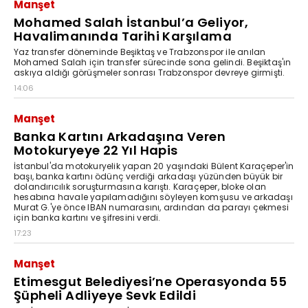
Manşet
Mohamed Salah İstanbul’a Geliyor,
Havalimanında Tarihi Karşılama
Yaz transfer döneminde Beşiktaş ve Trabzonspor ile anılan
Mohamed Salah için transfer sürecinde sona gelindi. Beşiktaş'ın
askıya aldığı görüşmeler sonrası Trabzonspor devreye girmişti.
14:06
Manşet
Banka Kartını Arkadaşına Veren
Motokuryeye 22 Yıl Hapis
İstanbul'da motokuryelik yapan 20 yaşındaki Bülent Karaçeper'in
başı, banka kartını ödünç verdiği arkadaşı yüzünden büyük bir
dolandırıcılık soruşturmasına karıştı. Karaçeper, bloke olan
hesabına havale yapılamadığını söyleyen komşusu ve arkadaşı
Murat G.'ye önce IBAN numarasını, ardından da parayı çekmesi
için banka kartını ve şifresini verdi.
17:23
Manşet
Etimesgut Belediyesi’ne Operasyonda 55
Şüpheli Adliyeye Sevk Edildi