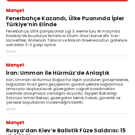
Manşet
Fenerbahçe Kazandı, Ülke Puanında İpler
Türkiye’nin Elinde
Fenerbahçe, UEFA Şampiyonlar Ligi 3. eleme turu ilk maçında
Kadıköy'de Avusturya temsilcisi Sturm Graz'ı konuk etti. Sarı-
lacivertliler, Anderson Talisca ve Mason Greenwood'un golleriyle
sahadan 2-0 galip ayrıldı.
09:03
Manşet
İran: Umman ile Hürmüz’de Anlaştık
İran, Umman ile Hürmüz Boğazı'na ilişkin yürütülen görüşmelerde,
boğazdan ticari gemi geçişlerinin güvenli şekilde sağlanması
amacıyla oluşturulacak güzergahın coğrafi koordinatları
üzerinde anlaşmaya varıldığını duyurdu. Dışişleri Bakanlığı
Sözcüsü İsmail Bekayi, güzergahın teknik, hukuki, güvenlik ve
çevresel boyutlarının incelendiğini belirtti.
08:29
Manşet
Rusya’dan Kiev’e Balistik Füze Saldırısı: 15