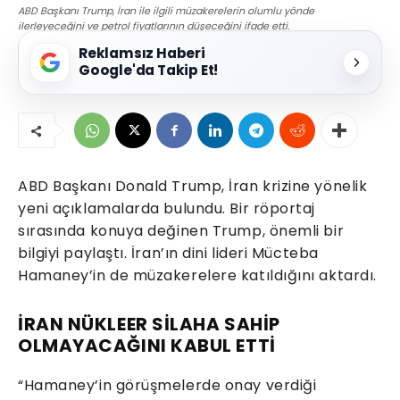
ABD Başkanı Trump, İran ile ilgili müzakerelerin olumlu yönde
ilerleyeceğini ve petrol fiyatlarının düşeceğini ifade etti.
Reklamsız Haberi
Google'da Takip Et!
ABD Başkanı Donald Trump, İran krizine yönelik
yeni açıklamalarda bulundu. Bir röportaj
sırasında konuya değinen Trump, önemli bir
bilgiyi paylaştı. İran’ın dini lideri Mücteba
Hamaney’in de müzakerelere katıldığını aktardı.
İRAN NÜKLEER SİLAHA SAHİP
OLMAYACAĞINI KABUL ETTİ
“Hamaney’in görüşmelerde onay verdiği