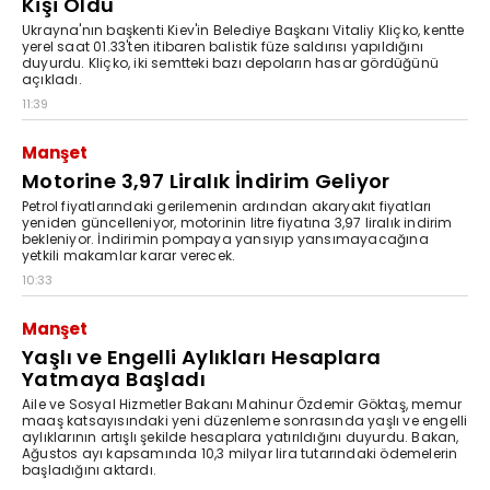
Kişi Öldü
Ukrayna'nın başkenti Kiev'in Belediye Başkanı Vitaliy Kliçko, kentte
yerel saat 01.33'ten itibaren balistik füze saldırısı yapıldığını
duyurdu. Kliçko, iki semtteki bazı depoların hasar gördüğünü
açıkladı.
11:39
Manşet
Motorine 3,97 Liralık İndirim Geliyor
Petrol fiyatlarındaki gerilemenin ardından akaryakıt fiyatları
yeniden güncelleniyor, motorinin litre fiyatına 3,97 liralık indirim
bekleniyor. İndirimin pompaya yansıyıp yansımayacağına
yetkili makamlar karar verecek.
10:33
Manşet
Yaşlı ve Engelli Aylıkları Hesaplara
Yatmaya Başladı
Aile ve Sosyal Hizmetler Bakanı Mahinur Özdemir Göktaş, memur
maaş katsayısındaki yeni düzenleme sonrasında yaşlı ve engelli
aylıklarının artışlı şekilde hesaplara yatırıldığını duyurdu. Bakan,
Ağustos ayı kapsamında 10,3 milyar lira tutarındaki ödemelerin
başladığını aktardı.