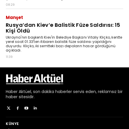
Haber
Aktüel,
son dakika haberler
servis eden, reklamsız bir
haber sitesidir.
KÜNYE